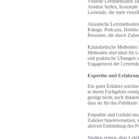
Visuelle Lernmethoden zie
Ansätze helfen, Konzepte
Lernende, die stark visuel
Akustische Lernmethoden 
Klänge. Podcasts, Hörbüch
Personen, die durch Zuhör
Kinästhetische Methoden 
Methoden sind ideal für L
und praktische Übungen si
Engagement der Lernende
Expertise und Erfahrun
Ein guter Erklärer zeichn
in ihrem Fachgebiet ermög
genügt nicht; auch didakti
dass sie für das Publikum l
Empathie und Geduld sind w
Zuhörer hineinversetzen, 
aktiven Einbindung des Pu
Studien zeigen, dass Lehr