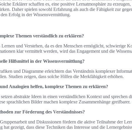
. Solche Erklärer schaffen es, eine positive Lernatmosphäre zu erzeuge
irken. Daher spielen sowohl Erfahrung als auch die Fähigkeit zur geg
 den Erfolg in der Wissensvermittlung.
omplexe Themen verständlich zu erklären?
as Lernen und Verstehen, da es den Menschen ermöglicht, schwierige K
tionen klar vermittelt werden, wird das Engagement und die Wissens
uelle Hilfsmittel in der Wissensvermittlung?
Grafiken und Diagramme erleichtern das Verständnis komplexer Informat
len. Studien zeigen, dass solche Hilfen die Merkfähigkeit erhöhen.
nd Analogien helfen, komplexe Themen zu erklären?
etzen abstrakte Ideen in einen verständlichen Kontext und sprechen di
ese sprachlichen Bilder machen komplexe Zusammenhänge greifbarer.
thoden zur Förderung des Verständnisses?
 Gruppenarbeit und Diskussionen fördern die aktive Teilnahme der Ler
 hat gezeigt, dass diese Techniken das Interesse und die Lernergebniss