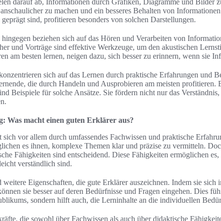
len darauf ab, Informationen durch Grafiken, Diagramme und Bilder zu
 anschaulicher zu machen und ein besseres Behalten von Informationen
l geprägt sind, profitieren besonders von solchen Darstellungen.
hingegen beziehen sich auf das Hören und Verarbeiten von Informati
er und Vorträge sind effektive Werkzeuge, um den akustischen Lernstil
en am besten lernen, neigen dazu, sich besser zu erinnern, wenn sie In
konzentrieren sich auf das Lernen durch praktische Erfahrungen und 
ernende, die durch Handeln und Ausprobieren am meisten profitieren. 
nd Beispiele für solche Ansätze. Sie fördern nicht nur das Verständnis
n.
g: Was macht einen guten Erklärer aus?
et sich vor allem durch umfassendes Fachwissen und praktische Erfahru
lichen es ihnen, komplexe Themen klar und präzise zu vermitteln. Doc
sche Fähigkeiten sind entscheidend. Diese Fähigkeiten ermöglichen es, 
eicht verständlich sind.
eitere Eigenschaften, die gute Erklärer auszeichnen. Indem sie sich in
können sie besser auf deren Bedürfnisse und Fragen eingehen. Dies führ
blikums, sondern hilft auch, die Lerninhalte an die individuellen Bedü
kräfte, die sowohl über Fachwissen als auch über didaktische Fähigkeite