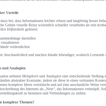
ihre Vorteile
n dazu bei, dass Informationen leichter erfasst und langfristig besser be
he Gehirn visuelle Reize wesentlich schneller verarbeitet als rein textb
llen Hilfsmitteln
gehören:
sammenhänge darstellen
visualisieren
läufe verdeutlichen
die
Anschaulichkeit
und machen Inhalte lebendiger, wodurch Lernende a
n und Analogien
kation nehmen
Metaphern
und
Analogien
eine entscheidende Stellung e
ständnis abstrakter Konzepte, indem sie diese in einen vertrauten Konte
nen komplexe Ideen vereinfacht und auf eine anschauliche Weise verm
Beschreibung des Internets als „Netz“, das Informationen verknüpft. So
Vorstellungskraft zu benutzen und Verbindungen zu ziehen.
en komplexe Themen?