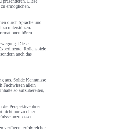
 präsentieren. Diese
 zu ermöglichen.
onen durch Sprache und
 zu unterstützen.
formationen hören.
Bewegung. Diese
Experimente, Rollenspiele
, sondern auch das
ng aus. Solide Kenntnisse
h Fachwissen allein
Inhalte so aufzubereiten,
 die Perspektive ihrer
t nicht nur zu einer
rfnisse anzupassen.
n verfügen, erfolgreicher