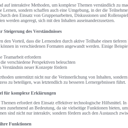
d auf interaktive Methoden, um komplexe Themen verständlich zu ma
ive Lernen, sondern schaffen auch eine Umgebung, in der die Teilnehmer
 Durch den Einsatz von Gruppenarbeiten, Diskussionen und Rollenspiel
den werden angeregt, sich mit den Inhalten auseinanderzusetzen.
r Steigerung des Verständnisses
n den Vorteil, dass die Lernenden durch aktive Teilhabe einen tieferen 
n können in verschiedenen Formaten angewandt werden. Einige Beispiel
e Teamarbeit erfordern
die verschiedene Perspektiven beleuchten
as Verständnis neuer Konzepte fördern
oden unterstützt nicht nur die Verinnerlichung von Inhalten, sondern
ess zu beteiligen, was letztendlich zu besseren Lernergebnissen führt.
tel für komplexe Erklärungen
hemen erfordert den Einsatz effektiver technologische Hilfsmittel. In 
en zunehmend an Bedeutung, da sie vielseitige Funktionen bieten, um
men sind nicht nur interaktiv, sondern fördern auch den Austausch zwi
 ihre Funktionen