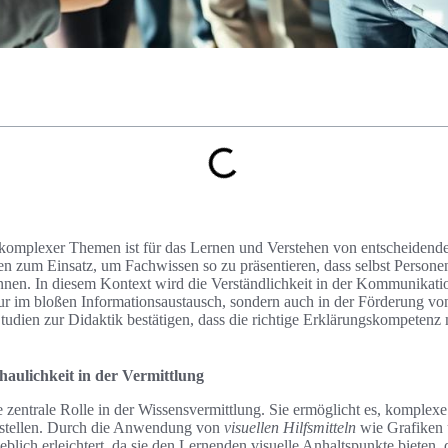
g komplexer Themen ist für das Lernen und Verstehen von entscheidend
zum Einsatz, um Fachwissen so zu präsentieren, dass selbst Personen
nnen. In diesem Kontext wird die Verständlichkeit in der Kommunikati
 nur im bloßen Informationsaustausch, sondern auch in der Förderung vo
udien zur Didaktik bestätigen, dass die richtige Erklärungskompeten
aulichkeit in der Vermittlung
ne zentrale Rolle in der Wissensvermittlung. Sie ermöglicht es, komplex
ustellen. Durch die Anwendung von
visuellen Hilfsmitteln
wie Grafiken
blich erleichtert, da sie den Lernenden visuelle Anhaltspunkte bieten,