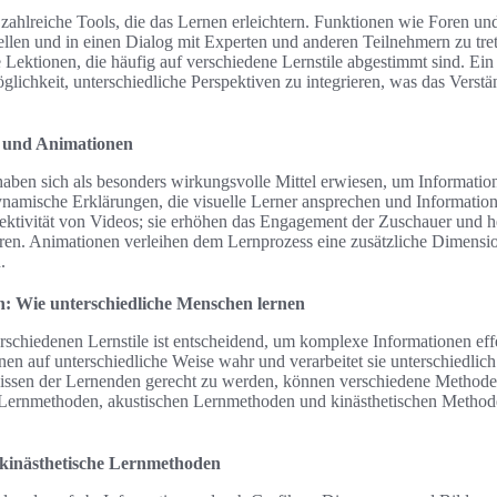
 zahlreiche Tools, die das Lernen erleichtern. Funktionen wie Foren un
ellen und in einen Dialog mit Experten und anderen Teilnehmern zu tre
 Lektionen, die häufig auf verschiedene Lernstile abgestimmt sind. Ein 
öglichkeit, unterschiedliche Perspektiven zu integrieren, was das Verst
 und Animationen
ben sich als besonders wirkungsvolle Mittel erwiesen, um Informatio
dynamische Erklärungen, die visuelle Lerner ansprechen und Information
fektivität von Videos; sie erhöhen das Engagement der Zuschauer und he
eren. Animationen verleihen dem Lernprozess eine zusätzliche Dimensio
.
en: Wie unterschiedliche Menschen lernen
rschiedenen Lernstile ist entscheidend, um komplexe Informationen effe
n auf unterschiedliche Weise wahr und verarbeitet sie unterschiedlic
nissen der Lernenden gerecht zu werden, können verschiedene Methode
ernmethoden, akustischen Lernmethoden und kinästhetischen Methoden
d kinästhetische Lernmethoden