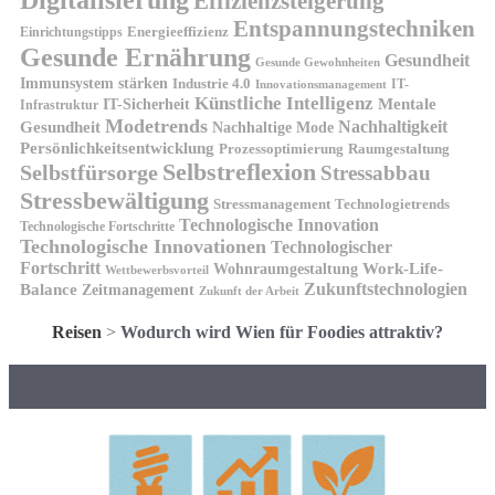
Effizienzsteigerung
Entspannungstechniken
Energieeffizienz
Einrichtungstipps
Gesunde Ernährung
Gesundheit
Gesunde Gewohnheiten
Immunsystem stärken
Industrie 4.0
IT-
Innovationsmanagement
Künstliche Intelligenz
IT-Sicherheit
Mentale
Infrastruktur
Modetrends
Nachhaltigkeit
Gesundheit
Nachhaltige Mode
Persönlichkeitsentwicklung
Prozessoptimierung
Raumgestaltung
Selbstreflexion
Selbstfürsorge
Stressabbau
Stressbewältigung
Stressmanagement
Technologietrends
Technologische Innovation
Technologische Fortschritte
Technologische Innovationen
Technologischer
Fortschritt
Wohnraumgestaltung
Work-Life-
Wettbewerbsvorteil
Zukunftstechnologien
Balance
Zeitmanagement
Zukunft der Arbeit
Reisen
>
Wodurch wird Wien für Foodies attraktiv?