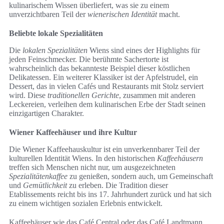
kulinarischem Wissen überliefert, was sie zu einem
unverzichtbaren Teil der
wienerischen Identität
macht.
Beliebte lokale Spezialitäten
Die
lokalen Spezialitäten
Wiens sind eines der Highlights für
jeden Feinschmecker. Die berühmte Sachertorte ist
wahrscheinlich das bekannteste Beispiel dieser köstlichen
Delikatessen. Ein weiterer Klassiker ist der Apfelstrudel, ein
Dessert, das in vielen Cafés und Restaurants mit Stolz serviert
wird. Diese
traditionellen Gerichte
, zusammen mit anderen
Leckereien, verleihen dem kulinarischen Erbe der Stadt seinen
einzigartigen Charakter.
Wiener Kaffeehäuser und ihre Kultur
Die Wiener Kaffeehauskultur ist ein unverkennbarer Teil der
kulturellen Identität Wiens. In den historischen
Kaffeehäusern
treffen sich Menschen nicht nur, um ausgezeichneten
Spezialitätenkaffee
zu genießen, sondern auch, um Gemeinschaft
und
Gemütlichkeit
zu erleben. Die Tradition dieser
Etablissements reicht bis ins 17. Jahrhundert zurück und hat sich
zu einem wichtigen sozialen Erlebnis entwickelt.
Kaffeehäuser wie das Café Central oder das Café Landtmann