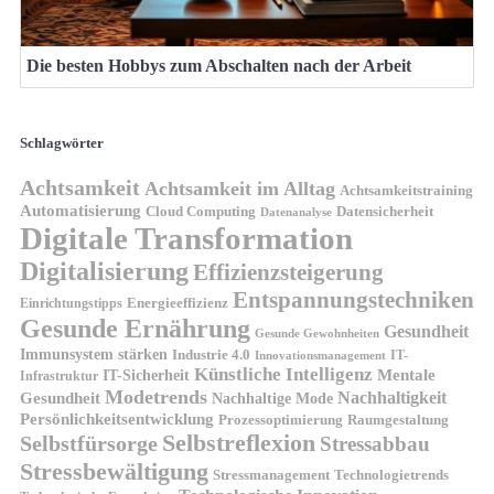
Die besten Hobbys zum Abschalten nach der Arbeit
Schlagwörter
Achtsamkeit
Achtsamkeit im Alltag
Achtsamkeitstraining
Automatisierung
Cloud Computing
Datensicherheit
Datenanalyse
Digitale Transformation
Digitalisierung
Effizienzsteigerung
Entspannungstechniken
Energieeffizienz
Einrichtungstipps
Gesunde Ernährung
Gesundheit
Gesunde Gewohnheiten
Immunsystem stärken
Industrie 4.0
IT-
Innovationsmanagement
Künstliche Intelligenz
IT-Sicherheit
Mentale
Infrastruktur
Modetrends
Nachhaltigkeit
Gesundheit
Nachhaltige Mode
Persönlichkeitsentwicklung
Prozessoptimierung
Raumgestaltung
Selbstreflexion
Selbstfürsorge
Stressabbau
Stressbewältigung
Stressmanagement
Technologietrends