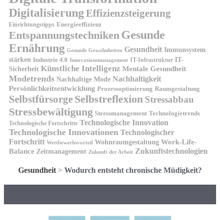
Digitalisierung
Effizienzsteigerung
Energieeffizienz
Einrichtungstipps
Gesunde
Entspannungstechniken
Ernährung
Gesundheit
Immunsystem
Gesunde Gewohnheiten
stärken
IT-
Industrie 4.0
IT-Infrastruktur
Innovationsmanagement
Künstliche Intelligenz
Sicherheit
Mentale Gesundheit
Modetrends
Nachhaltigkeit
Nachhaltige Mode
Persönlichkeitsentwicklung
Prozessoptimierung
Raumgestaltung
Selbstreflexion
Selbstfürsorge
Stressabbau
Stressbewältigung
Stressmanagement
Technologietrends
Technologische Innovation
Technologische Fortschritte
Technologische Innovationen
Technologischer
Fortschritt
Wohnraumgestaltung
Work-Life-
Wettbewerbsvorteil
Zukunftstechnologien
Balance
Zeitmanagement
Zukunft der Arbeit
Gesundheit
>
Wodurch entsteht chronische Müdigkeit?