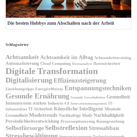
Die besten Hobbys zum Abschalten nach der Arbeit
Schlagwörter
Achtsamkeit
Achtsamkeit im Alltag
Achtsamkeitstraining
Automatisierung
Cloud Computing
Datensicherheit
Datenanalyse
Digitale Transformation
Digitalisierung
Effizienzsteigerung
Entspannungstechniken
Energieeffizienz
Einrichtungstipps
Gesunde Ernährung
Gesundheit
Gesunde Gewohnheiten
Immunsystem stärken
Industrie 4.0
IT-
Innovationsmanagement
Künstliche Intelligenz
IT-Sicherheit
Mentale
Infrastruktur
Modetrends
Nachhaltigkeit
Gesundheit
Nachhaltige Mode
Persönlichkeitsentwicklung
Prozessoptimierung
Raumgestaltung
Selbstreflexion
Selbstfürsorge
Stressabbau
Stressbewältigung
Stressmanagement
Technologietrends