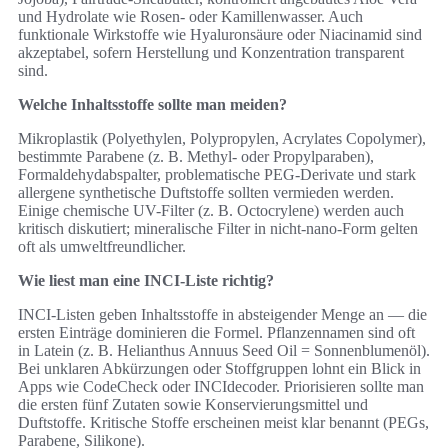
und Hydrolate wie Rosen- oder Kamillenwasser. Auch
funktionale Wirkstoffe wie Hyaluronsäure oder Niacinamid sind
akzeptabel, sofern Herstellung und Konzentration transparent
sind.
Welche Inhaltsstoffe sollte man meiden?
Mikroplastik (Polyethylen, Polypropylen, Acrylates Copolymer),
bestimmte Parabene (z. B. Methyl- oder Propylparaben),
Formaldehydabspalter, problematische PEG-Derivate und stark
allergene synthetische Duftstoffe sollten vermieden werden.
Einige chemische UV-Filter (z. B. Octocrylene) werden auch
kritisch diskutiert; mineralische Filter in nicht-nano-Form gelten
oft als umweltfreundlicher.
Wie liest man eine INCI-Liste richtig?
INCI-Listen geben Inhaltsstoffe in absteigender Menge an — die
ersten Einträge dominieren die Formel. Pflanzennamen sind oft
in Latein (z. B. Helianthus Annuus Seed Oil = Sonnenblumenöl).
Bei unklaren Abkürzungen oder Stoffgruppen lohnt ein Blick in
Apps wie CodeCheck oder INCIdecoder. Priorisieren sollte man
die ersten fünf Zutaten sowie Konservierungsmittel und
Duftstoffe. Kritische Stoffe erscheinen meist klar benannt (PEGs,
Parabene, Silikone).