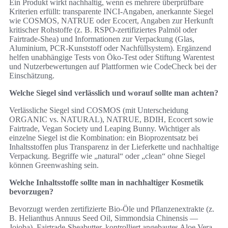
Ein Produkt wirkt nachhaltig, wenn es mehrere überprüfbare
Kriterien erfüllt: transparente INCI-Angaben, anerkannte Siegel
wie COSMOS, NATRUE oder Ecocert, Angaben zur Herkunft
kritischer Rohstoffe (z. B. RSPO-zertifiziertes Palmöl oder
Fairtrade-Shea) und Informationen zur Verpackung (Glas,
Aluminium, PCR-Kunststoff oder Nachfüllsystem). Ergänzend
helfen unabhängige Tests von Öko-Test oder Stiftung Warentest
und Nutzerbewertungen auf Plattformen wie CodeCheck bei der
Einschätzung.
Welche Siegel sind verlässlich und worauf sollte man achten?
Verlässliche Siegel sind COSMOS (mit Unterscheidung
ORGANIC vs. NATURAL), NATRUE, BDIH, Ecocert sowie
Fairtrade, Vegan Society und Leaping Bunny. Wichtiger als
einzelne Siegel ist die Kombination: ein Bioprozentsatz bei
Inhaltsstoffen plus Transparenz in der Lieferkette und nachhaltige
Verpackung. Begriffe wie „natural“ oder „clean“ ohne Siegel
können Greenwashing sein.
Welche Inhaltsstoffe sollte man in nachhaltiger Kosmetik
bevorzugen?
Bevorzugt werden zertifizierte Bio-Öle und Pflanzenextrakte (z.
B. Helianthus Annuus Seed Oil, Simmondsia Chinensis —
Jojoba), Fairtrade-Sheabutter, kontrolliert angebautes Aloe Vera