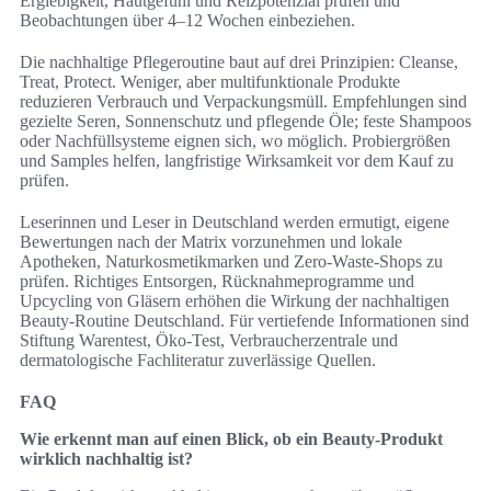
Ergiebigkeit, Hautgefühl und Reizpotenzial prüfen und
Beobachtungen über 4–12 Wochen einbeziehen.
Die nachhaltige Pflegeroutine baut auf drei Prinzipien: Cleanse,
Treat, Protect. Weniger, aber multifunktionale Produkte
reduzieren Verbrauch und Verpackungsmüll. Empfehlungen sind
gezielte Seren, Sonnen­schutz und pflegende Öle; feste Shampoos
oder Nachfüllsysteme eignen sich, wo möglich. Probiergrößen
und Samples helfen, langfristige Wirksamkeit vor dem Kauf zu
prüfen.
Leserinnen und Leser in Deutschland werden ermutigt, eigene
Bewertungen nach der Matrix vorzunehmen und lokale
Apotheken, Naturkosmetikmarken und Zero-Waste-Shops zu
prüfen. Richtiges Entsorgen, Rücknahmeprogramme und
Upcycling von Gläsern erhöhen die Wirkung der nachhaltigen
Beauty-Routine Deutschland. Für vertiefende Informationen sind
Stiftung Warentest, Öko-Test, Verbraucherzentrale und
dermatologische Fachliteratur zuverlässige Quellen.
FAQ
Wie erkennt man auf einen Blick, ob ein Beauty-Produkt
wirklich nachhaltig ist?