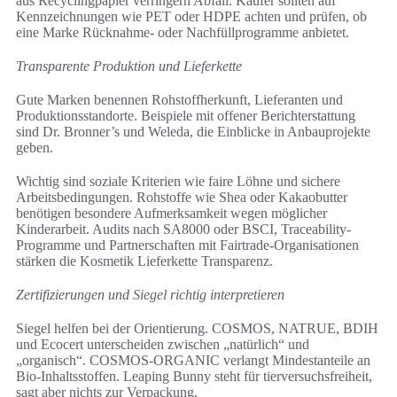
aus Recyclingpapier verringern Abfall. Käufer sollten auf
Kennzeichnungen wie PET oder HDPE achten und prüfen, ob
eine Marke Rücknahme- oder Nachfüllprogramme anbietet.
Transparente Produktion und Lieferkette
Gute Marken benennen Rohstoffherkunft, Lieferanten und
Produktionsstandorte. Beispiele mit offener Berichterstattung
sind Dr. Bronner’s und Weleda, die Einblicke in Anbauprojekte
geben.
Wichtig sind soziale Kriterien wie faire Löhne und sichere
Arbeitsbedingungen. Rohstoffe wie Shea oder Kakaobutter
benötigen besondere Aufmerksamkeit wegen möglicher
Kinderarbeit. Audits nach SA8000 oder BSCI, Traceability-
Programme und Partnerschaften mit Fairtrade-Organisationen
stärken die Kosmetik Lieferkette Transparenz.
Zertifizierungen und Siegel richtig interpretieren
Siegel helfen bei der Orientierung. COSMOS, NATRUE, BDIH
und Ecocert unterscheiden zwischen „natürlich“ und
„organisch“. COSMOS-ORGANIC verlangt Mindestanteile an
Bio-Inhaltsstoffen. Leaping Bunny steht für tierversuchsfreiheit,
sagt aber nichts zur Verpackung.