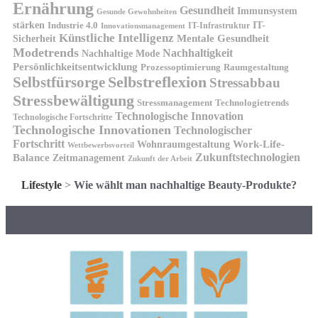
Ernährung
Gesundheit
Immunsystem
Gesunde Gewohnheiten
stärken
IT-
Industrie 4.0
IT-Infrastruktur
Innovationsmanagement
Künstliche Intelligenz
Sicherheit
Mentale Gesundheit
Modetrends
Nachhaltigkeit
Nachhaltige Mode
Persönlichkeitsentwicklung
Prozessoptimierung
Raumgestaltung
Selbstreflexion
Selbstfürsorge
Stressabbau
Stressbewältigung
Stressmanagement
Technologietrends
Technologische Innovation
Technologische Fortschritte
Technologische Innovationen
Technologischer
Fortschritt
Wohnraumgestaltung
Work-Life-
Wettbewerbsvorteil
Zukunftstechnologien
Balance
Zeitmanagement
Zukunft der Arbeit
Lifestyle
>
Wie wählt man nachhaltige Beauty-Produkte?