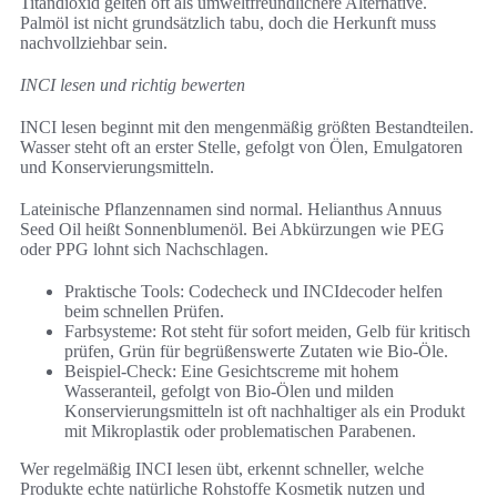
Titandioxid gelten oft als umweltfreundlichere Alternative.
Palmöl ist nicht grundsätzlich tabu, doch die Herkunft muss
nachvollziehbar sein.
INCI lesen und richtig bewerten
INCI lesen beginnt mit den mengenmäßig größten Bestandteilen.
Wasser steht oft an erster Stelle, gefolgt von Ölen, Emulgatoren
und Konservierungsmitteln.
Lateinische Pflanzennamen sind normal. Helianthus Annuus
Seed Oil heißt Sonnenblumenöl. Bei Abkürzungen wie PEG
oder PPG lohnt sich Nachschlagen.
Praktische Tools: Codecheck und INCIdecoder helfen
beim schnellen Prüfen.
Farbsysteme: Rot steht für sofort meiden, Gelb für kritisch
prüfen, Grün für begrüßenswerte Zutaten wie Bio-Öle.
Beispiel-Check: Eine Gesichtscreme mit hohem
Wasseranteil, gefolgt von Bio-Ölen und milden
Konservierungsmitteln ist oft nachhaltiger als ein Produkt
mit Mikroplastik oder problematischen Parabenen.
Wer regelmäßig INCI lesen übt, erkennt schneller, welche
Produkte echte natürliche Rohstoffe Kosmetik nutzen und