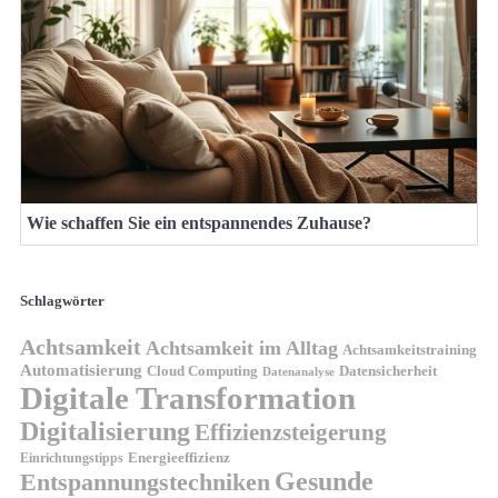
Wie schaffen Sie ein entspannendes Zuhause?
Schlagwörter
Achtsamkeit
Achtsamkeit im Alltag
Achtsamkeitstraining
Automatisierung
Cloud Computing
Datensicherheit
Datenanalyse
Digitale Transformation
Digitalisierung
Effizienzsteigerung
Energieeffizienz
Einrichtungstipps
Gesunde
Entspannungstechniken