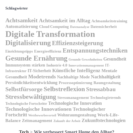
Schlagwörter
Achtsamkeit
Achtsamkeit im Alltag
Achtsamkeitstraining
Automatisierung
Cloud Computing
Datensicherheit
Datenanalyse
Digitale Transformation
Digitalisierung
Effizienzsteigerung
Entspannungstechniken
Energieeffizienz
Einrichtungstipps
Gesunde Ernährung
Gesundheit
Gesunde Gewohnheiten
Immunsystem stärken
Industrie 4.0
IT-
Innovationsmanagement
Künstliche Intelligenz
IT-Sicherheit
Mentale
Infrastruktur
Modetrends
Nachhaltigkeit
Gesundheit
Nachhaltige Mode
Persönlichkeitsentwicklung
Prozessoptimierung
Raumgestaltung
Selbstreflexion
Selbstfürsorge
Stressabbau
Stressbewältigung
Stressmanagement
Technologietrends
Technologische Innovation
Technologische Fortschritte
Technologische Innovationen
Technologischer
Fortschritt
Wohnraumgestaltung
Work-Life-
Wettbewerbsvorteil
Zukunftstechnologien
Balance
Zeitmanagement
Zukunft der Arbeit
Tech
>
Wie verbessert Smart Home den Alltag?