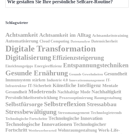
Wie gestalten Sie Ihre persönliche Selfcare-Routine?
Schlagwörter
Achtsamkeit
Achtsamkeit im Alltag
Achtsamkeitstraining
Automatisierung
Cloud Computing
Datensicherheit
Datenanalyse
Digitale Transformation
Digitalisierung
Effizienzsteigerung
Entspannungstechniken
Energieeffizienz
Einrichtungstipps
Gesunde Ernährung
Gesundheit
Gesunde Gewohnheiten
Immunsystem stärken
Industrie 4.0
IT-
Innovationsmanagement
Künstliche Intelligenz
IT-Sicherheit
Mentale
Infrastruktur
Modetrends
Nachhaltigkeit
Gesundheit
Nachhaltige Mode
Persönlichkeitsentwicklung
Prozessoptimierung
Raumgestaltung
Selbstreflexion
Selbstfürsorge
Stressabbau
Stressbewältigung
Stressmanagement
Technologietrends
Technologische Innovation
Technologische Fortschritte
Technologische Innovationen
Technologischer
Fortschritt
Wohnraumgestaltung
Work-Life-
Wettbewerbsvorteil