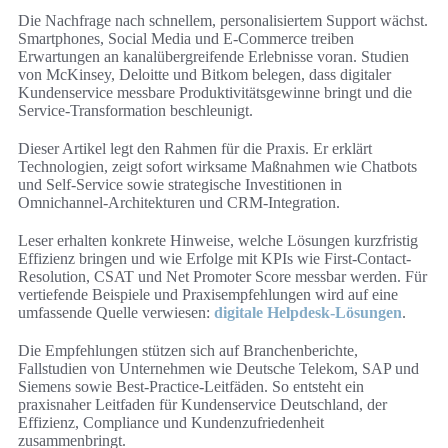
Die Nachfrage nach schnellem, personalisiertem Support wächst.
Smartphones, Social Media und E-Commerce treiben
Erwartungen an kanalübergreifende Erlebnisse voran. Studien
von McKinsey, Deloitte und Bitkom belegen, dass digitaler
Kundenservice messbare Produktivitätsgewinne bringt und die
Service-Transformation beschleunigt.
Dieser Artikel legt den Rahmen für die Praxis. Er erklärt
Technologien, zeigt sofort wirksame Maßnahmen wie Chatbots
und Self-Service sowie strategische Investitionen in
Omnichannel-Architekturen und CRM-Integration.
Leser erhalten konkrete Hinweise, welche Lösungen kurzfristig
Effizienz bringen und wie Erfolge mit KPIs wie First-Contact-
Resolution, CSAT und Net Promoter Score messbar werden. Für
vertiefende Beispiele und Praxisempfehlungen wird auf eine
umfassende Quelle verwiesen:
digitale Helpdesk-Lösungen
.
Die Empfehlungen stützen sich auf Branchenberichte,
Fallstudien von Unternehmen wie Deutsche Telekom, SAP und
Siemens sowie Best-Practice-Leitfäden. So entsteht ein
praxisnaher Leitfaden für Kundenservice Deutschland, der
Effizienz, Compliance und Kundenzufriedenheit
zusammenbringt.