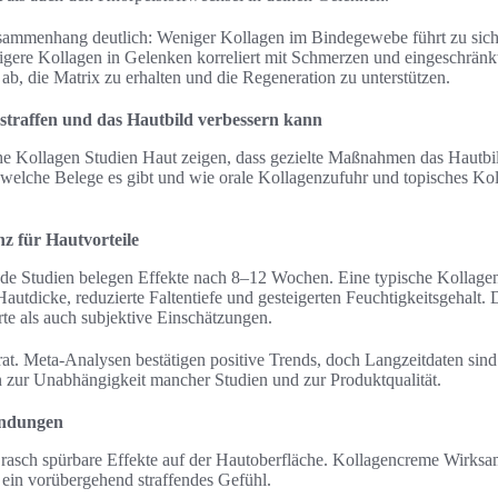
Zusammenhang deutlich: Weniger Kollagen im Bindegewebe führt zu sich
gere Kollagen in Gelenken korreliert mit Schmerzen und eingeschränkt
b, die Matrix zu erhalten und die Regeneration zu unterstützen.
straffen und das Hautbild verbessern kann
che Kollagen Studien Haut zeigen, dass gezielte Maßnahmen das Hautbil
r, welche Belege es gibt und wie orale Kollagenzufuhr und topisches 
nz für Hautvorteile
nde Studien belegen Effekte nach 8–12 Wochen. Eine typische Kollagen
autdicke, reduzierte Faltentiefe und gesteigerten Feuchtigkeitsgehalt.
e als auch subjektive Einschätzungen.
rat. Meta-Analysen bestätigen positive Trends, doch Langzeitdaten sind
 zur Unabhängigkeit mancher Studien und zur Produktqualität.
endungen
rasch spürbare Effekte auf der Hautoberfläche. Kollagencreme Wirksam
ein vorübergehend straffendes Gefühl.