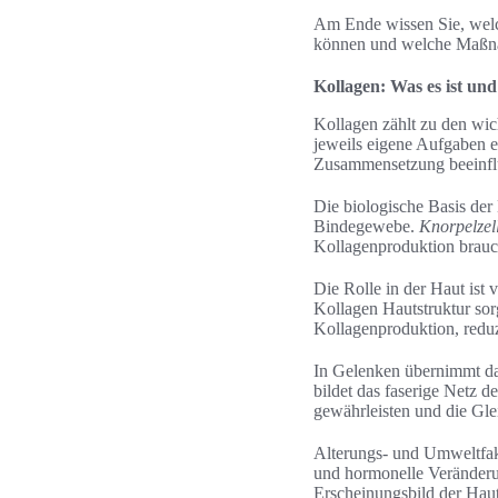
Am Ende wissen Sie, welc
können und welche Maßnah
Kollagen: Was es ist un
Kollagen zählt zu den wic
jeweils eigene Aufgaben e
Zusammensetzung beeinfluss
Die biologische Basis der
Bindegewebe.
Knorpelzel
Kollagenproduktion brauc
Die Rolle in der Haut ist 
Kollagen Hautstruktur sorg
Kollagenproduktion, reduz
In Gelenken übernimmt das
bildet das faserige Netz 
gewährleisten und die Gle
Alterungs- und Umweltfakt
und hormonelle Veränderu
Erscheinungsbild der Haut