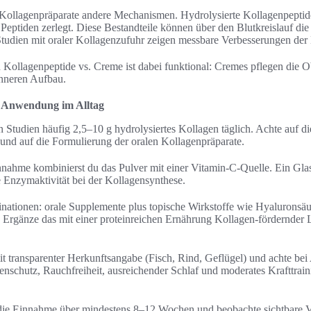
le Kollagenpräparate andere Mechanismen. Hydrolysierte Kollagenpept
eptiden zerlegt. Diese Bestandteile können über den Blutkreislauf die
 Studien mit oraler Kollagenzufuhr zeigen messbare Verbesserungen der 
Kollagenpeptide vs. Creme ist dabei funktional: Cremes pflegen die Ob
inneren Aufbau.
e Anwendung im Alltag
n Studien häufig 2,5–10 g hydrolysiertes Kollagen täglich. Achte auf 
 und auf die Formulierung der oralen Kollagenpräparate.
nnahme kombinierst du das Pulver mit einer Vitamin-C-Quelle. Ein Gl
e Enzymaktivität bei der Kollagensynthese.
nationen: orale Supplemente plus topische Wirkstoffe wie Hyaluronsäu
Ergänze das mit einer proteinreichen Ernährung Kollagen-fördernder L
 transparenter Herkunftsangabe (Fisch, Rind, Geflügel) und achte bei A
enschutz, Rauchfreiheit, ausreichender Schlaf und moderates Krafttrain
ie Einnahme über mindestens 8–12 Wochen und beobachte sichtbare 