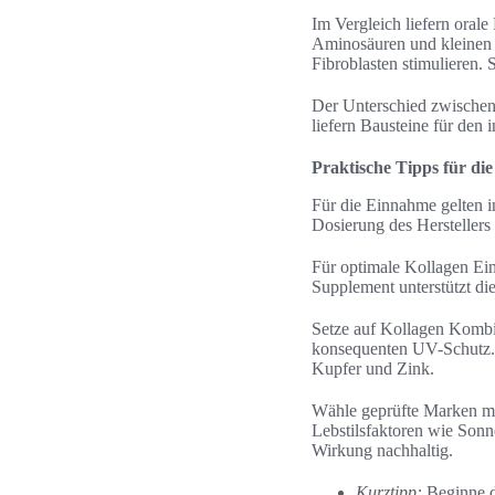
Im Vergleich liefern ora
Aminosäuren und kleinen P
Fibroblasten stimulieren.
Der Unterschied zwischen 
liefern Bausteine für den 
Praktische Tipps für di
Für die Einnahme gelten i
Dosierung des Herstellers
Für optimale Kollagen Ei
Supplement unterstützt di
Setze auf Kollagen Kombi
konsequenten UV-Schutz. 
Kupfer und Zink.
Wähle geprüfte Marken mit
Lebstilsfaktoren wie Sonn
Wirkung nachhaltig.
Kurztipp:
Beginne d