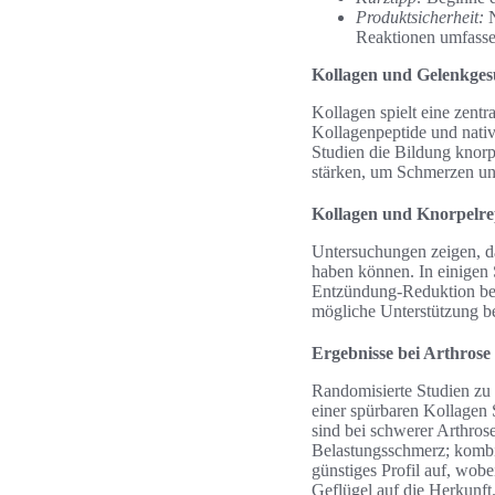
Produktsicherheit:
N
Reaktionen umfasse
Kollagen und Gelenkges
Kollagen spielt eine zentr
Kollagenpeptide und nati
Studien die Bildung knorpe
stärken, um Schmerzen un
Kollagen und Knorpelr
Untersuchungen zeigen, d
haben können. In einigen
Entzündung-Reduktion beri
mögliche Unterstützung b
Ergebnisse bei Arthrose
Randomisierte Studien zu 
einer spürbaren Kollagen 
sind bei schwerer Arthros
Belastungsschmerz; kombin
günstiges Profil auf, wob
Geflügel auf die Herkunft