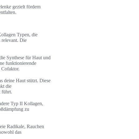
enke gezielt fördern
tfalten.
Kollagen Typen, die
 relevant. Die
ie Synthese für Haut und
ne funktionierende
 Cofaktor.
s deine Haut stützt. Diese
kt die
führt.
ndere Typ II Kollagen,
Stoßdämpfung zu
reie Radikale, Rauchen
 sowohl das