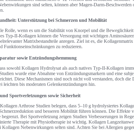
ebenwirkungen sind selten, können aber Magen-Darm-Beschwerden od
n.
undheit: Unterstützung bei Schmerzen und Mobilität
ale Rolle, wenn es um die Stabilität von Knorpel und die Beweglichkeit
ves Typ-II-Kollagen können die Versorgung mit wichtigen Aminosäuren
lrelevanter Matrixbestandteile anregen. Ziel ist es, die Kollagenmatrix 
d Funktionseinschränkungen zu reduzieren.
eparatur sowie Entzündungshemmung
ass sowohl Kollagen Hydrolysat als auch natives Typ-II-Kollagen imm
 Studien wurde eine Abnahme von Entzündungsmarkern und eine subje
chtet. Diese Mechanismen sind noch nicht voll verstanden, doch die D
ei leichten bis moderaten Gelenkentzündungen hin.
 und Sportverletzungen sowie Sicherheit
Kollagen Arthrose Studien belegen, dass 5–10 g hydrolysiertes Kolla
Schmerzreduktion und besseren Mobilität führen können. Die Effekte va
e begrenzt. Bei Sportverletzung zeigen Studien Verbesserungen in Reg
ierte Therapie mit Physiotherapie ist wichtig. Kollagen Langzeitanwe
ei Kollagen Nebenwirkungen selten sind. Achten Sie bei Allergien gege
.