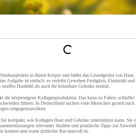
e Strukturprotein in Ihrem Körper und bildet das Grundgerüst von Haut
 Aufgabe ist einfach: es verleiht Geweben Festigkeit, Elastizität und 
 straffes Hautbild als auch für belastbare Gelenke zentral.
t die körpereigene Kollagenproduktion. Das kann zu Falten, schlaffer
eschwerden führen. In Deutschland suchen viele Menschen gezielt nac
ungen entgegenzuwirken.
n Sie kompakt, wie Kollagen Haut und Gelenke unterstützen kann. Sie e
usammenfassungen relevanter Studien und praktische Tipps zur Anwendu
e kennen und wann ärztlicher Rat sinnvoll ist.