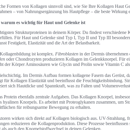
he Formen von Kollagen sinnvoll sind, wie Sie Ihre Kollagen Haut Gel
men – von Nahrungsergänzung bis Hautpflege – die beste Wirkung en
d warum es wichtig für Haut und Gelenke ist
htigsten Strukturproteinen in deinem Körper. Du findest verschiedene 
rfüllen. Für Haut und Gelenke sind Typ I, Typ II und Typ III besonders
t Festigkeit, Elastizität und die Art der Belastbarkeit.
 Kollagenbildung ist komplex.
Fibroblasten
in der Dermis übernehmen d
len
oder Chondrozyten produzieren Kollagen im Gelenkknorpel. Für ei
ht der Körper Aminosäuren wie Glycin und Prolin sowie Vitamin C als
vielschichtig. Im Dermis Aufbau formen kollagene Fasern das Gerüst, da
t für Kollagen Elastizität und beeinflusst die Feuchtigkeitsbindung. Sin
iert sich Hautdicke und Spannkraft, was zu Falten und Volumenverlust 
 Protein ebenfalls zentrale Aufgaben. Das Kollagen Knorpel, insbeso
des hyalinen Knorpels. Es arbeitet mit Proteoglykanen zusammen, um 
itflächen für reibungsarme Bewegung zu erhalten.
oren wirken sich direkt auf Kollagen biologisch aus. UV-Strahlung, f
ngen reduzieren die Kollagenproduktion. Diese Prozesse beeinflussen
 als auch den Knorpelstoffwechsel in deinen Gelenken.