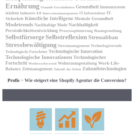
Ernährung
Gesundheit
Immunsystem
Gesunde Gewohnheiten
stärken
IT-
Industrie 4.0
IT-Infrastruktur
Innovationsmanagement
Künstliche Intelligenz
Sicherheit
Mentale Gesundheit
Modetrends
Nachhaltigkeit
Nachhaltige Mode
Persönlichkeitsentwicklung
Prozessoptimierung
Raumgestaltung
Selbstreflexion
Selbstfürsorge
Stressabbau
Stressbewältigung
Stressmanagement
Technologietrends
Technologische Innovation
Technologische Fortschritte
Technologische Innovationen
Technologischer
Fortschritt
Wohnraumgestaltung
Work-Life-
Wettbewerbsvorteil
Zukunftstechnologien
Balance
Zeitmanagement
Zukunft der Arbeit
Profis
>
Wie steigert eine Shopify Agentur die Conversion?