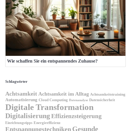
Wie schaffen Sie ein entspannendes Zuhause?
Schlagwörter
Achtsamkeit
Achtsamkeit im Alltag
Achtsamkeitstraining
Automatisierung
Cloud Computing
Datensicherheit
Datenanalyse
Digitale Transformation
Digitalisierung
Effizienzsteigerung
Energieeffizienz
Einrichtungstipps
Gesunde
Entspannungstechniken