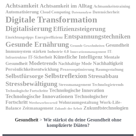
Achtsamkeit
Achtsamkeit im Alltag
Achtsamkeitstraining
Automatisierung
Cloud Computing
Datensicherheit
Datenanalyse
Digitale Transformation
Digitalisierung
Effizienzsteigerung
Entspannungstechniken
Energieeffizienz
Einrichtungstipps
Gesunde Ernährung
Gesundheit
Gesunde Gewohnheiten
Immunsystem stärken
Industrie 4.0
IT-
Innovationsmanagement
Künstliche Intelligenz
IT-Sicherheit
Mentale
Infrastruktur
Modetrends
Nachhaltigkeit
Gesundheit
Nachhaltige Mode
Persönlichkeitsentwicklung
Prozessoptimierung
Raumgestaltung
Selbstreflexion
Selbstfürsorge
Stressabbau
Stressbewältigung
Stressmanagement
Technologietrends
Technologische Innovation
Technologische Fortschritte
Technologische Innovationen
Technologischer
Fortschritt
Wohnraumgestaltung
Work-Life-
Wettbewerbsvorteil
Zukunftstechnologien
Balance
Zeitmanagement
Zukunft der Arbeit
Gesundheit
>
Wie stärkst du deine Gesundheit ohne
komplizierte Diäten?