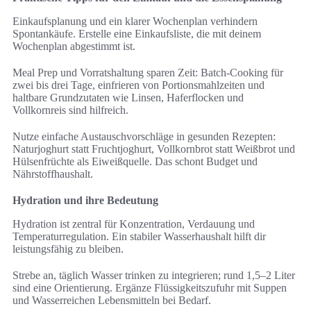
Einkaufsplanung und ein klarer Wochenplan verhindern
Spontankäufe. Erstelle eine Einkaufsliste, die mit deinem
Wochenplan abgestimmt ist.
Meal Prep und Vorratshaltung sparen Zeit: Batch-Cooking für
zwei bis drei Tage, einfrieren von Portionsmahlzeiten und
haltbare Grundzutaten wie Linsen, Haferflocken und
Vollkornreis sind hilfreich.
Nutze einfache Austauschvorschläge in gesunden Rezepten:
Naturjoghurt statt Fruchtjoghurt, Vollkornbrot statt Weißbrot und
Hülsenfrüchte als Eiweißquelle. Das schont Budget und
Nährstoffhaushalt.
Hydration und ihre Bedeutung
Hydration ist zentral für Konzentration, Verdauung und
Temperaturregulation. Ein stabiler Wasserhaushalt hilft dir
leistungsfähig zu bleiben.
Strebe an, täglich Wasser trinken zu integrieren; rund 1,5–2 Liter
sind eine Orientierung. Ergänze Flüssigkeitszufuhr mit Suppen
und Wasserreichen Lebensmitteln bei Bedarf.