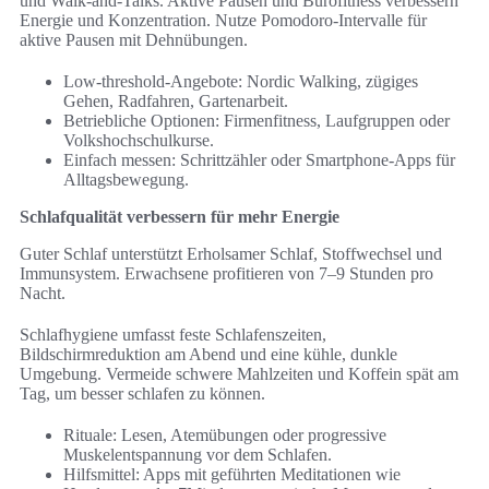
und Walk-and-Talks. Aktive Pausen und Bürofitness verbessern
Energie und Konzentration. Nutze Pomodoro-Intervalle für
aktive Pausen mit Dehnübungen.
Low-threshold-Angebote: Nordic Walking, zügiges
Gehen, Radfahren, Gartenarbeit.
Betriebliche Optionen: Firmenfitness, Laufgruppen oder
Volkshochschulkurse.
Einfach messen: Schrittzähler oder Smartphone-Apps für
Alltagsbewegung.
Schlafqualität verbessern für mehr Energie
Guter Schlaf unterstützt Erholsamer Schlaf, Stoffwechsel und
Immunsystem. Erwachsene profitieren von 7–9 Stunden pro
Nacht.
Schlafhygiene umfasst feste Schlafenszeiten,
Bildschirmreduktion am Abend und eine kühle, dunkle
Umgebung. Vermeide schwere Mahlzeiten und Koffein spät am
Tag, um besser schlafen zu können.
Rituale: Lesen, Atemübungen oder progressive
Muskelentspannung vor dem Schlafen.
Hilfsmittel: Apps mit geführten Meditationen wie