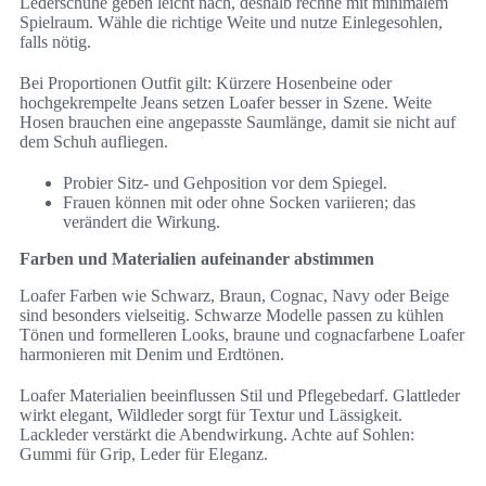
Lederschuhe geben leicht nach, deshalb rechne mit minimalem
Spielraum. Wähle die richtige Weite und nutze Einlegesohlen,
falls nötig.
Bei Proportionen Outfit gilt: Kürzere Hosenbeine oder
hochgekrempelte Jeans setzen Loafer besser in Szene. Weite
Hosen brauchen eine angepasste Saumlänge, damit sie nicht auf
dem Schuh aufliegen.
Probier Sitz- und Gehposition vor dem Spiegel.
Frauen können mit oder ohne Socken variieren; das
verändert die Wirkung.
Farben und Materialien aufeinander abstimmen
Loafer Farben wie Schwarz, Braun, Cognac, Navy oder Beige
sind besonders vielseitig. Schwarze Modelle passen zu kühlen
Tönen und formelleren Looks, braune und cognacfarbene Loafer
harmonieren mit Denim und Erdtönen.
Loafer Materialien beeinflussen Stil und Pflegebedarf. Glattleder
wirkt elegant, Wildleder sorgt für Textur und Lässigkeit.
Lackleder verstärkt die Abendwirkung. Achte auf Sohlen:
Gummi für Grip, Leder für Eleganz.