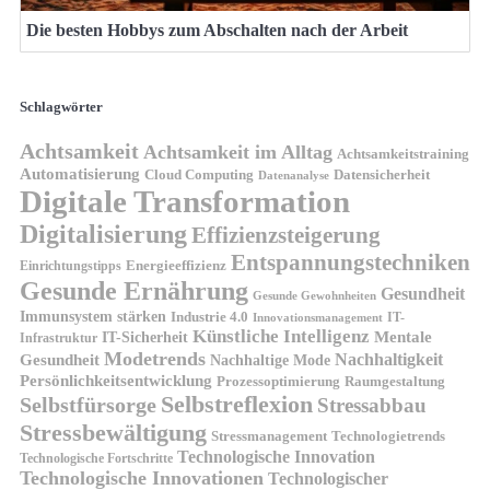
Die besten Hobbys zum Abschalten nach der Arbeit
Schlagwörter
Achtsamkeit
Achtsamkeit im Alltag
Achtsamkeitstraining
Automatisierung
Cloud Computing
Datensicherheit
Datenanalyse
Digitale Transformation
Digitalisierung
Effizienzsteigerung
Entspannungstechniken
Energieeffizienz
Einrichtungstipps
Gesunde Ernährung
Gesundheit
Gesunde Gewohnheiten
Immunsystem stärken
Industrie 4.0
IT-
Innovationsmanagement
Künstliche Intelligenz
IT-Sicherheit
Mentale
Infrastruktur
Modetrends
Nachhaltigkeit
Gesundheit
Nachhaltige Mode
Persönlichkeitsentwicklung
Prozessoptimierung
Raumgestaltung
Selbstreflexion
Selbstfürsorge
Stressabbau
Stressbewältigung
Stressmanagement
Technologietrends
Technologische Innovation
Technologische Fortschritte
Technologische Innovationen
Technologischer