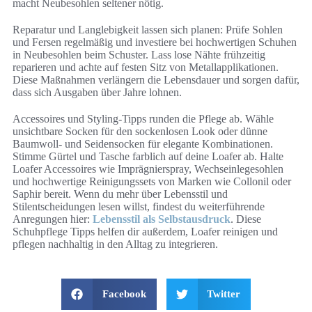
macht Neubesohlen seltener nötig.
Reparatur und Langlebigkeit lassen sich planen: Prüfe Sohlen
und Fersen regelmäßig und investiere bei hochwertigen Schuhen
in Neubesohlen beim Schuster. Lass lose Nähte frühzeitig
reparieren und achte auf festen Sitz von Metallapplikationen.
Diese Maßnahmen verlängern die Lebensdauer und sorgen dafür,
dass sich Ausgaben über Jahre lohnen.
Accessoires und Styling-Tipps runden die Pflege ab. Wähle
unsichtbare Socken für den sockenlosen Look oder dünne
Baumwoll- und Seidensocken für elegante Kombinationen.
Stimme Gürtel und Tasche farblich auf deine Loafer ab. Halte
Loafer Accessoires wie Imprägnierspray, Wechseinlegesohlen
und hochwertige Reinigungssets von Marken wie Collonil oder
Saphir bereit. Wenn du mehr über Lebensstil und
Stilentscheidungen lesen willst, findest du weiterführende
Anregungen hier:
Lebensstil als Selbstausdruck
. Diese
Schuhpflege Tipps helfen dir außerdem, Loafer reinigen und
pflegen nachhaltig in den Alltag zu integrieren.
Facebook
Twitter