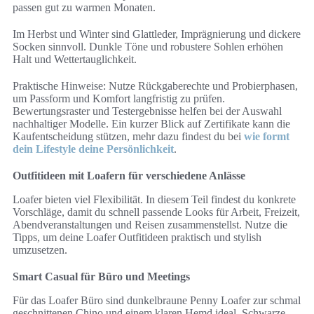
passen gut zu warmen Monaten.
Im Herbst und Winter sind Glattleder, Imprägnierung und dickere
Socken sinnvoll. Dunkle Töne und robustere Sohlen erhöhen
Halt und Wettertauglichkeit.
Praktische Hinweise: Nutze Rückgaberechte und Probierphasen,
um Passform und Komfort langfristig zu prüfen.
Bewertungsraster und Testergebnisse helfen bei der Auswahl
nachhaltiger Modelle. Ein kurzer Blick auf Zertifikate kann die
Kaufentscheidung stützen, mehr dazu findest du bei
wie formt
dein Lifestyle deine Persönlichkeit
.
Outfitideen mit Loafern für verschiedene Anlässe
Loafer bieten viel Flexibilität. In diesem Teil findest du konkrete
Vorschläge, damit du schnell passende Looks für Arbeit, Freizeit,
Abendveranstaltungen und Reisen zusammenstellst. Nutze die
Tipps, um deine Loafer Outfitideen praktisch und stylish
umzusetzen.
Smart Casual für Büro und Meetings
Für das Loafer Büro sind dunkelbraune Penny Loafer zur schmal
geschnittenen Chino und einem klaren Hemd ideal. Schwarze