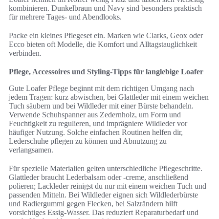
kombinieren. Dunkelbraun und Navy sind besonders praktisch
für mehrere Tages- und Abendlooks.
Packe ein kleines Pflegeset ein. Marken wie Clarks, Geox oder
Ecco bieten oft Modelle, die Komfort und Alltagstauglichkeit
verbinden.
Pflege, Accessoires und Styling-Tipps für langlebige Loafer
Gute Loafer Pflege beginnt mit dem richtigen Umgang nach
jedem Tragen: kurz abwischen, bei Glattleder mit einem weichen
Tuch säubern und bei Wildleder mit einer Bürste behandeln.
Verwende Schuhspanner aus Zedernholz, um Form und
Feuchtigkeit zu regulieren, und imprägniere Wildleder vor
häufiger Nutzung. Solche einfachen Routinen helfen dir,
Lederschuhe pflegen zu können und Abnutzung zu
verlangsamen.
Für spezielle Materialien gelten unterschiedliche Pflegeschritte.
Glattleder braucht Lederbalsam oder -creme, anschließend
polieren; Lackleder reinigst du nur mit einem weichen Tuch und
passenden Mitteln. Bei Wildleder eignen sich Wildlederbürste
und Radiergummi gegen Flecken, bei Salzrändern hilft
vorsichtiges Essig-Wasser. Das reduziert Reparaturbedarf und