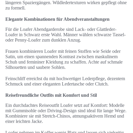
längeren Spaziergängen. Wildledertexturen wirken gepflegt ohne
zu formell.
Elegante Kombinationen für Abendveranstaltungen
Für die Loafer Abendgarderobe sind Lack- oder Glattleder-
Loafer in Schwarz erste Wahl. Männer wählen schwarze Tassel-
oder Penny-Loafer zum dunklen Anzug.
Frauen kombinieren Loafer mit feinen Stoffen wie Seide oder
Satin, um einen spannenden Kontrast zwischen maskulinem
Schuh und femininer Kleidung zu schaffen. Achte auf schmale
Silhouetten und saubere Sohlen.
Feinschliff erreichst du mit hochwertiger Lederpflege, dezentem
Schmuck und einer eleganten Ledertasche oder Clutch.
Reisefreundliche Outfits mit Komfort und Stil
Ein durchdachtes Reiseoutfit Loafer setzt auf Komfort: Modelle
mit Gummisohle oder Driving-Design sind ideal für lange Wege.
Kombiniere sie mit Stretch-Chinos, atmungsaktivem Hemd und
einer leichten Jacke.
Loafer nehmen im Koffer wenig Platz und lassen sich vielseitig