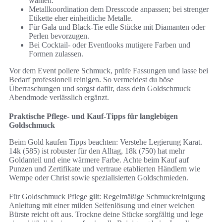
wählen.
Metallkoordination dem Dresscode anpassen; bei strenger
Etikette eher einheitliche Metalle.
Für Gala und Black-Tie edle Stücke mit Diamanten oder
Perlen bevorzugen.
Bei Cocktail- oder Eventlooks mutigere Farben und
Formen zulassen.
Vor dem Event poliere Schmuck, prüfe Fassungen und lasse bei
Bedarf professionell reinigen. So vermeidest du böse
Überraschungen und sorgst dafür, dass dein Goldschmuck
Abendmode verlässlich ergänzt.
Praktische Pflege- und Kauf-Tipps für langlebigen
Goldschmuck
Beim Gold kaufen Tipps beachten: Verstehe Legierung Karat.
14k (585) ist robuster für den Alltag, 18k (750) hat mehr
Goldanteil und eine wärmere Farbe. Achte beim Kauf auf
Punzen und Zertifikate und vertraue etablierten Händlern wie
Wempe oder Christ sowie spezialisierten Goldschmieden.
Für Goldschmuck Pflege gilt: Regelmäßige Schmuckreinigung
Anleitung mit einer milden Seifenlösung und einer weichen
Bürste reicht oft aus. Trockne deine Stücke sorgfältig und lege