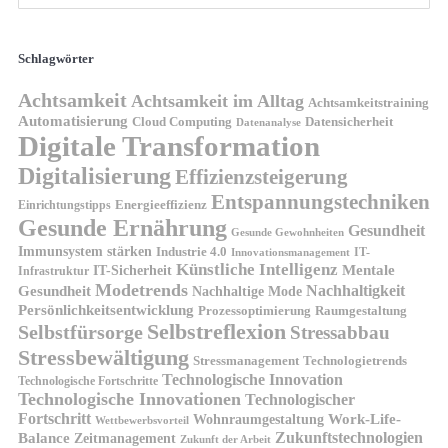
Schlagwörter
Achtsamkeit
Achtsamkeit im Alltag
Achtsamkeitstraining
Automatisierung
Cloud Computing
Datensicherheit
Datenanalyse
Digitale Transformation
Digitalisierung
Effizienzsteigerung
Entspannungstechniken
Energieeffizienz
Einrichtungstipps
Gesunde Ernährung
Gesundheit
Gesunde Gewohnheiten
Immunsystem stärken
Industrie 4.0
IT-
Innovationsmanagement
Künstliche Intelligenz
IT-Sicherheit
Mentale
Infrastruktur
Modetrends
Nachhaltigkeit
Gesundheit
Nachhaltige Mode
Persönlichkeitsentwicklung
Prozessoptimierung
Raumgestaltung
Selbstreflexion
Selbstfürsorge
Stressabbau
Stressbewältigung
Stressmanagement
Technologietrends
Technologische Innovation
Technologische Fortschritte
Technologische Innovationen
Technologischer
Fortschritt
Wohnraumgestaltung
Work-Life-
Wettbewerbsvorteil
Zukunftstechnologien
Balance
Zeitmanagement
Zukunft der Arbeit