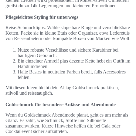
kleinen Creolen wirkt professionell. In konservativen Umfeldern
greifst du zu 14k Legierungen und kleineren Proportionen.
Pflegeleichtes Styling für unterwegs
Reise-Schmucktipps: Wähle stapelbare Ringe und verschließbare
Ketten. Packe sie in kleine Etuis oder Organizer, etwa Lederetuis
von Reiseanbietern oder kompakte Boxen von Marken wie Wolf.
Nutze robuste Verschlüsse und sichere Karabiner bei
häufigem Gebrauch.
Ein einzelner Armreif plus dezente Kette hebt ein Outfit im
Handumdrehen.
Halte Basics in neutralen Farben bereit, falls Accessoires
fehlen.
Mit diesen Ideen bleibt dein Alltag Goldschmuck praktisch,
stilvoll und reisetauglich.
Goldschmuck für besondere Anlässe und Abendmode
Wenn du Goldschmuck Abendmode planst, geht es um mehr als
Glanz. Es zählt, wie Schmuck, Stoffe und Silhouette
zusammenwirken. Kurze Hinweise helfen dir, bei Gala oder
Cocktailevent sicher aufzutreten.