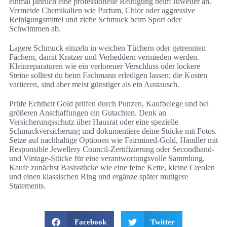
einmal jährlich eine professionelle Reinigung beim Juwelier an.
Vermeide Chemikalien wie Parfum, Chlor oder aggressive
Reinigungsmittel und ziehe Schmuck beim Sport oder
Schwimmen ab.
Lagere Schmuck einzeln in weichen Tüchern oder getrennten
Fächern, damit Kratzer und Verheddern vermieden werden.
Kleinreparaturen wie ein verlorener Verschluss oder lockere
Steine solltest du beim Fachmann erledigen lassen; die Kosten
variieren, sind aber meist günstiger als ein Austausch.
Prüfe Echtheit Gold prüfen durch Punzen, Kaufbelege und bei
größeren Anschaffungen ein Gutachten. Denk an
Versicherungsschutz über Hausrat oder eine spezielle
Schmuckversicherung und dokumentiere deine Stücke mit Fotos.
Setze auf nachhaltige Optionen wie Fairmined-Gold, Händler mit
Responsible Jewellery Council-Zertifizierung oder Secondhand-
und Vintage-Stücke für eine verantwortungsvolle Sammlung.
Kaufe zunächst Basisstücke wie eine feine Kette, kleine Creolen
und einen klassischen Ring und ergänze später mutigere
Statements.
Facebook
Twitter