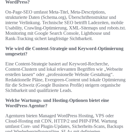
WordPress?
On‑Page‑SEO umfasst Meta‑Titel, Meta‑Descriptions,
strukturierte Daten (Schema.org), Überschriftenstruktur und
interne Verlinkung. Technische SEO betrifft Ladezeiten, mobile
Usability, Crawling‑Optimierung, XML‑Sitemaps und robots.txt.
Monitoring mit Google Search Console, Lighthouse und
Rank‑Tracking sichert langfristige Sichtbarkeit.
Wie wird die Content-Strategie und Keyword-Optimierung
umgesetzt?
Eine Content‑Strategie basiert auf Keyword‑Recherche,
Content‑Clustern und lokal relevanten Begriffen wie „Webseite
erstellen lassen“ oder „professionelle Website Gestaltung“.
Redaktionelle Pläne, Evergreen‑Content und lokale Optimierung
für die Schweiz (Google Business Profile) steigern organische
Sichtbarkeit und qualifizierte Leads.
Welche Wartungs- und Hosting-Optionen bietet eine
WordPress Agentur?
Agenturen bieten Managed WordPress Hosting, VPS oder
Cloud‑Hosting mit CDN, HTTP/2 und PHP‑FPM. Wartung
umfasst Core‑ und Plugin‑Updates, Sicherheits‑Scans, Backups
und Wiederherstellungspläne. SLAs mit definierten