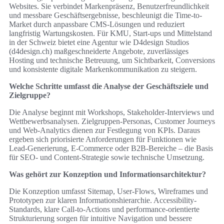
Websites. Sie verbindet Markenpräsenz, Benutzerfreundlichkeit
und messbare Geschäftsergebnisse, beschleunigt die Time-to-
Market durch anpassbare CMS-Lösungen und reduziert
langfristig Wartungskosten. Für KMU, Start-ups und Mittelstand
in der Schweiz bietet eine Agentur wie D4design Studios
(d4design.ch) maßgeschneiderte Angebote, zuverlässiges
Hosting und technische Betreuung, um Sichtbarkeit, Conversions
und konsistente digitale Markenkommunikation zu steigern.
Welche Schritte umfasst die Analyse der Geschäftsziele und
Zielgruppe?
Die Analyse beginnt mit Workshops, Stakeholder-Interviews und
Wettbewerbsanalysen. Zielgruppen-Personas, Customer Journeys
und Web-Analytics dienen zur Festlegung von KPIs. Daraus
ergeben sich priorisierte Anforderungen für Funktionen wie
Lead-Generierung, E‑Commerce oder B2B‑Bereiche – die Basis
für SEO- und Content-Strategie sowie technische Umsetzung.
Was gehört zur Konzeption und Informationsarchitektur?
Die Konzeption umfasst Sitemap, User-Flows, Wireframes und
Prototypen zur klaren Informationshierarchie. Accessibility-
Standards, klare Call-to-Actions und performance-orientierte
Strukturierung sorgen für intuitive Navigation und bessere