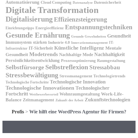
Automatisierung
Cloud Computing
Datensicherheit
Datenanalyse
Digitale Transformation
Digitalisierung
Effizienzsteigerung
Entspannungstechniken
Energieeffizienz
Einrichtungstipps
Gesunde Ernährung
Gesundheit
Gesunde Gewohnheiten
Immunsystem stärken
Industrie 4.0
IT-
Innovationsmanagement
Künstliche Intelligenz
IT-Sicherheit
Mentale
Infrastruktur
Modetrends
Nachhaltigkeit
Gesundheit
Nachhaltige Mode
Persönlichkeitsentwicklung
Prozessoptimierung
Raumgestaltung
Selbstreflexion
Selbstfürsorge
Stressabbau
Stressbewältigung
Stressmanagement
Technologietrends
Technologische Innovation
Technologische Fortschritte
Technologische Innovationen
Technologischer
Fortschritt
Wohnraumgestaltung
Work-Life-
Wettbewerbsvorteil
Zukunftstechnologien
Balance
Zeitmanagement
Zukunft der Arbeit
Profis
>
Wie hilft eine WordPress Agentur für Firmen?