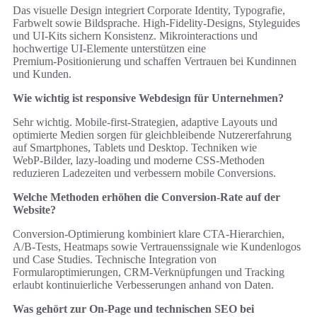
Das visuelle Design integriert Corporate Identity, Typografie,
Farbwelt sowie Bildsprache. High‑Fidelity‑Designs, Styleguides
und UI‑Kits sichern Konsistenz. Mikrointeractions und
hochwertige UI‑Elemente unterstützen eine
Premium‑Positionierung und schaffen Vertrauen bei Kundinnen
und Kunden.
Wie wichtig ist responsive Webdesign für Unternehmen?
Sehr wichtig. Mobile‑first‑Strategien, adaptive Layouts und
optimierte Medien sorgen für gleichbleibende Nutzererfahrung
auf Smartphones, Tablets und Desktop. Techniken wie
WebP‑Bilder, lazy‑loading und moderne CSS‑Methoden
reduzieren Ladezeiten und verbessern mobile Conversions.
Welche Methoden erhöhen die Conversion-Rate auf der
Website?
Conversion‑Optimierung kombiniert klare CTA‑Hierarchien,
A/B‑Tests, Heatmaps sowie Vertrauenssignale wie Kundenlogos
und Case Studies. Technische Integration von
Formularoptimierungen, CRM‑Verknüpfungen und Tracking
erlaubt kontinuierliche Verbesserungen anhand von Daten.
Was gehört zur On-Page und technischen SEO bei