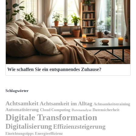
Wie schaffen Sie ein entspannendes Zuhause?
Schlagwörter
Achtsamkeit
Achtsamkeit im Alltag
Achtsamkeitstraining
Automatisierung
Cloud Computing
Datensicherheit
Datenanalyse
Digitale Transformation
Digitalisierung
Effizienzsteigerung
Energieeffizienz
Einrichtungstipps