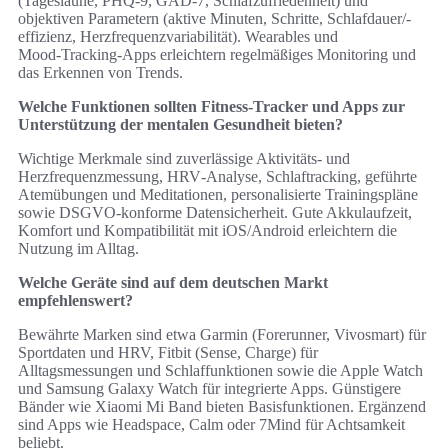
(Tageslaune, PHQ‑9, GAD‑7, Schlafzufriedenheit) und
objektiven Parametern (aktive Minuten, Schritte, Schlafdauer/-
effizienz, Herzfrequenzvariabilität). Wearables und
Mood‑Tracking‑Apps erleichtern regelmäßiges Monitoring und
das Erkennen von Trends.
Welche Funktionen sollten Fitness‑Tracker und Apps zur
Unterstützung der mentalen Gesundheit bieten?
Wichtige Merkmale sind zuverlässige Aktivitäts‑ und
Herzfrequenzmessung, HRV‑Analyse, Schlaftracking, geführte
Atemübungen und Meditationen, personalisierte Trainingspläne
sowie DSGVO‑konforme Datensicherheit. Gute Akkulaufzeit,
Komfort und Kompatibilität mit iOS/Android erleichtern die
Nutzung im Alltag.
Welche Geräte sind auf dem deutschen Markt
empfehlenswert?
Bewährte Marken sind etwa Garmin (Forerunner, Vivosmart) für
Sportdaten und HRV, Fitbit (Sense, Charge) für
Alltagsmessungen und Schlaffunktionen sowie die Apple Watch
und Samsung Galaxy Watch für integrierte Apps. Günstigere
Bänder wie Xiaomi Mi Band bieten Basisfunktionen. Ergänzend
sind Apps wie Headspace, Calm oder 7Mind für Achtsamkeit
beliebt.