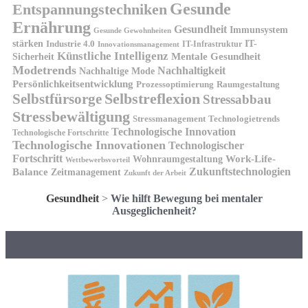
Gesunde
Entspannungstechniken
Ernährung
Gesundheit
Immunsystem
Gesunde Gewohnheiten
stärken
IT-
Industrie 4.0
IT-Infrastruktur
Innovationsmanagement
Künstliche Intelligenz
Sicherheit
Mentale Gesundheit
Modetrends
Nachhaltigkeit
Nachhaltige Mode
Persönlichkeitsentwicklung
Prozessoptimierung
Raumgestaltung
Selbstreflexion
Selbstfürsorge
Stressabbau
Stressbewältigung
Stressmanagement
Technologietrends
Technologische Innovation
Technologische Fortschritte
Technologische Innovationen
Technologischer
Fortschritt
Wohnraumgestaltung
Work-Life-
Wettbewerbsvorteil
Zukunftstechnologien
Balance
Zeitmanagement
Zukunft der Arbeit
Gesundheit
>
Wie hilft Bewegung bei mentaler
Ausgeglichenheit?