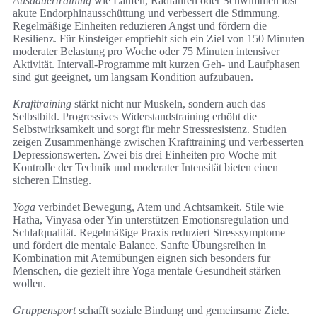
Ausdauertraining
wie Laufen, Radfahren oder Schwimmen löst
akute Endorphinausschüttung und verbessert die Stimmung.
Regelmäßige Einheiten reduzieren Angst und fördern die
Resilienz. Für Einsteiger empfiehlt sich ein Ziel von 150 Minuten
moderater Belastung pro Woche oder 75 Minuten intensiver
Aktivität. Intervall-Programme mit kurzen Geh- und Laufphasen
sind gut geeignet, um langsam Kondition aufzubauen.
Krafttraining
stärkt nicht nur Muskeln, sondern auch das
Selbstbild. Progressives Widerstandstraining erhöht die
Selbstwirksamkeit und sorgt für mehr Stressresistenz. Studien
zeigen Zusammenhänge zwischen Krafttraining und verbesserten
Depressionswerten. Zwei bis drei Einheiten pro Woche mit
Kontrolle der Technik und moderater Intensität bieten einen
sicheren Einstieg.
Yoga
verbindet Bewegung, Atem und Achtsamkeit. Stile wie
Hatha, Vinyasa oder Yin unterstützen Emotionsregulation und
Schlafqualität. Regelmäßige Praxis reduziert Stresssymptome
und fördert die mentale Balance. Sanfte Übungsreihen in
Kombination mit Atemübungen eignen sich besonders für
Menschen, die gezielt ihre Yoga mentale Gesundheit stärken
wollen.
Gruppensport
schafft soziale Bindung und gemeinsame Ziele.