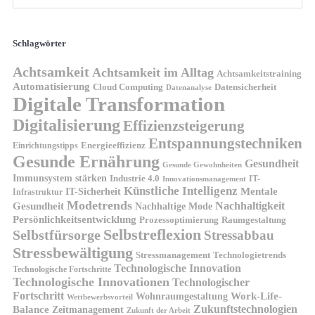
Schlagwörter
Achtsamkeit
Achtsamkeit im Alltag
Achtsamkeitstraining
Automatisierung
Cloud Computing
Datensicherheit
Datenanalyse
Digitale Transformation
Digitalisierung
Effizienzsteigerung
Entspannungstechniken
Energieeffizienz
Einrichtungstipps
Gesunde Ernährung
Gesundheit
Gesunde Gewohnheiten
Immunsystem stärken
Industrie 4.0
IT-
Innovationsmanagement
Künstliche Intelligenz
IT-Sicherheit
Mentale
Infrastruktur
Modetrends
Nachhaltigkeit
Gesundheit
Nachhaltige Mode
Persönlichkeitsentwicklung
Prozessoptimierung
Raumgestaltung
Selbstreflexion
Selbstfürsorge
Stressabbau
Stressbewältigung
Stressmanagement
Technologietrends
Technologische Innovation
Technologische Fortschritte
Technologische Innovationen
Technologischer
Fortschritt
Wohnraumgestaltung
Work-Life-
Wettbewerbsvorteil
Zukunftstechnologien
Balance
Zeitmanagement
Zukunft der Arbeit