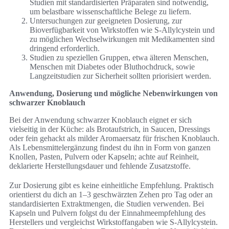
Studien mit standardisierten Präparaten sind notwendig,
um belastbare wissenschaftliche Belege zu liefern.
Untersuchungen zur geeigneten Dosierung, zur
Bioverfügbarkeit von Wirkstoffen wie S‑Allylcystein und
zu möglichen Wechselwirkungen mit Medikamenten sind
dringend erforderlich.
Studien zu speziellen Gruppen, etwa älteren Menschen,
Menschen mit Diabetes oder Bluthochdruck, sowie
Langzeitstudien zur Sicherheit sollten priorisiert werden.
Anwendung, Dosierung und mögliche Nebenwirkungen von
schwarzer Knoblauch
Bei der Anwendung schwarzer Knoblauch eignet er sich
vielseitig in der Küche: als Brotaufstrich, in Saucen, Dressings
oder fein gehackt als milder Aromaersatz für frischen Knoblauch.
Als Lebensmittelergänzung findest du ihn in Form von ganzen
Knollen, Pasten, Pulvern oder Kapseln; achte auf Reinheit,
deklarierte Herstellungsdauer und fehlende Zusatzstoffe.
Zur Dosierung gibt es keine einheitliche Empfehlung. Praktisch
orientierst du dich an 1–3 geschwärzten Zehen pro Tag oder an
standardisierten Extraktmengen, die Studien verwenden. Bei
Kapseln und Pulvern folgst du der Einnahmeempfehlung des
Herstellers und vergleichst Wirkstoffangaben wie S‑Allylcystein.