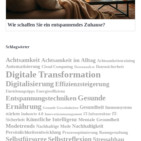
Wie schaffen Sie ein entspannendes Zuhause?
Schlagwörter
Achtsamkeit
Achtsamkeit im Alltag
Achtsamkeitstraining
Automatisierung
Cloud Computing
Datensicherheit
Datenanalyse
Digitale Transformation
Digitalisierung
Effizienzsteigerung
Energieeffizienz
Einrichtungstipps
Gesunde
Entspannungstechniken
Ernährung
Gesundheit
Immunsystem
Gesunde Gewohnheiten
stärken
IT-
Industrie 4.0
IT-Infrastruktur
Innovationsmanagement
Künstliche Intelligenz
Sicherheit
Mentale Gesundheit
Modetrends
Nachhaltigkeit
Nachhaltige Mode
Persönlichkeitsentwicklung
Prozessoptimierung
Raumgestaltung
Selbstreflexion
Selbstfürsorge
Stressabbau