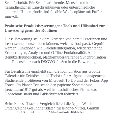
Schlafpriorität. Für Schichtarbeitende, Menschen mit
gesundheitlichen Einschränkungen oder unterschiedliche
kulturelle Hintergründe sind flexible Wochenpläne mit Puffer
sinnvoll.
Praktische Produktbewertungen: Tools und Hilfsmittel zur
Umsetzung gesunder Routinen
Diese Bewertung stellt klare Kriterien vor, damit Leserinnen und
Leser schnell entscheiden können, welches Tool passt. Geprüft
werden Funktionen wie Kalenderintegration, wiederkehrende
Erinnerungen, Analysen und Offline-Funktionalität. Auch
Benutzerfreundlichkeit, plattformübergreifende Synchronisation
und Datenschutz nach DSGVO fließen in die Bewertung ein.
Für Berufstätige empfiehlt sich die Kombination aus Google
Calendar für Zeitblöcke und Todoist für Aufgabenmanagement.
Studierende profitieren von Microsoft To Do und der Fokus-App
Forest. Im Planer Test schneiden papierne Systeme wie
Leuchtturm1917 gut ab, weil handschriftliches Planen das
Gedächtnis stärkt und Bildschirmzeit reduziert.
Beim Fitness-Tracker Vergleich liefert die Apple Watch
umfangreiche Gesundheitsdaten für iPhone-Nutzer, Garmin
punktet bei Sportdaten und Akkulaufzeit, Fitbit ist