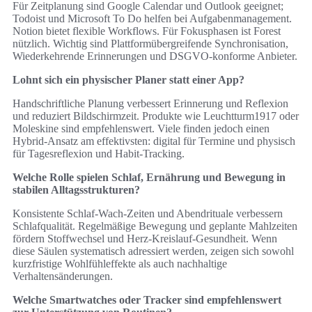
Für Zeitplanung sind Google Calendar und Outlook geeignet;
Todoist und Microsoft To Do helfen bei Aufgabenmanagement.
Notion bietet flexible Workflows. Für Fokusphasen ist Forest
nützlich. Wichtig sind Plattformübergreifende Synchronisation,
Wiederkehrende Erinnerungen und DSGVO‑konforme Anbieter.
Lohnt sich ein physischer Planer statt einer App?
Handschriftliche Planung verbessert Erinnerung und Reflexion
und reduziert Bildschirmzeit. Produkte wie Leuchtturm1917 oder
Moleskine sind empfehlenswert. Viele finden jedoch einen
Hybrid‑Ansatz am effektivsten: digital für Termine und physisch
für Tagesreflexion und Habit‑Tracking.
Welche Rolle spielen Schlaf, Ernährung und Bewegung in
stabilen Alltagsstrukturen?
Konsistente Schlaf‑Wach‑Zeiten und Abendrituale verbessern
Schlafqualität. Regelmäßige Bewegung und geplante Mahlzeiten
fördern Stoffwechsel und Herz‑Kreislauf‑Gesundheit. Wenn
diese Säulen systematisch adressiert werden, zeigen sich sowohl
kurzfristige Wohlfühleffekte als auch nachhaltige
Verhaltensänderungen.
Welche Smartwatches oder Tracker sind empfehlenswert