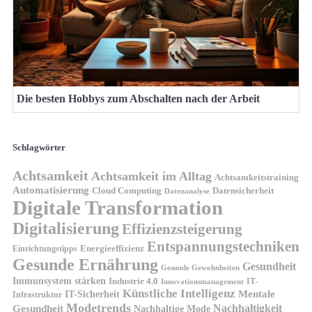
Die besten Hobbys zum Abschalten nach der Arbeit
Schlagwörter
Achtsamkeit
Achtsamkeit im Alltag
Achtsamkeitstraining
Automatisierung
Cloud Computing
Datensicherheit
Datenanalyse
Digitale Transformation
Digitalisierung
Effizienzsteigerung
Entspannungstechniken
Energieeffizienz
Einrichtungstipps
Gesunde Ernährung
Gesundheit
Gesunde Gewohnheiten
Immunsystem stärken
Industrie 4.0
IT-
Innovationsmanagement
Künstliche Intelligenz
IT-Sicherheit
Mentale
Infrastruktur
Modetrends
Nachhaltigkeit
Gesundheit
Nachhaltige Mode