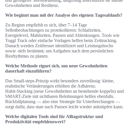
und geringerer Stressbelastung; langfristig unterstützen sie stabile
Gewohnheiten und Resilienz.
Wie beginnt man mit der Analyse des eigenen Tagesablaufs?
Zu Beginn empfiehlt es sich, über 7–14 Tage
Selbstbeobachtungen zu protokollieren: Schlafzeiten,
Energielevel, Mahlzeiten, Pausen und Ablenkungen. Tools wie
Toggl Track oder einfache Vorlagen helfen beim Zeittracking.
Danach werden Zeitfresser identifiziert und Leistungshochs
sowie -tiefs bestimmt, um Aufgaben nach dem persönlichen
Biorhythmus zu planen.
Welche Methode eignet sich, um neue Gewohnheiten
dauerhaft einzuführen?
Das Small‑steps‑Prinzip wirkt besonders zuverlässig: kleine,
realistische Veränderungen erhöhen die Adhärenz.
Habit‑Stacking (neue Gewohnheiten an bestehende koppeln) und
SMART-Ziele mit sichtbaren Belohnungen helfen ebenfalls.
Rückfallplanung — also eine Strategie für Unterbrechungen —
sorgt dafür, dass man nach Pausen leicht wieder anknüpfen kann.
Welche digitalen Tools sind für Alltagstruktur und
Produktivität empfehlenswert?