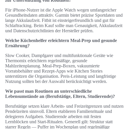
zur Unterstützung von Routinen?
Für iPhone‑Nutzer ist die Apple Watch wegen umfangreicher
Gesundheitsdaten attraktiv. Garmin bietet präzise Sportdaten und
lange Akkulaufzeit. Fitbit ist einsteigerfreundlich und gut für
Schlaftracking. Beim Kauf sollte man Genauigkeit, Akkulaufzeit
und Datenschutzrichtlinien der Hersteller prüfen.
Welche Küchenhelfer erleichtern Meal‑Prep und gesunde
Ernährung?
Slow Cooker, Dampfgarer und multifunktionale Geräte wie
Thermomix erleichtern regelmäßige, gesunde
Mahlzeitenplanung. Meal‑Prep‑Boxen, vakuumierte
Vorratsbehälter und Rezept‑Apps wie Kitchen Stories
unterstützen die Organisation. Preis‑Leistung und langfristige
Nutzung sollten bei der Auswahl berücksichtigt werden.
Wie passt man Routinen an unterschiedliche
Lebensumstände an (Berufstätige, Eltern, Studierende)?
Berufstätige setzen klare Arbeits‑ und Freizeitgrenzen und nutzen
Pendelzeiten sinnvoll. Eltern etablieren Familienrituale und
delegieren Aufgaben. Studierende arbeiten mit festen
Lernblöcken und Start‑Ritualen. Generell gilt: Struktur statt
starrer Regeln — Puffer im Wochenplan und regelmäßige