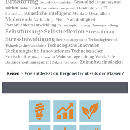
Ernährung
Gesundheit
Immunsystem
Gesunde Gewohnheiten
stärken
IT-
Industrie 4.0
IT-Infrastruktur
Innovationsmanagement
Künstliche Intelligenz
Sicherheit
Mentale Gesundheit
Modetrends
Nachhaltigkeit
Nachhaltige Mode
Persönlichkeitsentwicklung
Prozessoptimierung
Raumgestaltung
Selbstreflexion
Selbstfürsorge
Stressabbau
Stressbewältigung
Stressmanagement
Technologietrends
Technologische Innovation
Technologische Fortschritte
Technologische Innovationen
Technologischer
Fortschritt
Wohnraumgestaltung
Work-Life-
Wettbewerbsvorteil
Zukunftstechnologien
Balance
Zeitmanagement
Zukunft der Arbeit
Reisen
>
Wie entdeckst du Bergdoerfer abseits der Massen?