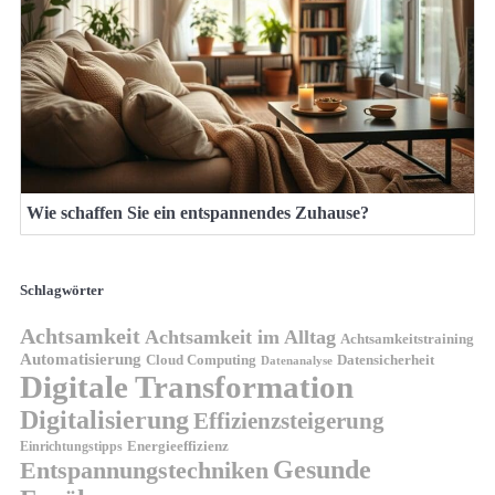
Wie schaffen Sie ein entspannendes Zuhause?
Schlagwörter
Achtsamkeit
Achtsamkeit im Alltag
Achtsamkeitstraining
Automatisierung
Cloud Computing
Datensicherheit
Datenanalyse
Digitale Transformation
Digitalisierung
Effizienzsteigerung
Energieeffizienz
Einrichtungstipps
Gesunde
Entspannungstechniken