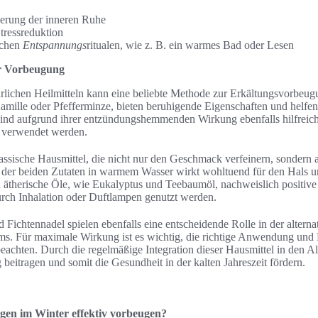
derung der inneren Ruhe
ressreduktion
ichen
Entspannungs
ritualen, wie z. B. ein warmes Bad oder Lesen
ur Vorbeugung
ichen Heilmitteln kann eine beliebte Methode zur Erkältungsvorbeugun
amille oder Pfefferminze, bieten beruhigende Eigenschaften und helf
 sind aufgrund ihrer entzündungshemmenden Wirkung ebenfalls hilfreic
e verwendet werden.
assische Hausmittel, die nicht nur den Geschmack verfeinern, sondern
der beiden Zutaten in warmem Wasser wirkt wohltuend für den Hals un
therische Öle, wie Eukalyptus und Teebaumöl, nachweislich positive 
ch Inhalation oder Duftlampen genutzt werden.
 Fichtennadel spielen ebenfalls eine entscheidende Rolle in der altern
s. Für maximale Wirkung ist es wichtig, die richtige Anwendung und 
beachten. Durch die regelmäßige Integration dieser Hausmittel in den Al
beitragen und somit die Gesundheit in der kalten Jahreszeit fördern.
en im Winter effektiv vorbeugen?