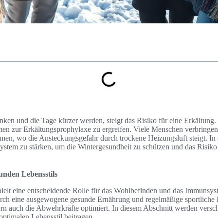
ken und die Tage kürzer werden, steigt das Risiko für eine Erkältung. 
en zur Erkältungsprophylaxe zu ergreifen. Viele Menschen verbringen 
men, wo die Ansteckungsgefahr durch trockene Heizungsluft steigt. In d
stem zu stärken, um die Wintergesundheit zu schützen und das Risiko 
unden Lebensstils
pielt eine entscheidende Rolle für das Wohlbefinden und das Immunsys
rch eine ausgewogene gesunde Ernährung und regelmäßige sportliche B
ern auch die Abwehrkräfte optimiert. In diesem Abschnitt werden vers
 optimalen Lebensstil beitragen.