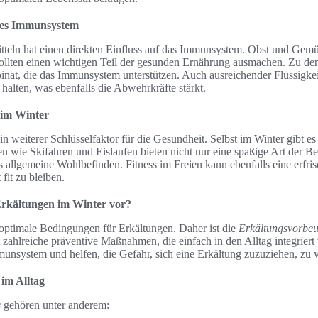
kes Immunsystem
teln hat einen direkten Einfluss auf das Immunsystem. Obst und Gemüs
sollten einen wichtigen Teil der gesunden Ernährung ausmachen. Zu de
nat, die das Immunsystem unterstützen. Auch ausreichender Flüssigke
 halten, was ebenfalls die Abwehrkräfte stärkt.
im Winter
ein weiterer Schlüsselfaktor für die Gesundheit. Selbst im Winter gibt es
äten wie Skifahren und Eislaufen bieten nicht nur eine spaßige Art der 
 allgemeine Wohlbefinden. Fitness im Freien kann ebenfalls eine erfris
 fit zu bleiben.
rkältungen im Winter vor?
t optimale Bedingungen für Erkältungen. Daher ist die
Erkältungsvorbe
t zahlreiche präventive Maßnahmen, die einfach in den Alltag integrier
munsystem und helfen, die Gefahr, sich eine Erkältung zuzuziehen, zu v
im Alltag
s
gehören unter anderem: