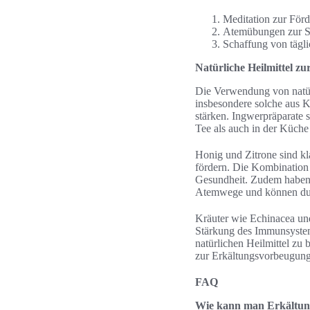
Meditation zur För
Atemübungen zur St
Schaffung von tägl
Natürliche Heilmittel z
Die Verwendung von natürl
insbesondere solche aus K
stärken. Ingwerpräparate
Tee als auch in der Küch
Honig und Zitrone sind kl
fördern. Die Kombination 
Gesundheit. Zudem haben ä
Atemwege und können dur
Kräuter wie Echinacea und
Stärkung des Immunsystem
natürlichen Heilmittel zu 
zur Erkältungsvorbeugung 
FAQ
Wie kann man Erkältung