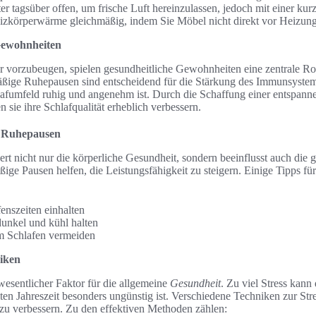
er tagsüber offen, um frische Luft hereinzulassen, jedoch mit einer kur
eizkörperwärme gleichmäßig, indem Sie Möbel nicht direkt vor Heizung
Gewohnheiten
vorzubeugen, spielen gesundheitliche Gewohnheiten eine zentrale Rol
ßige Ruhepausen sind entscheidend für die Stärkung des Immunsystem
hlafumfeld ruhig und angenehm ist. Durch die Schaffung einer entspan
sie ihre Schlafqualität erheblich verbessern.
d Ruhepausen
rt nicht nur die körperliche Gesundheit, sondern beeinflusst auch die g
ige Pausen helfen, die Leistungsfähigkeit zu steigern. Einige Tipps für
enszeiten einhalten
unkel und kühl halten
m Schlafen vermeiden
niken
wesentlicher Faktor für die allgemeine
Gesundheit
. Zu viel Stress kan
ten Jahreszeit besonders ungünstig ist. Verschiedene Techniken zur St
zu verbessern. Zu den effektiven Methoden zählen: