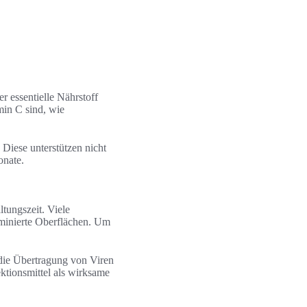
r essentielle Nährstoff
min C sind, wie
 Diese unterstützen nicht
onate.
tungszeit. Viele
aminierte Oberflächen. Um
die Übertragung von Viren
ektionsmittel als wirksame