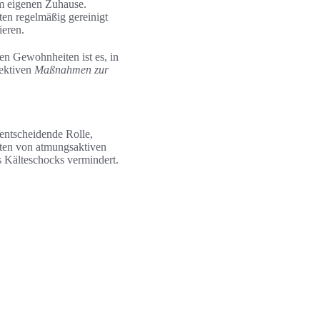
m eigenen Zuhause.
ten regelmäßig gereinigt
ieren.
ten Gewohnheiten ist es, in
fektiven
Maßnahmen zur
 entscheidende Rolle,
hten von atmungsaktiven
s Kälteschocks vermindert.