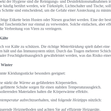
spekt der Hygiene sind die Reinigungs- und Desinfektionsmaßnahmen i
e häufig berührt werden, wie Türknöpfe, Lichtschalter und Tische, soll
 Schritte sind entscheidend, um die Gefahr einer Ansteckung zu minim
richtige Etikette beim Husten oder Niesen geachtet werden. Eine der bes
nd Taschentücher nur einmal zu verwenden. Solche einfachen, aber ef
die Verbreitung von Viren zu verringern.
Kälte
sich vor Kälte zu schützen. Die richtige
Winterkleidung
spielt dabei eine
m hält und das Immunsystem stützt. Durch das Tragen mehrerer Schic
maler Feuchtigkeitsausgleich gewährleistet werden, was das Risiko eine
m Winter
mmte Kleidungsstücke besonders geeignet:
 stärkt die
Wärme
an gefährdeten Körperstellen.
fütterte Schuhe sorgen für einen stabilen Temperaturausgleich.
olierenden Materialien halten die Körperwärme effektiv.
temperatur
aufrechtzuerhalten, sind folgende
Heiztipps
nützlich:
parende Heizmethoden und achten Sie auf effiziente Heizgeräte.