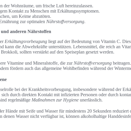
n der Wohnräume, um frische Luft hereinzulassen.
gem Kontakt zu Menschen mit Erkältungssymptomen.
chen, um Keime abzutöten.
Ernährung zur optimalen
Nährstoffversorgung
.
C und anderen Nährstoffen
der
Erkältungsvorbeugung
liegt auf der Bedeutung von Vitamin C. Diese
d kann die Abwehrkräfte unterstützen. Lebensmittel, die reich an Vita
 Brokkoli, sollten verstärkt auf den Speiseplan gesetzt werden.
dere Vitamine und Mineralstoffe, die zur
Nährstoffversorgung
beitragen.
dern fördern auch das allgemeine Wohlbefinden während der Winterm
iene
sselrolle bei der Krankheitsvorbeugung, insbesondere während der Erkäl
n sich durch direkten Kontakt mit infizierten Personen oder durch kont
 sind regelmäßige
Maßnahmen zur Hygiene
unerlässlich.
er Hände mit Seife und Wasser für mindestens 20 Sekunden reduziert 
 in denen Wasser nicht verfügbar ist, können alkoholhaltige Handdesinf