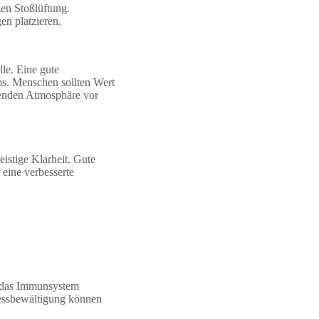
zen Stoßlüftung.
en platzieren.
le. Eine gute
s. Menschen sollten Wert
nenden Atmosphäre vor
eistige Klarheit. Gute
 eine verbesserte
n das Immunsystem
ressbewältigung können