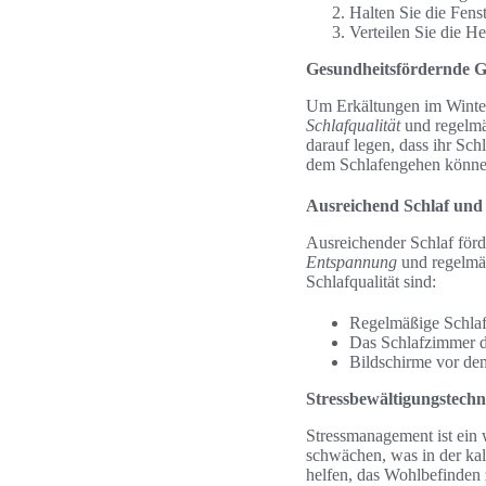
Halten Sie die Fenst
Verteilen Sie die H
Gesundheitsfördernde 
Um Erkältungen im Winter 
Schlafqualität
und regelmä
darauf legen, dass ihr Sc
dem Schlafengehen können 
Ausreichend Schlaf un
Ausreichender Schlaf förde
Entspannung
und regelmäß
Schlafqualität sind:
Regelmäßige Schlaf
Das Schlafzimmer d
Bildschirme vor de
Stressbewältigungstech
Stressmanagement ist ein 
schwächen, was in der kal
helfen, das Wohlbefinden 