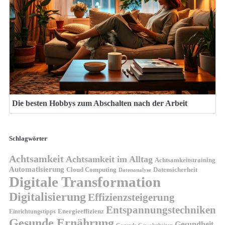
Die besten Hobbys zum Abschalten nach der Arbeit
Schlagwörter
Achtsamkeit
Achtsamkeit im Alltag
Achtsamkeitstraining
Automatisierung
Cloud Computing
Datensicherheit
Datenanalyse
Digitale Transformation
Digitalisierung
Effizienzsteigerung
Entspannungstechniken
Energieeffizienz
Einrichtungstipps
Gesunde Ernährung
Gesundheit