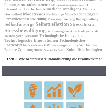
Gesunde Gewohnheiten
Immunsystem stärken
Industrie 4.0
IT-
Innovationsmanagement
Künstliche Intelligenz
IT-Sicherheit
Mentale
Infrastruktur
Modetrends
Nachhaltigkeit
Gesundheit
Nachhaltige Mode
Persönlichkeitsentwicklung
Prozessoptimierung
Raumgestaltung
Selbstreflexion
Selbstfürsorge
Stressabbau
Stressbewältigung
Stressmanagement
Technologietrends
Technologische Innovation
Technologische Fortschritte
Technologische Innovationen
Technologischer
Fortschritt
Wohnraumgestaltung
Work-Life-
Wettbewerbsvorteil
Zukunftstechnologien
Balance
Zeitmanagement
Zukunft der Arbeit
Tech
>
Wie beeinflusst Automatisierung die Produktivität?