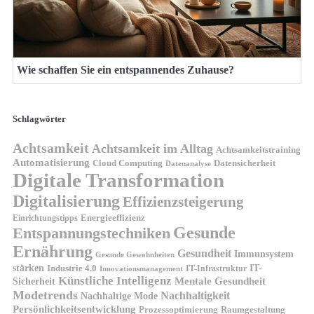
Wie schaffen Sie ein entspannendes Zuhause?
Schlagwörter
Achtsamkeit
Achtsamkeit im Alltag
Achtsamkeitstraining
Automatisierung
Cloud Computing
Datensicherheit
Datenanalyse
Digitale Transformation
Digitalisierung
Effizienzsteigerung
Energieeffizienz
Einrichtungstipps
Gesunde
Entspannungstechniken
Ernährung
Gesundheit
Immunsystem
Gesunde Gewohnheiten
stärken
IT-
Industrie 4.0
IT-Infrastruktur
Innovationsmanagement
Künstliche Intelligenz
Sicherheit
Mentale Gesundheit
Modetrends
Nachhaltigkeit
Nachhaltige Mode
Persönlichkeitsentwicklung
Prozessoptimierung
Raumgestaltung