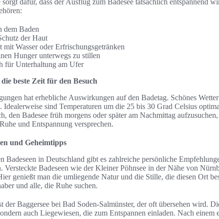
 sorgt dafür, dass der Ausflug zum Badesee tatsächlich entspannend wi
ehören:
ch dem Baden
chutz der Haut
lt mit Wasser oder Erfrischungsgetränken
nen Hunger unterwegs zu stillen
h für Unterhaltung am Ufer
ie beste Zeit für den Besuch
gungen hat erhebliche Auswirkungen auf den Badetag. Schönes Wetter 
. Idealerweise sind Temperaturen um die 25 bis 30 Grad Celsius optima
ch, den Badesee früh morgens oder später am Nachmittag aufzusuchen, 
ie Ruhe und Entspannung versprechen.
gen und Geheimtipps
n Badeseen in Deutschland gibt es zahlreiche persönliche Empfehlungen
n. Versteckte Badeseen wie der Kleiner Pöhnsee in der Nähe von Nürnb
Hier genießt man die umliegende Natur und die Stille, die diesen Ort b
haber und alle, die Ruhe suchen.
st der Baggersee bei Bad Soden-Salmünster, der oft übersehen wird. Die
, sondern auch Liegewiesen, die zum Entspannen einladen. Nach einem 