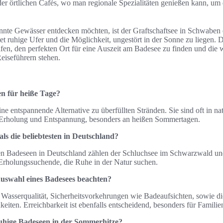
der örtlichen Cafés, wo man regionale Spezialitäten genießen kann, um
annte Gewässer entdecken möchten, ist der Graftschaftsee in Schwaben
et ruhige Ufer und die Möglichkeit, ungestört in der Sonne zu liegen. 
n, den perfekten Ort für eine Auszeit am Badesee zu finden und die w
Reiseführern stehen.
n für heiße Tage?
ne entspannende Alternative zu überfüllten Stränden. Sie sind oft in
 Erholung und Entspannung, besonders an heißen Sommertagen.
ls die beliebtesten in Deutschland?
en Badeseen in Deutschland zählen der Schluchsee im Schwarzwald und
 Erholungssuchende, die Ruhe in der Natur suchen.
Auswahl eines Badesees beachten?
 Wasserqualität, Sicherheitsvorkehrungen wie Badeaufsichten, sowie die
eiten. Erreichbarkeit ist ebenfalls entscheidend, besonders für Familie
ruhige Badeseen in der Sommerhitze?