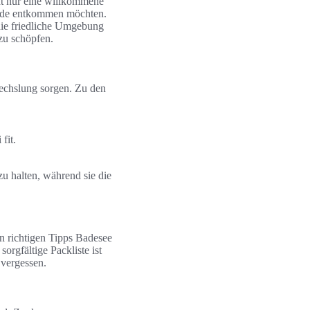
ht nur eine willkommene
ände entkommen möchten.
die friedliche Umgebung
 zu schöpfen.
echslung sorgen. Zu den
fit.
zu halten, während sie die
en richtigen Tipps Badesee
rgfältige Packliste ist
 vergessen.