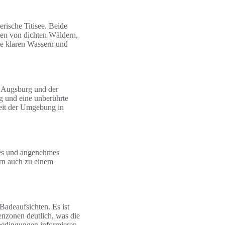
rische Titisee. Beide
ben von dichten Wäldern,
ne klaren Wassern und
n Augsburg und der
g und eine unberührte
heit der Umgebung in
res und angenehmes
ern auch zu einem
Badeaufsichten. Es ist
nzonen deutlich, was die
ebedingungen informieren,