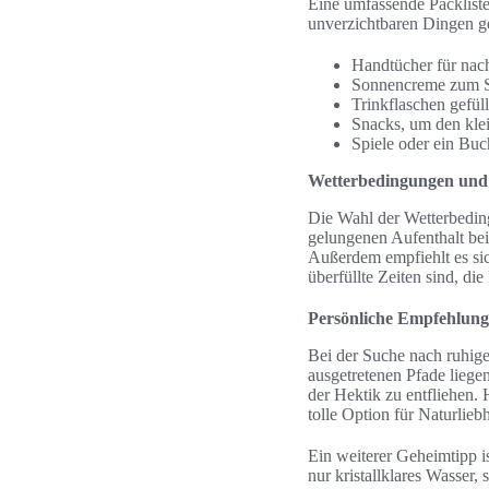
Eine umfassende Packliste
unverzichtbaren Dingen g
Handtücher für na
Sonnencreme zum S
Trinkflaschen gefül
Snacks, um den klei
Spiele oder ein Buc
Wetterbedingungen und d
Die Wahl der Wetterbedin
gelungenen Aufenthalt bei
Außerdem empfiehlt es si
überfüllte Zeiten sind, d
Persönliche Empfehlun
Bei der Suche nach ruhige
ausgetretenen Pfade liege
der Hektik zu entfliehen. 
tolle Option für Naturlieb
Ein weiterer Geheimtipp i
nur kristallklares Wasser