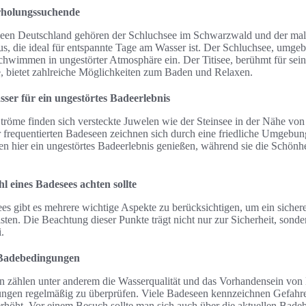
rholungssuchende
seen Deutschland gehören der Schluchsee im Schwarzwald und der male
us, die ideal für entspannte Tage am Wasser ist. Der Schluchsee, umge
hwimmen in ungestörter Atmosphäre ein. Der Titisee, berühmt für sei
 bietet zahlreiche Möglichkeiten zum Baden und Relaxen.
er für ein ungestörtes Badeerlebnis
 Ströme finden sich versteckte Juwelen wie der Steinsee in der Nähe vo
 frequentierten Badeseen zeichnen sich durch eine friedliche Umgebun
n hier ein ungestörtes Badeerlebnis genießen, während sie die Schön
 eines Badesees achten sollte
es gibt es mehrere wichtige Aspekte zu berücksichtigen, um ein siche
sten. Die Beachtung dieser Punkte trägt nicht nur zur Sicherheit, sond
.
 Badebedingungen
n zählen unter anderem die Wasserqualität und das Vorhandensein von 
ungen regelmäßig zu überprüfen. Viele Badeseen kennzeichnen Gefahre
erhöht. Vor einem Besuch sollte man sich auch über die aktuellen Bad