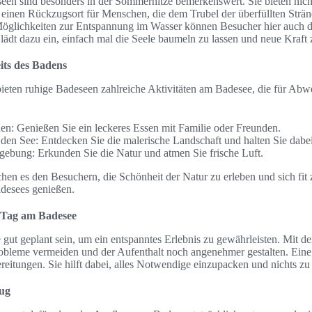
seen sind besonders in der Sommerhitze bemerkenswert. Sie bieten nic
einen Rückzugsort für Menschen, die dem Trubel der überfüllten Str
Möglichkeiten zur Entspannung im Wasser können Besucher hier auch 
 lädt dazu ein, einfach mal die Seele baumeln zu lassen und neue Kraft
eits des Badens
en ruhige Badeseen zahlreiche Aktivitäten am Badesee, die für Abw
n: Genießen Sie ein leckeres Essen mit Familie oder Freunden.
en See: Entdecken Sie die malerische Landschaft und halten Sie dabei 
ebung: Erkunden Sie die Natur und atmen Sie frische Luft.
hen es den Besuchern, die Schönheit der Natur zu erleben und sich fit 
desees genießen.
n Tag am Badesee
 gut geplant sein, um ein entspanntes Erlebnis zu gewährleisten. Mit d
robleme vermeiden und der Aufenthalt noch angenehmer gestalten. Eine so
reitungen. Sie hilft dabei, alles Notwendige einzupacken und nichts zu
lug