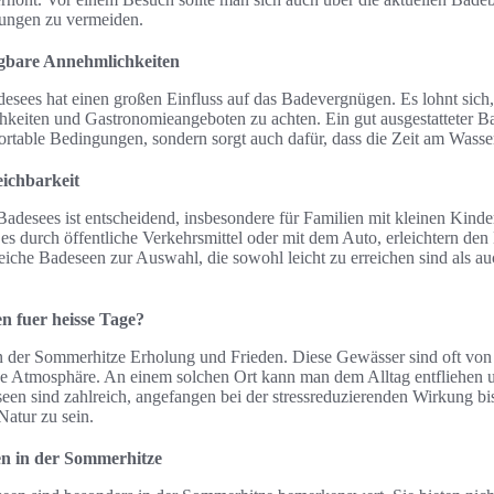
ungen zu vermeiden.
ügbare Annehmlichkeiten
adesees hat einen großen Einfluss auf das Badevergnügen. Es lohnt sich,
eiten und Gastronomieangeboten zu achten. Ein gut ausgestatteter Ba
ortable Bedingungen, sondern sorgt auch dafür, dass die Zeit am Was
ichbarkeit
Badesees ist entscheidend, insbesondere für Familien mit kleinen Kinde
es durch öffentliche Verkehrsmittel oder mit dem Auto, erleichtern den
eiche Badeseen zur Auswahl, die sowohl leicht zu erreichen sind als au
n fuer heisse Tage?
n der Sommerhitze Erholung und Frieden. Diese Gewässer sind oft vo
de Atmosphäre. An einem solchen Ort kann man dem Alltag entfliehen 
seen sind zahlreich, angefangen bei der stressreduzierenden Wirkung bi
Natur zu sein.
en in der Sommerhitze