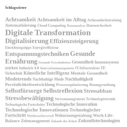
Schlagwörter
Achtsamkeit
Achtsamkeit im Alltag
Achtsamkeitstraining
Automatisierung
Cloud Computing
Datensicherheit
Datenanalyse
Digitale Transformation
Digitalisierung
Effizienzsteigerung
Energieeffizienz
Einrichtungstipps
Gesunde
Entspannungstechniken
Ernährung
Gesundheit
Immunsystem
Gesunde Gewohnheiten
stärken
IT-
Industrie 4.0
IT-Infrastruktur
Innovationsmanagement
Künstliche Intelligenz
Sicherheit
Mentale Gesundheit
Modetrends
Nachhaltigkeit
Nachhaltige Mode
Persönlichkeitsentwicklung
Prozessoptimierung
Raumgestaltung
Selbstreflexion
Selbstfürsorge
Stressabbau
Stressbewältigung
Stressmanagement
Technologietrends
Technologische Innovation
Technologische Fortschritte
Technologische Innovationen
Technologischer
Fortschritt
Wohnraumgestaltung
Work-Life-
Wettbewerbsvorteil
Zukunftstechnologien
Balance
Zeitmanagement
Zukunft der Arbeit