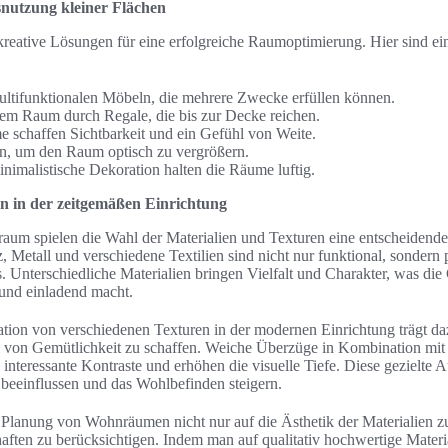
nutzung kleiner Flächen
kreative Lösungen für eine erfolgreiche Raumoptimierung. Hier sind ei
tifunktionalen Möbeln, die mehrere Zwecke erfüllen können.
lem Raum durch Regale, die bis zur Decke reichen.
 schaffen Sichtbarkeit und ein Gefühl von Weite.
ln, um den Raum optisch zu vergrößern.
nimalistische Dekoration halten die Räume luftig.
n in der zeitgemäßen Einrichtung
um spielen die Wahl der Materialien und Texturen eine entscheidende
 Metall und verschiedene Textilien sind nicht nur funktional, sondern 
Unterschiedliche Materialien bringen Vielfalt und Charakter, was die
und einladend macht.
ion von verschiedenen Texturen in der modernen Einrichtung trägt daz
l von Gemütlichkeit zu schaffen. Weiche Überzüge in Kombination mit
 interessante Kontraste und erhöhen die visuelle Tiefe. Diese gezielte
eeinflussen und das Wohlbefinden steigern.
er Planung von Wohnräumen nicht nur auf die Ästhetik der Materialien z
ften zu berücksichtigen. Indem man auf qualitativ hochwertige Materiali