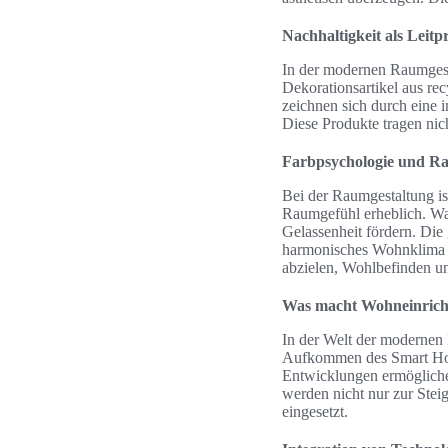
Nachhaltigkeit als Leitp
In der modernen Raumgesta
Dekorationsartikel aus re
zeichnen sich durch eine
Diese Produkte tragen nic
Farbpsychologie und R
Bei der Raumgestaltung is
Raumgefühl erheblich. Wa
Gelassenheit fördern. Di
harmonisches Wohnklima z
abzielen, Wohlbefinden un
Was macht Wohn­einrich
In der Welt der modernen 
Aufkommen des Smart Hom
Entwicklungen ermöglichen
werden nicht nur zur Stei
eingesetzt.