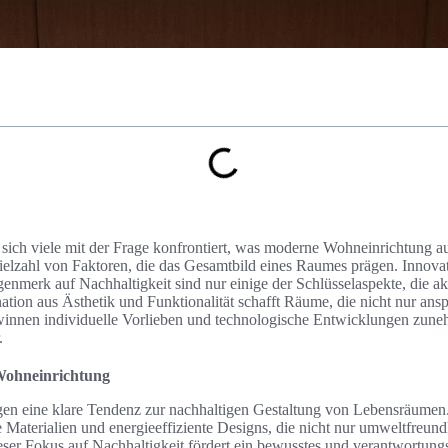
n sich viele mit der Frage konfrontiert, was moderne Wohn­einrichtung 
ielzahl von Faktoren, die das Gesamtbild eines Raumes prägen. Innovat
enmerk auf Nachhaltigkeit sind nur einige der Schlüsselaspekte, die a
ion aus Ästhetik und Funktionalität schafft Räume, die nicht nur ans
winnen individuelle Vorlieben und technologische Entwicklungen zun
.
Wohn­einrichtung
en eine klare Tendenz zur nachhaltigen Gestaltung von Lebensräum
 Materialien und energieeffiziente Designs, die nicht nur umweltfreund
eser Fokus auf Nachhaltigkeit fördert ein bewusstes und verantwortun