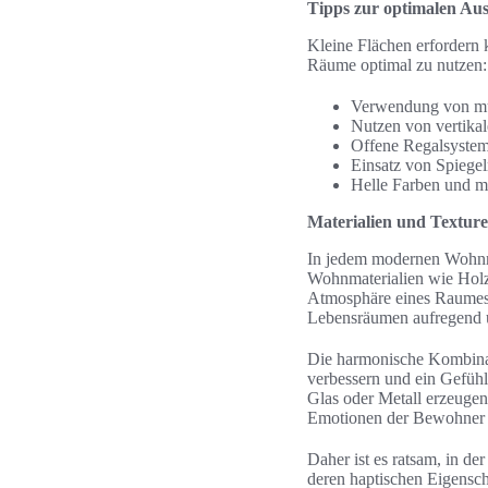
Tipps zur optimalen Aus
Kleine Flächen erfordern 
Räume optimal zu nutzen:
Verwendung von mul
Nutzen von vertika
Offene Regalsysteme
Einsatz von Spiege
Helle Farben und mi
Materialien und Texture
In jedem modernen Wohnra
Wohnmaterialien wie Holz,
Atmosphäre eines Raumes. 
Lebensräumen aufregend 
Die harmonische Kombinat
verbessern und ein Gefüh
Glas oder Metall erzeugen
Emotionen der Bewohner b
Daher ist es ratsam, in d
deren haptischen Eigenscha