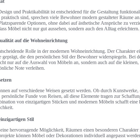
tät
ign und Praktikabilität ist entscheidend für die Gestaltung funktional
g praktisch sind, sprechen viele Bewohner modern gestalteter Räume a
latzsparende Optionen, ohne dabei auf ästhetische Ansprüche zu verzic
ass Möbel nicht nur gut aussehen, sondern auch den Alltag erleichtern.
ualität auf die Wohn­einrichtung
e entscheidende Rolle in der modernen Wohn­einrichtung. Der Charakter 
e geprägt, die den persönlichen Stil der Bewohner widerspiegeln. Bei 
t nur auf die Auswahl von Möbeln an, sondern auch auf die kleinen, 
nliche Note verleihen.
setzen
können auf verschiedene Weisen gesetzt werden. Ob durch Kunstwerke, 
h persönliche Funde von Reisen, all diese Elemente tragen zur Schaffung
bination von einzigartigen Stücken und modernen Möbeln schafft eine
chkeit.
inzigartigen Stil
eine hervorragende Möglichkeit, Räumen einen besonderen Charakter 
sprojekte können Möbel oder Dekorationen individuell angepasst werden