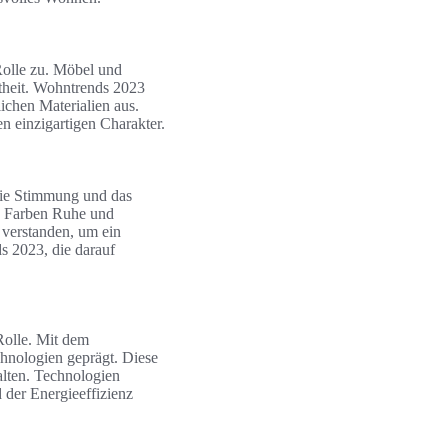
Rolle zu. Möbel und
btheit. Wohntrends 2023
chen Materialien aus.
 einzigartigen Charakter.
 die Stimmung und das
e Farben Ruhe und
 verstanden, um ein
s 2023, die darauf
Rolle. Mit dem
nologien geprägt. Diese
alten. Technologien
 der Energieeffizienz