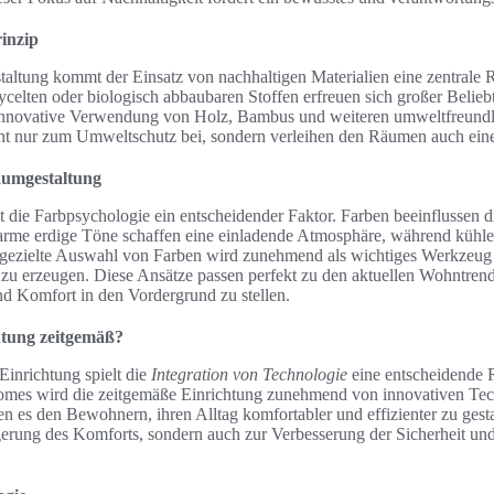
rinzip
ltung kommt der Einsatz von nachhaltigen Materialien eine zentrale 
cycelten oder biologisch abbaubaren Stoffen erfreuen sich großer Belie
 innovative Verwendung von Holz, Bambus und weiteren umweltfreundli
ht nur zum Umweltschutz bei, sondern verleihen den Räumen auch einen
aumgestaltung
t die Farbpsychologie ein entscheidender Faktor. Farben beeinflussen
rme erdige Töne schaffen eine einladende Atmosphäre, während kühl
e gezielte Auswahl von Farben wird zunehmend als wichtiges Werkzeug
u erzeugen. Diese Ansätze passen perfekt zu den aktuellen Wohntrend
d Komfort in den Vordergrund zu stellen.
tung zeitgemäß?
Einrichtung spielt die
Integration von Technologie
eine entscheidende 
es wird die zeitgemäße Einrichtung zunehmend von innovativen Tech
 es den Bewohnern, ihren Alltag komfortabler und effizienter zu gest
gerung des Komforts, sondern auch zur Verbesserung der Sicherheit und