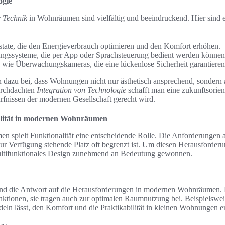
ogie
 Technik
in Wohnräumen sind vielfältig und beeindruckend. Hier sind 
state, die den Energieverbrauch optimieren und den Komfort erhöhen.
ungssysteme, die per App oder Sprachsteuerung bedient werden können
 wie Überwachungskameras, die eine lückenlose Sicherheit garantieren
 dazu bei, dass Wohnungen nicht nur ästhetisch ansprechend, sondern 
durchdachten
Integration von Technologie
schafft man eine zukunftsorien
rfnissen der modernen Gesellschaft gerecht wird.
alität in modernen Wohnräumen
n spielt Funktionalität eine entscheidende Rolle. Die Anforderungen
zur Verfügung stehende Platz oft begrenzt ist. Um diesen Herausforde
ultifunktionales Design zunehmend an Bedeutung gewonnen.
ind die Antwort auf die Herausforderungen in modernen Wohnräumen. 
nktionen, sie tragen auch zur optimalen Raumnutzung bei. Beispielsweis
deln lässt, den Komfort und die Praktikabilität in kleinen Wohnungen er