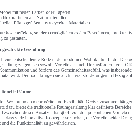
 Möbel mit neuen Farben oder Tapeten
ddekorationen aus Naturmaterialien
duellen Pflanzgefäßen aus recycelten Materialien
 nur kosteneffektiv, sondern ermöglichen es den Bewohnern, ihre kreati
 zu gestalten.
geschickte Gestaltung
lt eine entscheidende Rolle in der modernen Wohnkultur. In der Disk
gestaltung zeigen sich sowohl Vorteile als auch Herausforderungen. 
 Kommunikation und fördern das Gemeinschaftsgefühl, was insbesonder
ätzt wird. Dennoch bringen sie auch Herausforderungen in Bezug auf
itionelle Räume
 den Wohnräumen mehr Weite und Flexibilität. Große, zusammenhänge
z dazu bietet die traditionelle Raumgestaltung klar definierte Bereiche
l zwischen diesen Ansätzen hängt oft von den persönlichen Vorlieben
ist, dass viele innovative Konzepte versuchen, die Vorteile beider Des
nd die Funktionalität zu gewährleisten.