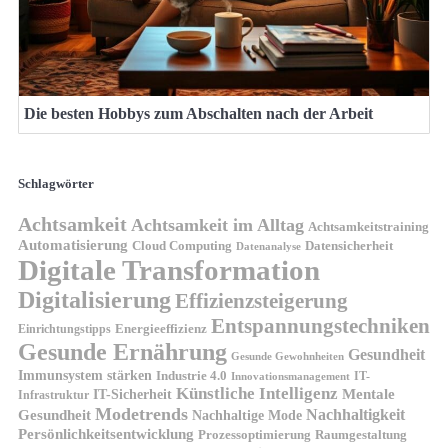
Die besten Hobbys zum Abschalten nach der Arbeit
Schlagwörter
Achtsamkeit
Achtsamkeit im Alltag
Achtsamkeitstraining
Automatisierung
Cloud Computing
Datensicherheit
Datenanalyse
Digitale Transformation
Digitalisierung
Effizienzsteigerung
Entspannungstechniken
Energieeffizienz
Einrichtungstipps
Gesunde Ernährung
Gesundheit
Gesunde Gewohnheiten
Immunsystem stärken
Industrie 4.0
IT-
Innovationsmanagement
Künstliche Intelligenz
IT-Sicherheit
Mentale
Infrastruktur
Modetrends
Nachhaltigkeit
Gesundheit
Nachhaltige Mode
Persönlichkeitsentwicklung
Prozessoptimierung
Raumgestaltung