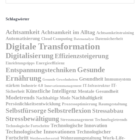
Schlagwörter
Achtsamkeit
Achtsamkeit im Alltag
Achtsamkeitstraining
Automatisierung
Cloud Computing
Datensicherheit
Datenanalyse
Digitale Transformation
Digitalisierung
Effizienzsteigerung
Energieeffizienz
Einrichtungstipps
Gesunde
Entspannungstechniken
Ernährung
Gesundheit
Immunsystem
Gesunde Gewohnheiten
stärken
IT-
Industrie 4.0
IT-Infrastruktur
Innovationsmanagement
Künstliche Intelligenz
Sicherheit
Mentale Gesundheit
Modetrends
Nachhaltigkeit
Nachhaltige Mode
Persönlichkeitsentwicklung
Prozessoptimierung
Raumgestaltung
Selbstreflexion
Selbstfürsorge
Stressabbau
Stressbewältigung
Stressmanagement
Technologietrends
Technologische Innovation
Technologische Fortschritte
Technologische Innovationen
Technologischer
Fortschritt
Wohnraumgestaltung
Work-Life-
Wettbewerbsvorteil