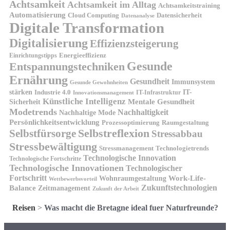
Achtsamkeit
Achtsamkeit im Alltag
Achtsamkeitstraining
Automatisierung
Cloud Computing
Datensicherheit
Datenanalyse
Digitale Transformation
Digitalisierung
Effizienzsteigerung
Energieeffizienz
Einrichtungstipps
Gesunde
Entspannungstechniken
Ernährung
Gesundheit
Immunsystem
Gesunde Gewohnheiten
stärken
IT-
Industrie 4.0
IT-Infrastruktur
Innovationsmanagement
Künstliche Intelligenz
Sicherheit
Mentale Gesundheit
Modetrends
Nachhaltigkeit
Nachhaltige Mode
Persönlichkeitsentwicklung
Prozessoptimierung
Raumgestaltung
Selbstreflexion
Selbstfürsorge
Stressabbau
Stressbewältigung
Stressmanagement
Technologietrends
Technologische Innovation
Technologische Fortschritte
Technologische Innovationen
Technologischer
Fortschritt
Wohnraumgestaltung
Work-Life-
Wettbewerbsvorteil
Zukunftstechnologien
Balance
Zeitmanagement
Zukunft der Arbeit
Reisen
>
Was macht die Bretagne ideal fuer Naturfreunde?