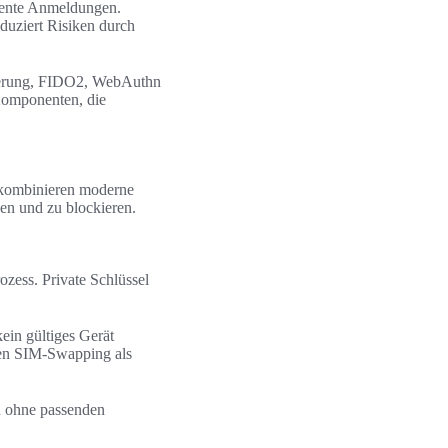
tente Anmeldungen.
duziert Risiken durch
izierung, FIDO2, WebAuthn
 Komponenten, die
e kombinieren moderne
en und zu blockieren.
zess. Private Schlüssel
in gültiges Gerät
en SIM-Swapping als
en ohne passenden