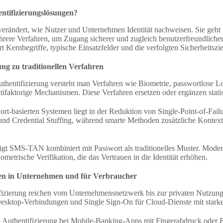
entifizierungslösungen?
verändert, wie Nutzer und Unternehmen Identität nachweisen. Sie geht
rere Verfahren, um Zugang sicherer und zugleich benutzerfreundlicher 
t Kernbegriffe, typische Einsatzfelder und die verfolgten Sicherheitszie
ng zu traditionellen Verfahren
uthentifizierung versteht man Verfahren wie Biometrie, passwortlose Lo
tifaktorige Mechanismen. Diese Verfahren ersetzen oder ergänzen stat
rt-basierten Systemen liegt in der Reduktion von Single-Point-of-Fail
g und Credential Stuffing, während smarte Methoden zusätzliche Kontex
eigt SMS-TAN kombiniert mit Passwort als traditionelles Muster. Moder
trische Verifikation, die das Vertrauen in die Identität erhöhen.
ien in Unternehmen und für Verbraucher
ifizierung reichen vom Unternehmensnetzwerk bis zur privaten Nutzun
ktop-Verbindungen und Single Sign-On für Cloud-Dienste mit starke
te Authentifizierung bei Mobile-Banking-Apps mit Fingerabdruck oder 