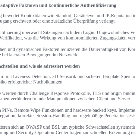
daptive Faktoren und kontinuierliche Authentifizierung
g bewertet Kontextdaten wie Standort, Gerätelevel und IP-Reputation in
Zugang erschwert oder eine zusätzliche Überprüfung verlangt.
entifizierung überwacht Sitzungen nach dem Login. Ungewöhnliches Ver
Verifikation, was die Wirkung von kompromittierten Zugangsdaten verr
chen und dynamischen Faktoren reduzieren die Dauerhaftigkeit von K
te bei lateralen Bewegungen im Netzwerk.
chstellen und wie sie adressiert werden
ird mit Liveness-Detection, 3D-Sensorik und sicherer Template-Speic
siko erfolgreicher Nachbildungen.
 werden durch Challenge-Response-Protokolle, TLS und origin-bindin
smen verhindern fremde Manipulationen zwischen Client und Server.
en PINs, Remote-Wipe-Funktionen und hardware-backed keys. Implement
egration, korrektes Session-Handling und regelmäßige Penetrationstest
ntieren sich an OWASP und BSI, um typische Schwachstellen systematis
ung und Security-Operation-Center tragen zur schnellen Erkennung ne