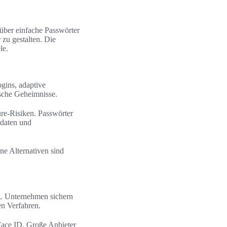
 über einfache Passwörter
zu gestalten. Die
le.
gins, adaptive
ische Geheimnisse.
ure-Risiken. Passwörter
tdaten und
ne Alternativen sind
g. Unternehmen sichern
n Verfahren.
Face ID. Große Anbieter