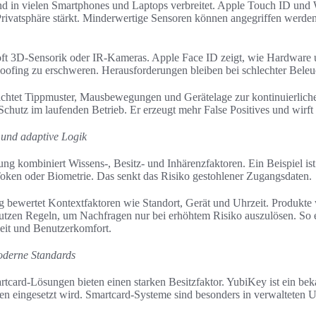
nd in vielen Smartphones und Laptops verbreitet. Apple Touch ID und
Privatsphäre stärkt. Minderwertige Sensoren können angegriffen werd
oft 3D-Sensorik oder IR-Kameras. Apple Face ID zeigt, wie Hardware
ofing zu erschweren. Herausforderungen bleiben bei schlechter Bele
chtet Tippmuster, Mausbewegungen und Gerätelage zur kontinuierliche
Schutz im laufenden Betrieb. Er erzeugt mehr False Positives und wirft
und adaptive Logik
rung kombiniert Wissens-, Besitz- und Inhärenzfaktoren. Ein Beispiel is
ken oder Biometrie. Das senkt das Risiko gestohlener Zugangsdaten.
g bewertet Kontextfaktoren wie Standort, Gerät und Uhrzeit. Produkte
utzen Regeln, um Nachfragen nur bei erhöhtem Risiko auszulösen. So e
eit und Benutzerkomfort.
oderne Standards
ard-Lösungen bieten einen starken Besitzfaktor. YubiKey ist ein beka
 eingesetzt wird. Smartcard-Systeme sind besonders in verwalteten U