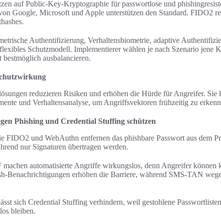
n auf Public-Key-Kryptographie für passwortlose und phishingresis
von Google, Microsoft und Apple unterstützen den Standard. FIDO2 re
thashes.
etrische Authentifizierung, Verhaltensbiometrie, adaptive Authentif
 flexibles Schutzmodell. Implementierer wählen je nach Szenario jene
t bestmöglich ausbalancieren.
Schutzwirkung
lösungen reduzieren Risiken und erhöhen die Hürde für Angreifer. Si
ente und Verhaltensanalyse, um Angriffsvektoren frühzeitig zu erkenn
en Phishing und Credential Stuffing schützen
ie FIDO2 und WebAuthn entfernen das phishbare Passwort aus dem Pro
ährend nur Signaturen übertragen werden.
achen automatisierte Angriffe wirkungslos, denn Angreifer können ke
sh-Benachrichtigungen erhöhen die Barriere, während SMS-TAN weg
st sich Credential Stuffing verhindern, weil gestohlene Passwortlist
los bleiben.