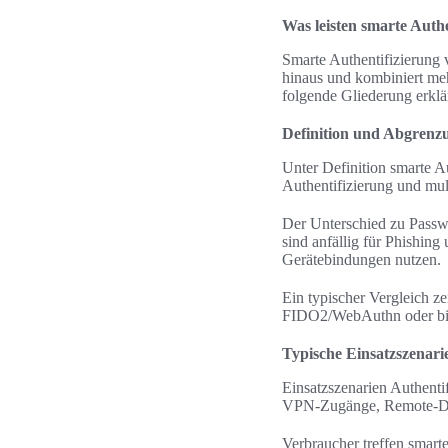
Was leisten smarte Auth
Smarte Authentifizierung 
hinaus und kombiniert meh
folgende Gliederung erklär
Definition und Abgrenzu
Unter Definition smarte A
Authentifizierung und mul
Der Unterschied zu Passwo
sind anfällig für Phishin
Gerätebindungen nutzen.
Ein typischer Vergleich z
FIDO2/WebAuthn oder biome
Typische Einsatzszenar
Einsatzszenarien Authent
VPN-Zugänge, Remote-Des
Verbraucher treffen smar