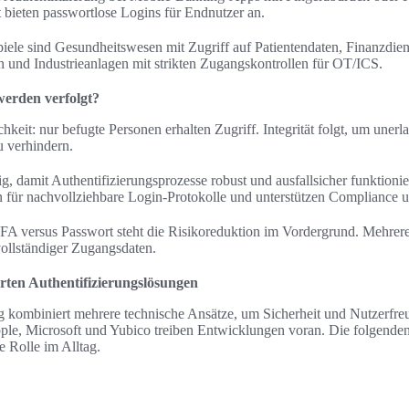
bieten passwortlose Logins für Endnutzer an.
iele sind Gesundheitswesen mit Zugriff auf Patientendaten, Finanzdienst
n und Industrieanlagen mit strikten Zugangskontrollen für OT/ICS.
werden verfolgt?
lichkeit: nur befugte Personen erhalten Zugriff. Integrität folgt, um un
u verhindern.
ig, damit Authentifizierungsprozesse robust und ausfallsicher funktionie
en für nachvollziehbare Login-Protokolle und unterstützen Compliance 
 versus Passwort steht die Risikoreduktion im Vordergrund. Mehrer
ollständiger Zugangsdaten.
rten Authentifizierungslösungen
 kombiniert mehrere technische Ansätze, um Sicherheit und Nutzerfreu
pple, Microsoft und Yubico treiben Entwicklungen voran. Die folgenden
e Rolle im Alltag.