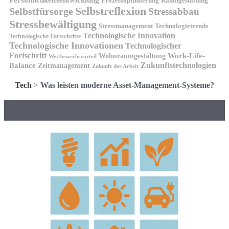
Prozessoptimierung
Raumgestaltung
Selbstreflexion
Selbstfürsorge
Stressabbau
Stressbewältigung
Stressmanagement
Technologietrends
Technologische Innovation
Technologische Fortschritte
Technologische Innovationen
Technologischer
Fortschritt
Wohnraumgestaltung
Work-Life-
Wettbewerbsvorteil
Zukunftstechnologien
Balance
Zeitmanagement
Zukunft der Arbeit
Tech
>
Was leisten moderne Asset-Management-Systeme?