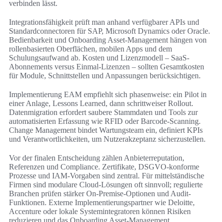
verbinden lässt.
Integrationsfähigkeit prüft man anhand verfügbarer APIs und
Standardconnectoren für SAP, Microsoft Dynamics oder Oracle.
Bedienbarkeit und Onboarding Asset-Management hängen von
rollenbasierten Oberflächen, mobilen Apps und dem
Schulungsaufwand ab. Kosten und Lizenzmodell – SaaS-
Abonnements versus Einmal-Lizenzen – sollten Gesamtkosten
für Module, Schnittstellen und Anpassungen berücksichtigen.
Implementierung EAM empfiehlt sich phasenweise: ein Pilot in
einer Anlage, Lessons Learned, dann schrittweiser Rollout.
Datenmigration erfordert saubere Stammdaten und Tools zur
automatisierten Erfassung wie RFID oder Barcode-Scanning.
Change Management bindet Wartungsteam ein, definiert KPIs
und Verantwortlichkeiten, um Nutzerakzeptanz sicherzustellen.
Vor der finalen Entscheidung zählen Anbieterreputation,
Referenzen und Compliance. Zertifikate, DSGVO-konforme
Prozesse und IAM-Vorgaben sind zentral. Für mittelständische
Firmen sind modulare Cloud-Lösungen oft sinnvoll; regulierte
Branchen prüfen stärker On-Premise-Optionen und Audit-
Funktionen. Externe Implementierungspartner wie Deloitte,
Accenture oder lokale Systemintegratoren können Risiken
reduzieren und das Onboarding Asset-Management