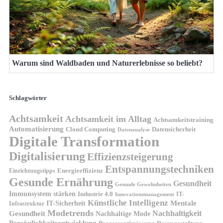
Warum sind Waldbaden und Naturerlebnisse so beliebt?
Schlagwörter
Achtsamkeit
Achtsamkeit im Alltag
Achtsamkeitstraining
Automatisierung
Cloud Computing
Datensicherheit
Datenanalyse
Digitale Transformation
Digitalisierung
Effizienzsteigerung
Entspannungstechniken
Energieeffizienz
Einrichtungstipps
Gesunde Ernährung
Gesundheit
Gesunde Gewohnheiten
Immunsystem stärken
Industrie 4.0
IT-
Innovationsmanagement
Künstliche Intelligenz
IT-Sicherheit
Mentale
Infrastruktur
Modetrends
Nachhaltigkeit
Gesundheit
Nachhaltige Mode
Persönlichkeitsentwicklung