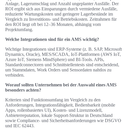
Anlage, Lagerumschlag und Anzahl ungeplanter Ausfälle. Der
ROI ergibt sich aus Einsparungen durch vermiedene Ausfälle,
reduzierte Wartungskosten und geringere Lagerbestände im
Vergleich zu Investitions- und Betriebskosten. Zeitrahmen für
den ROI liegt oft bei 12–36 Monaten, abhängig vom
Projektumfang.
Welche Integrationen sind für ein AMS wichtig?
Wichtige Integrationen sind ERP-Systeme (z. B. SAP, Microsoft
Dynamics, Oracle), MES/SCADA, IoT-Plattformen (AWS IoT,
Azure IoT, Siemens MindSphere) und BI-Tools. APIs,
Standardconnectoren und Schnittstellentests sind entscheidend,
um Stammdaten, Work Orders und Sensordaten nahtlos zu
verbinden.
Worauf sollten Unternehmen bei der Auswahl eines AMS
besonders achten?
Kriterien sind Funktionsumfang im Vergleich zu den
Anforderungen, Integrationsfähigkeit, Bedienbarkeit (mobile
Apps, rollenbasiertes UI), Kosten- und Lizenzmodell,
Anbieterreputation, lokale Support-Struktur in Deutschland
sowie Compliance- und Sicherheitsanforderungen wie DSGVO
und IEC 62443.