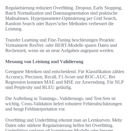
Regularisierung reduziert Overfitting. Dropout, Early Stopping,
Batch Normalization und Datenaugmentation sind praktische
Maßnahmen. Hyperparameter-Optimierung per Grid Search,
Random Search oder Bayes’scher Methoden verbessert die
Leistung.
Transfer Learning und Fine-Tuning beschleunigen Projekte.
Vortrainierte ResNet- oder BERT-Modelle sparen Daten und
Rechenzeit, wenn sie an neue Aufgaben angepasst werden.
Messung von Leistung und Validierung
Geeignete Metriken sind entscheidend. Für Klassifikation zählen
Accuracy, Precision, Recall, F1-Score und ROC-AUC. Bei
Regression kommen MAE und MSE zur Anwendung. Für NLP
sind Perplexity und BLEU geläufig.
Die Aufteilung in Trainings-, Validierungs- und Test-Sets ist
wichtig. Cross-Validation liefert robustere Fehlerabschätzungen
und beugt Fehlinterpretation vor.
Overfitting und Underfitting erkennt man an Lernkurven. Mehr
Daten oder stärkere Regularisierung helfen bei Overfitting.
Underfitting verlangt oft komplexere Modelle oder bessere