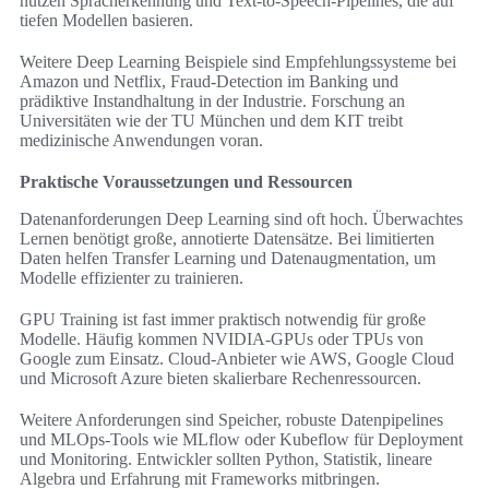
nutzen Spracherkennung und Text-to-Speech-Pipelines, die auf
tiefen Modellen basieren.
Weitere Deep Learning Beispiele sind Empfehlungssysteme bei
Amazon und Netflix, Fraud-Detection im Banking und
prädiktive Instandhaltung in der Industrie. Forschung an
Universitäten wie der TU München und dem KIT treibt
medizinische Anwendungen voran.
Praktische Voraussetzungen und Ressourcen
Datenanforderungen Deep Learning sind oft hoch. Überwachtes
Lernen benötigt große, annotierte Datensätze. Bei limitierten
Daten helfen Transfer Learning und Datenaugmentation, um
Modelle effizienter zu trainieren.
GPU Training ist fast immer praktisch notwendig für große
Modelle. Häufig kommen NVIDIA-GPUs oder TPUs von
Google zum Einsatz. Cloud-Anbieter wie AWS, Google Cloud
und Microsoft Azure bieten skalierbare Rechenressourcen.
Weitere Anforderungen sind Speicher, robuste Datenpipelines
und MLOps-Tools wie MLflow oder Kubeflow für Deployment
und Monitoring. Entwickler sollten Python, Statistik, lineare
Algebra und Erfahrung mit Frameworks mitbringen.