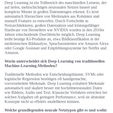
Deep Learning ist ein Teilbereich des maschinellen Lernens, der
auf tiefen, mehrschichtigen neuronalen Netzen basiert und
komplexe Muster in großen Datenmengen erkennt. Es lernt
automatisch Hierarchien von Merkmalen aus Rohdaten statt
manuell Features zu entwerfen. Durch Fortschritte in
Netzarchitekturen, großen Datensätzen und leistungsfähiger
Hardware von Herstellern wie NVIDIA wurden in den 2010er
Jahren entscheidende Durchbrüche möglich. Deep Learning
treibt heutige KI-Produkte an, etwa Bildklassifikation in der
medizinischen Bildanalyse, Sprachassistenten wie Amazon Alexa
oder Google Assistant und Empfehlungssysteme bei Netflix und
Amazon.
Worin unterscheidet sich Deep Learning von traditionellen
Machine-Learning-Methoden?
Traditionelle Methoden wie Entscheidungsbäume, SVMs oder
logistische Regression benötigen oft handgemachte,
vorverarbeitete Merkmale. Deep Learning extrahiert Merkmale
automatisch und skaliert besser mit hochdimensionalen Daten
wie Bildern, Audio und Text. Klassische Verfahren erreichen bei
solchen Aufgaben oft geringere Performance, weil sie abstrakte
Konzepte nicht so effektiv modellieren können.
Welche grundlegenden neurale Netztypen gibt es und wofür