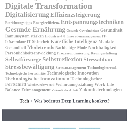
Digitale Transformation
Digitalisierung
Effizienzsteigerung
Entspannungstechniken
Energieeffizienz
Einrichtungstipps
Gesunde Ernährung
Gesundheit
Gesunde Gewohnheiten
Immunsystem stärken
Industrie 4.0
IT-
Innovationsmanagement
Künstliche Intelligenz
IT-Sicherheit
Mentale
Infrastruktur
Modetrends
Nachhaltigkeit
Gesundheit
Nachhaltige Mode
Persönlichkeitsentwicklung
Prozessoptimierung
Raumgestaltung
Selbstreflexion
Selbstfürsorge
Stressabbau
Stressbewältigung
Stressmanagement
Technologietrends
Technologische Innovation
Technologische Fortschritte
Technologische Innovationen
Technologischer
Fortschritt
Wohnraumgestaltung
Work-Life-
Wettbewerbsvorteil
Zukunftstechnologien
Balance
Zeitmanagement
Zukunft der Arbeit
Tech
>
Was bedeutet Deep Learning konkret?