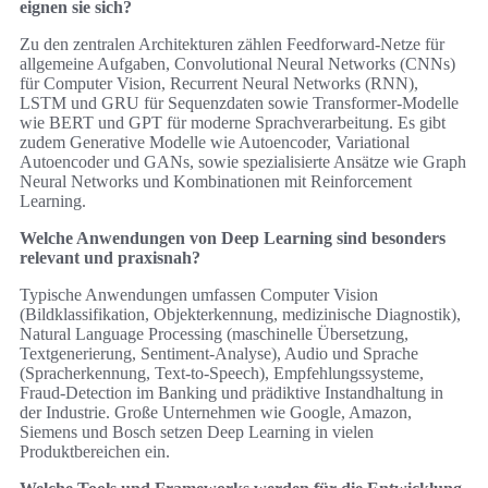
eignen sie sich?
Zu den zentralen Architekturen zählen Feedforward-Netze für
allgemeine Aufgaben, Convolutional Neural Networks (CNNs)
für Computer Vision, Recurrent Neural Networks (RNN),
LSTM und GRU für Sequenzdaten sowie Transformer-Modelle
wie BERT und GPT für moderne Sprachverarbeitung. Es gibt
zudem Generative Modelle wie Autoencoder, Variational
Autoencoder und GANs, sowie spezialisierte Ansätze wie Graph
Neural Networks und Kombinationen mit Reinforcement
Learning.
Welche Anwendungen von Deep Learning sind besonders
relevant und praxisnah?
Typische Anwendungen umfassen Computer Vision
(Bildklassifikation, Objekterkennung, medizinische Diagnostik),
Natural Language Processing (maschinelle Übersetzung,
Textgenerierung, Sentiment-Analyse), Audio und Sprache
(Spracherkennung, Text-to-Speech), Empfehlungssysteme,
Fraud-Detection im Banking und prädiktive Instandhaltung in
der Industrie. Große Unternehmen wie Google, Amazon,
Siemens und Bosch setzen Deep Learning in vielen
Produktbereichen ein.