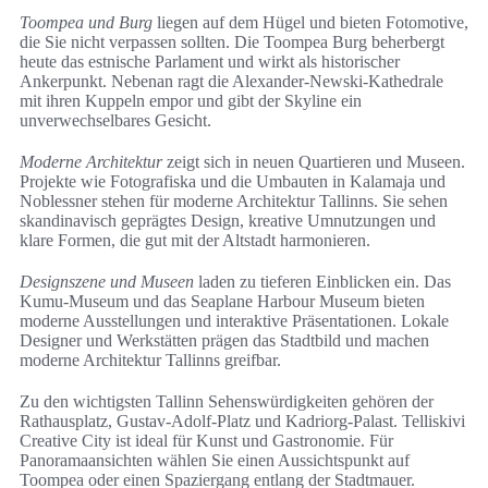
Toompea und Burg
liegen auf dem Hügel und bieten Fotomotive,
die Sie nicht verpassen sollten. Die Toompea Burg beherbergt
heute das estnische Parlament und wirkt als historischer
Ankerpunkt. Nebenan ragt die Alexander-Newski-Kathedrale
mit ihren Kuppeln empor und gibt der Skyline ein
unverwechselbares Gesicht.
Moderne Architektur
zeigt sich in neuen Quartieren und Museen.
Projekte wie Fotografiska und die Umbauten in Kalamaja und
Noblessner stehen für moderne Architektur Tallinns. Sie sehen
skandinavisch geprägtes Design, kreative Umnutzungen und
klare Formen, die gut mit der Altstadt harmonieren.
Designszene und Museen
laden zu tieferen Einblicken ein. Das
Kumu-Museum und das Seaplane Harbour Museum bieten
moderne Ausstellungen und interaktive Präsentationen. Lokale
Designer und Werkstätten prägen das Stadtbild und machen
moderne Architektur Tallinns greifbar.
Zu den wichtigsten Tallinn Sehenswürdigkeiten gehören der
Rathausplatz, Gustav-Adolf-Platz und Kadriorg-Palast. Telliskivi
Creative City ist ideal für Kunst und Gastronomie. Für
Panoramaansichten wählen Sie einen Aussichtspunkt auf
Toompea oder einen Spaziergang entlang der Stadtmauer.