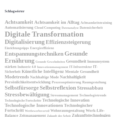
Schlagwörter
Achtsamkeit
Achtsamkeit im Alltag
Achtsamkeitstraining
Automatisierung
Cloud Computing
Datensicherheit
Datenanalyse
Digitale Transformation
Digitalisierung
Effizienzsteigerung
Energieeffizienz
Einrichtungstipps
Gesunde
Entspannungstechniken
Ernährung
Gesundheit
Immunsystem
Gesunde Gewohnheiten
stärken
IT-
Industrie 4.0
IT-Infrastruktur
Innovationsmanagement
Künstliche Intelligenz
Sicherheit
Mentale Gesundheit
Modetrends
Nachhaltigkeit
Nachhaltige Mode
Persönlichkeitsentwicklung
Prozessoptimierung
Raumgestaltung
Selbstreflexion
Selbstfürsorge
Stressabbau
Stressbewältigung
Stressmanagement
Technologietrends
Technologische Innovation
Technologische Fortschritte
Technologische Innovationen
Technologischer
Fortschritt
Wohnraumgestaltung
Work-Life-
Wettbewerbsvorteil
Zukunftstechnologien
Balance
Zeitmanagement
Zukunft der Arbeit