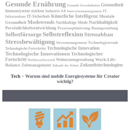
Gesunde Ernährung
Gesundheit
Gesunde Gewohnheiten
Immunsystem stärken
Industrie 4.0
IT-
Innovationsmanagement
Künstliche Intelligenz
IT-Sicherheit
Mentale
Infrastruktur
Modetrends
Nachhaltigkeit
Gesundheit
Nachhaltige Mode
Persönlichkeitsentwicklung
Prozessoptimierung
Raumgestaltung
Selbstreflexion
Selbstfürsorge
Stressabbau
Stressbewältigung
Stressmanagement
Technologietrends
Technologische Innovation
Technologische Fortschritte
Technologische Innovationen
Technologischer
Fortschritt
Wohnraumgestaltung
Work-Life-
Wettbewerbsvorteil
Zukunftstechnologien
Balance
Zeitmanagement
Zukunft der Arbeit
Tech
>
Warum sind mobile Energiesysteme für Creator
wichtig?