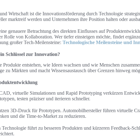
 und Wirtschaft ist die Innovationsförderung durch Technologie strategis
eller marktreif werden und Unternehmen ihre Position halten oder ausb
 eine genauere Betrachtung des direkten Einflusses auf Produktentwickl
er Rolle von Kollaboration. Wer tiefer einsteigen möchte, findet ergänz
ehung großer Tech-Meilensteine:
Technologische Meilensteine und In
in Schlüssel zur Innovation?
ie Produkte entstehen, wie Ideen wachsen und wie Menschen zusammena
ge zu Märkten und macht Wissensaustausch über Grenzen hinweg mög
roduktentwicklung
D, virtuelle Simulationen und Rapid Prototyping verkürzen Entwick
otypen, testen präziser und iterieren schneller.
utzen 3D-Druck für Prototypen. Automobilhersteller führen virtuelle Cr
nken und die Time-to-Market zu reduzieren.
 Technologie führt zu besseren Produkten und kürzeren Feedback-Sch
ichtert.