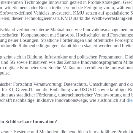
ternehmen Technologie Innovation gezielt in Produktstrategien, Gesc
e wie Siemens oder Bosch treiben vernetzte Fertigung voran, während
d Software‑defined Vehicles investieren. KMU setzen auf spezialisierte
zielen; dieser Technologieeinsatz KMU stärkt die Wettbewerbsfähigkeit 
utschland verbinden interne Maßnahmen wie Innovationsmanagement u
nerschaften. Kooperationen mit Start‑ups, Hochschulen und Forschungs
ung neuer Lösungen. Staatliche Förderungen und öffentliche Förderpr
strukturelle Rahmenbedingungen, damit Ideen skaliert werden und breite
ng zeigt sich in Bildung, Infrastruktur und politischen Programmen. Dig
und 5G sowie Initiativen wie das Zentrale Innovationsprogramm Mitte
n digitale Kompetenzen. Solche Maßnahmen erhöhen die Innovationsf
pulse.
hnischer Fortschritt Verantwortung: Datenschutz, Umschulungen und ök
nien für KI, Green‑IT und die Einhaltung von DSGVO sowie künftiger R
ion aus staatlicher Förderung, unternehmerischer Verantwortung und b
chafft nachhaltige, inklusive Innovationswege, wie ausführlich auf
die
in Schlüssel zur Innovation?
zeuge, Systeme und Methoden, die neue Ideen in marktfähige Produkte