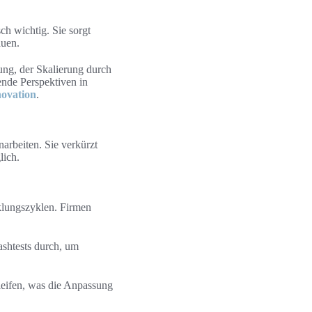
ch wichtig. Sie sorgt
auen.
ung, der Skalierung durch
ende Perspektiven in
novation
.
rbeiten. Sie verkürzt
lich.
lungszyklen. Firmen
ashtests durch, um
leifen, was die Anpassung