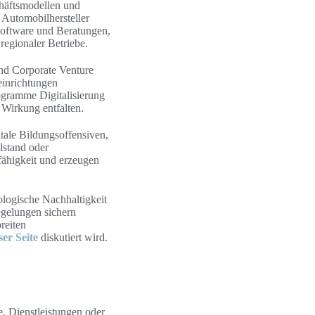
häftsmodellen und
 Automobilhersteller
 Software und Beratungen,
regionaler Betriebe.
nd Corporate Venture
einrichtungen
ogramme Digitalisierung
 Wirkung entfalten.
itale Bildungsoffensiven,
lstand oder
ähigkeit und erzeugen
ologische Nachhaltigkeit
egelungen sichern
reiten
ser Seite
diskutiert wird.
, Dienstleistungen oder