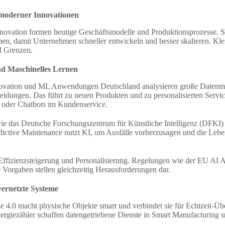
 moderner Innovationen
nnovation formen heutige Geschäftsmodelle und Produktionsprozesse. S
en, damit Unternehmen schneller entwickeln und besser skalieren. Kle
d Grenzen.
und Maschinelles Lernen
nnovation und ML Anwendungen Deutschland analysieren große Daten
eidungen. Das führt zu neuen Produkten und zu personalisierten Servic
e oder Chatbots im Kundenservice.
e das Deutsche Forschungszentrum für Künstliche Intelligenz (DFKI) 
ctive Maintenance nutzt KI, um Ausfälle vorherzusagen und die Leb
ffizienzsteigerung und Personalisierung. Regelungen wie der EU AI A
e Vorgaben stellen gleichzeitig Herausforderungen dar.
vernetzte Systeme
rie 4.0 macht physische Objekte smart und verbindet sie für Echtzeit-
ergiezähler schaffen datengetriebene Dienste in Smart Manufacturing u