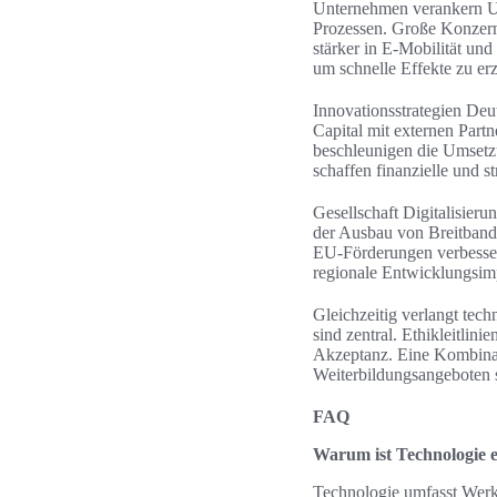
Unternehmen verankern Un
Prozessen. Große Konzern
stärker in E‑Mobilität un
um schnelle Effekte zu er
Innovationsstrategien De
Capital mit externen Part
beschleunigen die Umsetz
schaffen finanzielle und 
Gesellschaft Digitalisieru
der Ausbau von Breitband 
EU‑Förderungen verbesser
regionale Entwicklungsim
Gleichzeitig verlangt tec
sind zentral. Ethikleitli
Akzeptanz. Eine Kombinat
Weiterbildungsangeboten s
FAQ
Warum ist Technologie e
Technologie umfasst Werk