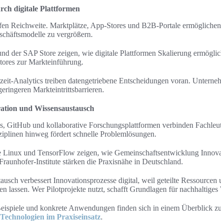
rch digitale Plattformen
ffen Reichweite. Marktplätze, App-Stores und B2B-Portale ermöglichen 
chäftsmodelle zu vergrößern.
d der SAP Store zeigen, wie digitale Plattformen Skalierung ermöglic
ores zur Markteinführung.
eit-Analytics treiben datengetriebene Entscheidungen voran. Unterneh
geringeren Markteintrittsbarrieren.
ation und Wissensaustausch
s, GitHub und kollaborative Forschungsplattformen verbinden Fachleut
iplinen hinweg fördert schnelle Problemlösungen.
 Linux und TensorFlow zeigen, wie Gemeinschaftsentwicklung Innovat
aunhofer-Institute stärken die Praxisnähe in Deutschland.
usch verbessert Innovationsprozesse digital, weil geteilte Ressourcen u
en lassen. Wer Pilotprojekte nutzt, schafft Grundlagen für nachhaltige
 Beispiele und konkrete Anwendungen finden sich in einem Überblick zu
 Technologien im Praxiseinsatz
.