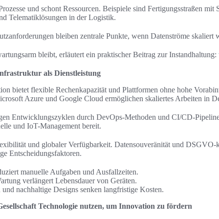
Prozesse und schont Ressourcen. Beispiele sind Fertigungsstraßen mit 
d Telematiklösungen in der Logistik.
utzanforderungen bleiben zentrale Punkte, wenn Datenströme skaliert 
rtungsarm bleibt, erläutert ein praktischer Beitrag zur Instandhaltung:
rastruktur als Dienstleistung
n bietet flexible Rechenkapazität und Plattformen ohne hohe Vorabinv
rosoft Azure und Google Cloud ermöglichen skaliertes Arbeiten in D
igen Entwicklungszyklen durch DevOps-Methoden und CI/CD-Pipelines
elle und IoT-Management bereit.
flexibilität und globaler Verfügbarkeit. Datensouveränität und DSGV
ige Entscheidungsfaktoren.
uziert manuelle Aufgaben und Ausfallzeiten.
rtung verlängert Lebensdauer von Geräten.
 und nachhaltige Designs senken langfristige Kosten.
sellschaft Technologie nutzen, um Innovation zu fördern