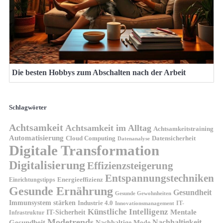
Die besten Hobbys zum Abschalten nach der Arbeit
Schlagwörter
Achtsamkeit
Achtsamkeit im Alltag
Achtsamkeitstraining
Automatisierung
Cloud Computing
Datensicherheit
Datenanalyse
Digitale Transformation
Digitalisierung
Effizienzsteigerung
Entspannungstechniken
Energieeffizienz
Einrichtungstipps
Gesunde Ernährung
Gesundheit
Gesunde Gewohnheiten
Immunsystem stärken
Industrie 4.0
IT-
Innovationsmanagement
Künstliche Intelligenz
IT-Sicherheit
Mentale
Infrastruktur
Modetrends
Nachhaltigkeit
Gesundheit
Nachhaltige Mode