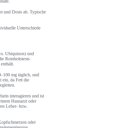
nate.
rm und Dosis ab. Typische
ividuelle Unterschiede
vs. Ubiquinon) und
e Reinheitstests
enthält.
0–100 mg täglich, und
 ein, da Fett die
egleiten.
rin interagieren und ist
deinem Hausarzt oder
ren Leber‑ bzw.
Kopfschmerzen oder
upplementierung