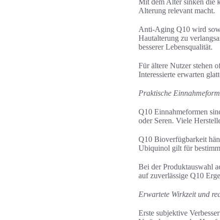
Mit dem Alter sinken die
Alterung relevant macht.
Anti-Aging Q10 wird sowoh
Hautalterung zu verlangsa
besserer Lebensqualität.
Für ältere Nutzer stehen o
Interessierte erwarten glat
Praktische Einnahmeforme
Q10 Einnahmeformen sind v
oder Seren. Viele Herstell
Q10 Bioverfügbarkeit häng
Ubiquinol gilt für bestimm
Bei der Produktauswahl ac
auf zuverlässige Q10 Erge
Erwartete Wirkzeit und rea
Erste subjektive Verbesse