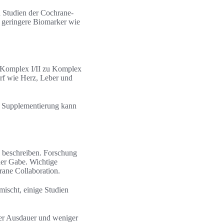
n Studien der Cochrane-
 geringere Biomarker wie
n Komplex I/II zu Komplex
rf wie Herz, Leber und
. Supplementierung kann
z beschreiben. Forschung
der Gabe. Wichtige
ane Collaboration.
ischt, einige Studien
rer Ausdauer und weniger