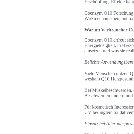
Erschöpfung. Effekte hän
Coenzym Q10 Forschung ble
Wirkmechanismen, antioxid
Warum Verbraucher Co
Coenzym Q10 erfreut sich 
Energielosigkeit, in Herz
einsetzen und was sie real
Beliebte Anwendungsbere
Viele Menschen nutzen Q1
weshalb Q10 Herzgesundhei
Bei Muskelbeschwerden, e
Beschwerden lindern und 
Für kosmetisch Interessie
UV-bedingtem oxidativem S
Einsatz bei Alterungspro