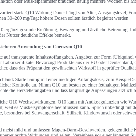
nktion oder Muskelparameter brauchen häufig mehrere Wochen bis Mo
variiert stark. Q10 Wirkung Dauer hängt von Alter, Ausgangslevel, Fo
en 30–200 mg/Tag; höhere Dosen sollten ärztlich begleitet werden.
0 ergänzt gesunde Ernährung, Bewegung und ärztliche Betreuung. Ind
eder Nutzer deutliche Effekte bemerkt.
 sicheren Anwendung von Coenzym Q10
e auf transparente Inhaltsstoffangaben, Angaben zur Form (Ubiquinol 
Laborzertifikate. Bevorzugt Produkte aus der EU oder Deutschland, di
icher, dass das Präparat den gewünschten Wirkstoff in geprüfter Qualität 
land: Starte häufig mit einer niedrigen Anfangsdosis, zum Beispiel 5
tlicher Kontrolle an. Nimm Q10 am besten zu einer fetthaltigen Mahlzeit
hte die Herstellerangaben und lass langfristige Anpassungen ärztlich b
liche Q10 Wechselwirkungen. Q10 kann mit Antikoagulanzien wie Warfa
ant, weil es Muskelsymptome beeinflussen kann. Sprich unbedingt mit 
, besonders bei Schwangerschaft, Stillzeit, Kinderwunsch oder schwe
 meist mild und umfassen Magen‑Darm‑Beschwerden, gelegentliche 
 unerwünschte Wirkungen sind selten. Vereinbare vor einer längeren S