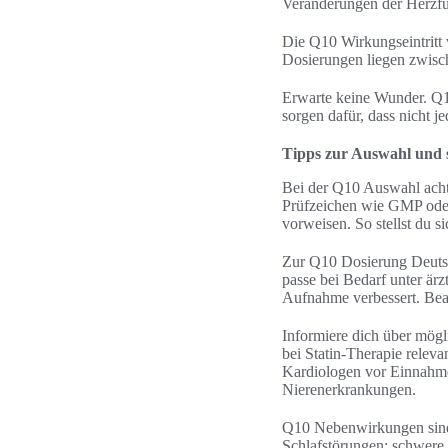
Veränderungen der Herzfu
Die Q10 Wirkungseintritt 
Dosierungen liegen zwisch
Erwarte keine Wunder. Q1
sorgen dafür, dass nicht j
Tipps zur Auswahl und
Bei der Q10 Auswahl acht
Prüfzeichen wie GMP oder 
vorweisen. So stellst du s
Zur Q10 Dosierung Deutsch
passe bei Bedarf unter ärz
Aufnahme verbessert. Beac
Informiere dich über mög
bei Statin-Therapie relev
Kardiologen vor Einnahme
Nierenerkrankungen.
Q10 Nebenwirkungen sind
Schlafstörungen; schwere