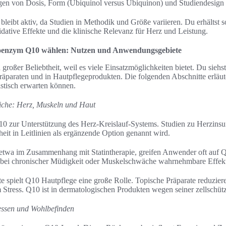
gen von Dosis, Form (Ubiquinol versus Ubiquinon) und Studiendesign 
ibt aktiv, da Studien in Methodik und Größe variieren. Du erhältst s
ative Effekte und die klinische Relevanz für Herz und Leistung.
enzym Q10 wählen: Nutzen und Anwendungsgebiete
großer Beliebtheit, weil es viele Einsatzmöglichkeiten bietet. Du sieh
präparaten und in Hautpflegeprodukten. Die folgenden Abschnitte erlä
istisch erwarten können.
iche: Herz, Muskeln und Haut
0 zur Unterstützung des Herz-Kreislauf-Systems. Studien zu Herzinsuf
t in Leitlinien als ergänzende Option genannt wird.
twa im Zusammenhang mit Statintherapie, greifen Anwender oft auf 
bei chronischer Müdigkeit oder Muskelschwäche wahrnehmbare Effekt
rte spielt Q10 Hautpflege eine große Rolle. Topische Präparate reduzier
tress. Q10 ist in dermatologischen Produkten wegen seiner zellschüt
zessen und Wohlbefinden