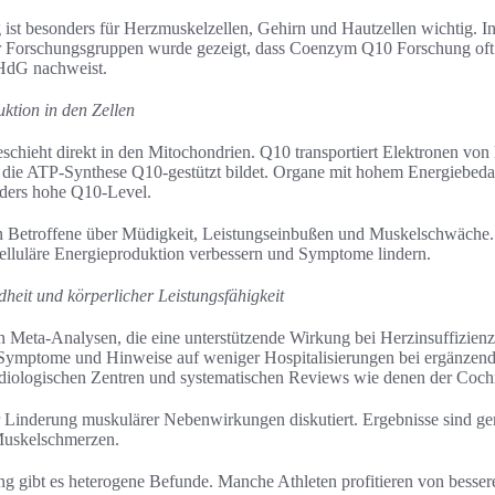
 ist besonders für Herzmuskelzellen, Gehirn und Hautzellen wichtig. I
 Forschungsgruppen wurde gezeigt, dass Coenzym Q10 Forschung oft
HdG nachweist.
uktion in den Zellen
schieht direkt in den Mitochondrien. Q10 transportiert Elektronen vo
r die ATP-Synthese Q10-gestützt bildet. Organe mit hohem Energiebeda
ders hohe Q10-Level.
 Betroffene über Müdigkeit, Leistungseinbußen und Muskelschwäche
zelluläre Energieproduktion verbessern und Symptome lindern.
heit und körperlicher Leistungsfähigkeit
 Meta-Analysen, die eine unterstützende Wirkung bei Herzinsuffizien
 Symptome und Hinweise auf weniger Hospitalisierungen bei ergänzen
diologischen Zentren und systematischen Reviews wie denen der Cochr
 Linderung muskulärer Nebenwirkungen diskutiert. Ergebnisse sind gem
Muskelschmerzen.
ng gibt es heterogene Befunde. Manche Athleten profitieren von besse