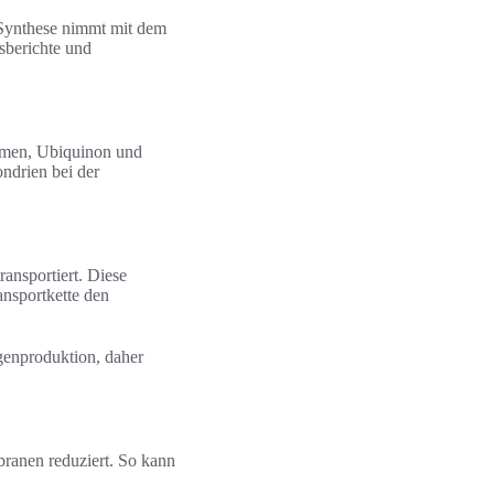
-Synthese nimmt mit dem
sberichte und
ormen, Ubiquinon und
ondrien bei der
ansportiert. Diese
ansportkette den
igenproduktion, daher
branen reduziert. So kann