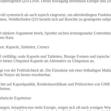
 körpereigenen Q10-Level. Dieser Rückgang beeinflusst Energie und Ze
l systemisch als auch topisch eingesetzt, um altersbedingten Funktion
men. Wohlbefinden Q10 bezieht sich auf Berichte zu gesteigerter subje
ft stärkere Argumente bereit, Sportler suchen leistungsstarke Unterstüt
tere Haut.
n: Kapseln, Tabletten, Cremes
ielfältig: orale Kapseln und Tabletten, flüssige Formen und topisch
er bieten Ubiquinol Kapseln als Alternative zu Ubiquinon an.
t von der Fettlöslichkeit ab. Die Einnahme mit einer fetthaltigen Mahl
te Nutzer als besser resorbierbar.
hte auf Kapselqualität, Reinheitszertifikate und Prüfzeichen wie GMP
bnisse.
listische Ergebnisse
rungen, beispielsweise mehr Energie, zeigen sich oft nach wenigen Wo