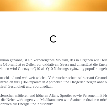
non genannt, ist ein körpereigenes Molekül, das in Organen wie Her
 Q10 schützt es Zellen vor oxidativem Stress und unterstützt die Ener
rzehnten wird Coenzym Q10 als Q10 Nahrungsergänzung populär angeb
utschland und weltweit wächst. Verbraucher achten stärker auf Gesund
aufszahlen für Q10-Präparate in Apotheken und Drogerien zeigen anhal
slauf-Gesundheit und Sportmedizin.
nschen mittleren und höheren Alters, Sportler sowie Personen mit He
 die Nebenwirkungen von Medikamenten wie Statinen reduzieren möcht
teilen für Energie und Zellschutz.