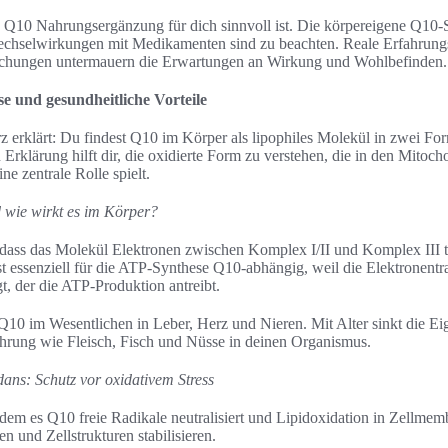
ne Q10 Nahrungsergänzung für dich sinnvoll ist. Die körpereigene Q10
echselwirkungen mit Medikamenten sind zu beachten. Reale Erfahrung
uchungen untermauern die Erwartungen an Wirkung und Wohlbefinden.
 und gesundheitliche Vorteile
 erklärt: Du findest Q10 im Körper als lipophiles Molekül in zwei F
rklärung hilft dir, die oxidierte Form zu verstehen, die in den Mitoch
ne zentrale Rolle spielt.
wie wirkt es im Körper?
ass das Molekül Elektronen zwischen Komplex I/II und Komplex III tr
t essenziell für die ATP-Synthese Q10-abhängig, weil die Elektronentr
t, der die ATP-Produktion antreibt.
 Q10 im Wesentlichen in Leber, Herz und Nieren. Mit Alter sinkt die E
ung wie Fleisch, Fisch und Nüsse in deinen Organismus.
ans: Schutz vor oxidativem Stress
dem es Q10 freie Radikale neutralisiert und Lipidoxidation in Zellmem
en und Zellstrukturen stabilisieren.