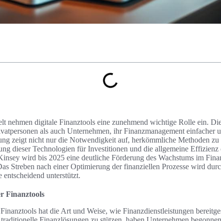
lt nehmen digitale Finanztools eine zunehmend wichtige Rolle ein. Di
vatpersonen als auch Unternehmen, ihr Finanzmanagement einfacher und
rung zeigt nicht nur die Notwendigkeit auf, herkömmliche Methoden zu
ung dieser Technologien für Investitionen und die allgemeine Effizienz
Kinsey wird bis 2025 eine deutliche Förderung des Wachstums im Fina
Das Streben nach einer Optimierung der finanziellen Prozesse wird dur
 entscheidend unterstützt.
er Finanztools
 Finanztools hat die Art und Weise, wie Finanzdienstleistungen bereitge
uf traditionelle Finanzlösungen zu stützen, haben Unternehmen begonnen