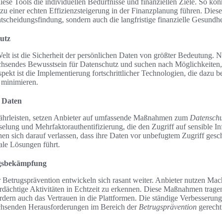
iese Tools die individuellen Bedürfnisse und finanziellen Ziele. So kö
u einer echten Effizienzsteigerung in der Finanzplanung führen. Diese 
ntscheidungsfindung, sondern auch die langfristige finanzielle Gesundhe
utz
Welt ist die Sicherheit der persönlichen Daten von größter Bedeutung. N
chsendes Bewusstsein für Datenschutz und suchen nach Möglichkeiten, 
pekt ist die Implementierung fortschrittlicher Technologien, die dazu b
 minimieren.
n Daten
hrleisten, setzen Anbieter auf umfassende Maßnahmen zum
Datenschu
elung und Mehrfaktorauthentifizierung, die den Zugriff auf sensible In
en sich darauf verlassen, dass ihre Daten vor unbefugtem Zugriff gesc
ale Lösungen führt.
ugsbekämpfung
 Betrugsprävention entwickeln sich rasant weiter. Anbieter nutzen Ma
rdächtige Aktivitäten in Echtzeit zu erkennen. Diese Maßnahmen tragen 
rdern auch das Vertrauen in die Plattformen. Die ständige Verbesserung
chsenden Herausforderungen im Bereich der
Betrugsprävention
gerecht