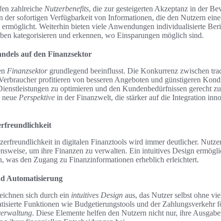
ffen zahlreiche
Nutzerbenefits
, die zur gesteigerten Akzeptanz in der Be
t in der sofortigen Verfügbarkeit von Informationen, die den Nutzern ei
on ermöglicht. Weiterhin bieten viele Anwendungen individualisierte Be
ben kategorisieren und erkennen, wo Einsparungen möglich sind.
andels auf den Finanzsektor
en
Finanzsektor
grundlegend beeinflusst. Die Konkurrenz zwischen tra
h. Verbraucher profitieren von besseren Angeboten und günstigeren Kon
ienstleistungen zu optimieren und den Kundenbedürfnissen gerecht z
e neue
Perspektive
in der Finanzwelt, die stärker auf die Integration in
rfreundlichkeit
rfreundlichkeit in digitalen Finanztools wird immer deutlicher. Nutze
sweise, um ihre Finanzen zu verwalten. Ein intuitives Design ermöglic
, was den Zugang zu Finanzinformationen erheblich erleichtert.
nd Automatisierung
chnen sich durch ein
intuitives Design
aus, das Nutzer selbst ohne vie
isierte Funktionen wie Budgetierungstools und der Zahlungsverkehr f
verwaltung
. Diese Elemente helfen den Nutzern nicht nur, ihre Ausgab