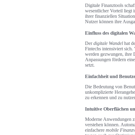
Digitale Finanztools scha
wesentlicher Vorteil lieg
ihrer finanziellen Situati
Nutzer können ihre Ausga
Einfluss des digitalen W
Der
digitale Wandel
hat d
Fintechs intensiviert sic
werden gezwungen, ihre D
Anpassungen fördern ein
setzt.
Einfachheit und Benutze
Die Bedeutung von Benutze
unkomplizierte Herangehen
zu erkennen und zu nutzen
Intuitive Oberflächen u
Moderne Anwendungen zei
verstehen können. Automat
einfachere
mobile Finanz