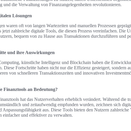
ng und die Verwaltung von Finanzangelegenheiten revolutionieren.
gitalen Lösungen
ngen waren oft von langen Wartezeiten und manuellen Prozessen gepr
 jetzt zahlreiche digitale Tools, die diesen Prozess vereinfachen. Die U
utzern, bequem von zu Hause aus Transaktionen durchzuführen und pe
itte und ihre Auswirkungen
mputing, künstliche Intelligenz und Blockchain haben die Entwicklung
. Diese Fortschritte haben nicht nur die Effizienz gesteigert, sondern
tieren von schnelleren Transaktionszeiten und innovativen Investmentmö
e Finanztools an Bedeutung?
inanztools hat das Nutzerverhalten erheblich verändert. Während die tr
 umständlich und zeitaufwendig empfunden wurden, zeichnen sich digit
d Anpassungsfähigkeit aus. Diese Tools bieten den Nutzern zahlreiche V
 einfacher und effektiver zu verwalten.