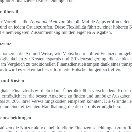
ng ihrer finanziellen Entscheidungen bei.
n überall
r Vorteil ist die
Zugänglichkeit
von überall. Mobile Apps eröffnen den 
 und an jedem Ort abzurufen. Diese Flexibilität führt zu einer höheren K
nd einem engeren Zusammenhang mit den eigenen Ausgaben.
izienz
lutionieren die Art und Weise, wie Menschen mit ihren Finanzen umge
lichkeiten zur Kostenersparnis und Effizienzsteigerung, die sie bieten
im Vergleich zu traditionellen Finanzdienstleistungen dank eines trans
ch wird es viel einfacher, informierte Entscheidungen zu treffen.
 und Kosten
taler Finanztools wird ein klarer Überblick über verschiedene Kosten
 ermöglicht es, die besten Angebote zu finden und unnötige Ausgaben 
e bis zu 20% ihrer Verwaltungskosten einsparen konnten. Die Gründe lie
ng und einer effizienten Handhabung, die diese Tools ermöglichen.
zentscheidungen
stützen die Nutzer aktiv dabei, fundierte Finanzentscheidungen zu treff