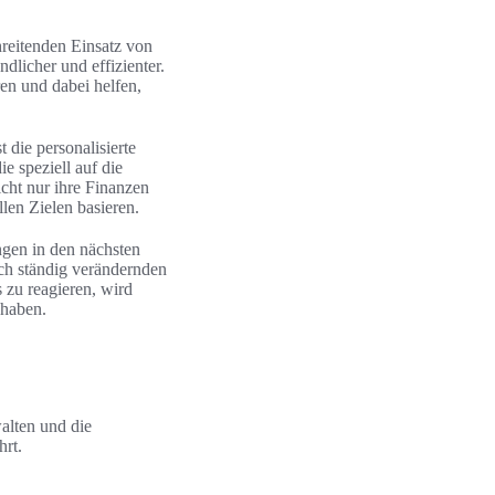
hreitenden Einsatz von
dlicher und effizienter.
en und dabei helfen,
 die personalisierte
e speziell auf die
cht nur ihre Finanzen
llen Zielen basieren.
ngen in den nächsten
ich ständig verändernden
s zu reagieren, wird
 haben.
walten und die
hrt.