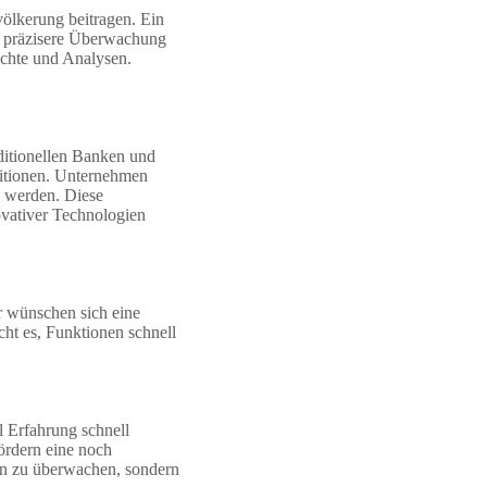
völkerung beitragen. Ein
ne präzisere Überwachung
richte und Analysen.
ditionellen Banken und
ditionen. Unternehmen
u werden. Diese
novativer Technologien
r wünschen sich eine
ht es, Funktionen schnell
l Erfahrung schnell
ördern eine noch
en zu überwachen, sondern