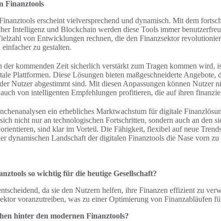
n Finanztools
 Finanztools erscheint vielversprechend und dynamisch. Mit dem fortsc
her Intelligenz und Blockchain werden diese Tools immer benutzerfreun
ielzahl von Entwicklungen rechnen, die den Finanzsektor revolutionier
infacher zu gestalten.
in der kommenden Zeit sicherlich verstärkt zum Tragen kommen wird, ist
tale Plattformen. Diese Lösungen bieten maßgeschneiderte Angebote, di
 der Nutzer abgestimmt sind. Mit diesen Anpassungen können Nutzer ni
auch von intelligenten Empfehlungen profitieren, die auf ihren finanzie
nchenanalysen ein erhebliches Marktwachstum für digitale Finanzlösu
sich nicht nur an technologischen Fortschritten, sondern auch an den s
orientieren, sind klar im Vorteil. Die Fähigkeit, flexibel auf neue Trend
der dynamischen Landschaft der digitalen Finanztools die Nase vorn zu
nztools so wichtig für die heutige Gesellschaft?
entscheidend, da sie den Nutzern helfen, ihre Finanzen effizient zu ver
sektor voranzutreiben, was zu einer Optimierung von Finanzabläufen fü
ehen hinter den modernen Finanztools?