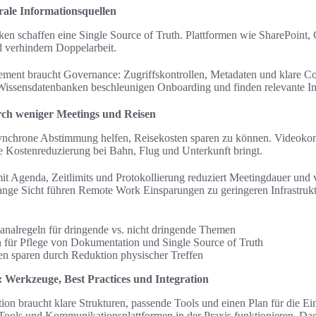
ale Informationsquellen
en schaffen eine Single Source of Truth. Plattformen wie SharePoint
d verhindern Doppelarbeit.
ment braucht Governance: Zugriffskontrollen, Metadaten und klare C
 Wissensdatenbanken beschleunigen Onboarding und finden relevante In
ch weniger Meetings und Reisen
synchrone Abstimmung helfen, Reisekosten sparen zu können. Videokonf
ge Kostenreduzierung bei Bahn, Flug und Unterkunft bringt.
mit Agenda, Zeitlimits und Protokollierung reduziert Meetingdauer und 
ange Sicht führen Remote Work Einsparungen zu geringeren Infrastrukt
Kanalregeln für dringende vs. nicht dringende Themen
n für Pflege von Dokumentation und Single Source of Truth
en sparen durch Reduktion physischer Treffen
 Werkzeuge, Best Practices und Integration
on braucht klare Strukturen, passende Tools und einen Plan für die Ei
ools und Kommunikationsplattformen in der Praxis funktionieren. Das hi