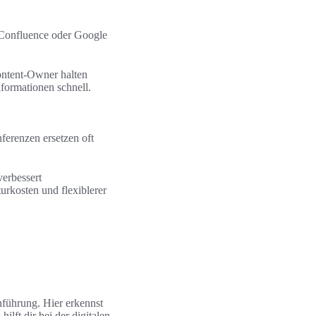
, Confluence oder Google
ontent‑Owner halten
formationen schnell.
erenzen ersetzen oft
verbessert
urkosten und flexiblerer
nführung. Hier erkennst
lft dir bei der digitalen