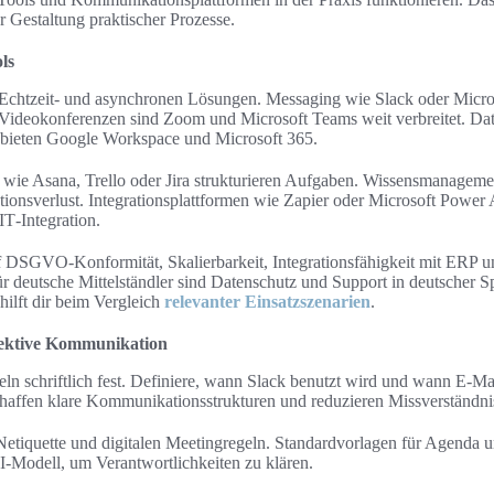
r Gestaltung praktischer Prozesse.
ls
Echtzeit- und asynchronen Lösungen. Messaging wie Slack oder Micros
 Videokonferenzen sind Zoom und Microsoft Teams weit verbreitet. Dat
eten Google Workspace und Microsoft 365.
wie Asana, Trello oder Jira strukturieren Aufgaben. Wissensmanageme
tionsverlust. Integrationsplattformen wie Zapier oder Microsoft Power
IT‑Integration.
f DSGVO‑Konformität, Skalierbarkeit, Integrationsfähigkeit mit ERP
ür deutsche Mittelständler sind Datenschutz und Support in deutscher S
hilft dir beim Vergleich
relevanter Einsatzszenarien
.
ffektive Kommunikation
 schriftlich fest. Definiere, wann Slack benutzt wird und wann E‑Mail
affen klare Kommunikationsstrukturen und reduzieren Missverständni
etiquette und digitalen Meetingregeln. Standardvorlagen für Agenda u
‑Modell, um Verantwortlichkeiten zu klären.