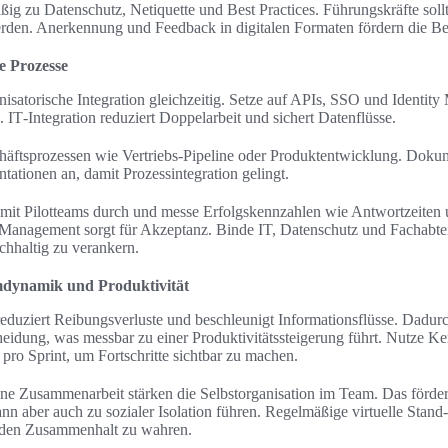
ig zu Datenschutz, Netiquette und Best Practices. Führungskräfte sollt
erden. Anerkennung und Feedback in digitalen Formaten fördern die Be
e Prozesse
nisatorische Integration gleichzeitig. Setze auf APIs, SSO und Identit
 IT‑Integration reduziert Doppelarbeit und sichert Datenflüsse.
häftsprozessen wie Vertriebs‑Pipeline oder Produktentwicklung. Dok
ationen an, damit Prozessintegration gelingt.
s mit Pilotteams durch und messe Erfolgskennzahlen wie Antwortzeiten 
 Management sorgt für Akzeptanz. Binde IT, Datenschutz und Fachabtei
chhaltig zu verankern.
dynamik und Produktivität
duziert Reibungsverluste und beschleunigt Informationsflüsse. Dadur
cheidung, was messbar zu einer Produktivitätssteigerung führt. Nutze 
pro Sprint, um Fortschritte sichtbar zu machen.
ne Zusammenarbeit stärken die Selbstorganisation im Team. Das förde
nn aber auch zu sozialer Isolation führen. Regelmäßige virtuelle Stand
, den Zusammenhalt zu wahren.