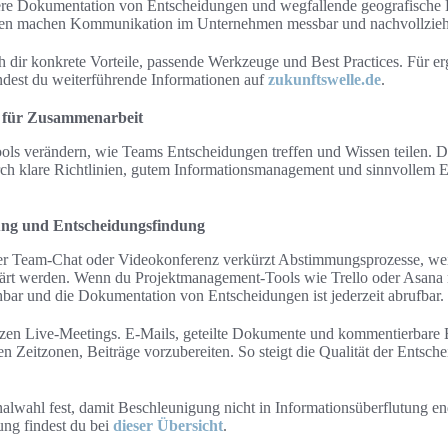
re Dokumentation von Entscheidungen und wegfallende geografische Ba
len machen Kommunikation im Unternehmen messbar und nachvollzieh
ch dir konkrete Vorteile, passende Werkzeuge und Best Practices. Für e
ndest du weiterführende Informationen auf
zukunftswelle.de
.
s für Zusammenarbeit
ls verändern, wie Teams Entscheidungen treffen und Wissen teilen. Du 
ch klare Richtlinien, gutem Informationsmanagement und sinnvollem E
ung und Entscheidungsfindung
r Team‑Chat oder Videokonferenz verkürzt Abstimmungsprozesse, we
ärt werden. Wenn du Projektmanagement‑Tools wie Trello oder Asana n
bar und die Dokumentation von Entscheidungen ist jederzeit abrufbar.
en Live‑Meetings. E‑Mails, geteilte Dokumente und kommentierbare 
en Zeitzonen, Beiträge vorzubereiten. So steigt die Qualität der Entsch
alwahl fest, damit Beschleunigung nicht in Informationsüberflutung en
ung findest du bei
dieser Übersicht
.