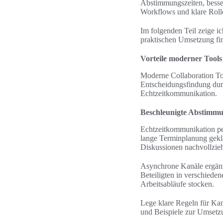
Abstimmungszeiten, besse
Workflows und klare Rol
Im folgenden Teil zeige i
praktischen Umsetzung fi
Vorteile moderner Tool
Moderne Collaboration Too
Entscheidungsfindung dur
Echtzeitkommunikation.
Beschleunigte Abstimm
Echtzeitkommunikation pe
lange Terminplanung gekl
Diskussionen nachvollzieh
Asynchrone Kanäle ergänz
Beteiligten in verschieden
Arbeitsabläufe stocken.
Lege klare Regeln für Kan
und Beispiele zur Umsetz