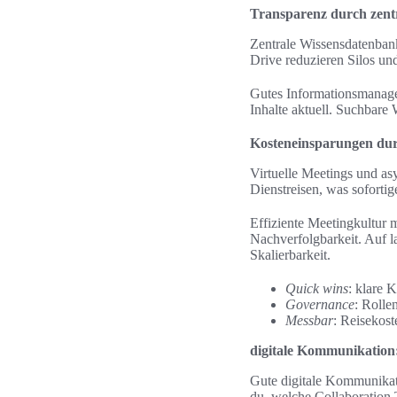
Transparenz durch zentr
Zentrale Wissensdatenbank
Drive reduzieren Silos un
Gutes Informationsmanage
Inhalte aktuell. Suchbare
Kosteneinsparungen dur
Virtuelle Meetings und a
Dienstreisen, was soforti
Effiziente Meetingkultur 
Nachverfolgbarkeit. Auf l
Skalierbarkeit.
Quick wins
: klare 
Governance
: Rolle
Messbar
: Reisekost
digitale Kommunikation:
Gute digitale Kommunikati
du, welche Collaboration T