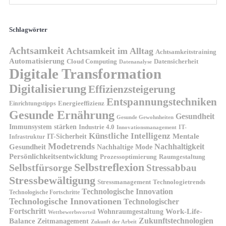
Schlagwörter
Achtsamkeit
Achtsamkeit im Alltag
Achtsamkeitstraining
Automatisierung
Cloud Computing
Datensicherheit
Datenanalyse
Digitale Transformation
Digitalisierung
Effizienzsteigerung
Entspannungstechniken
Energieeffizienz
Einrichtungstipps
Gesunde Ernährung
Gesundheit
Gesunde Gewohnheiten
Immunsystem stärken
Industrie 4.0
IT-
Innovationsmanagement
Künstliche Intelligenz
IT-Sicherheit
Mentale
Infrastruktur
Modetrends
Nachhaltigkeit
Gesundheit
Nachhaltige Mode
Persönlichkeitsentwicklung
Prozessoptimierung
Raumgestaltung
Selbstreflexion
Selbstfürsorge
Stressabbau
Stressbewältigung
Stressmanagement
Technologietrends
Technologische Innovation
Technologische Fortschritte
Technologische Innovationen
Technologischer
Fortschritt
Wohnraumgestaltung
Work-Life-
Wettbewerbsvorteil
Zukunftstechnologien
Balance
Zeitmanagement
Zukunft der Arbeit