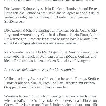
Die Azoren Kultur zeigt sich in Dörfern, Handwerk und Festen.
Feste wie das Senhor Santo Cristo das Milagres auf São Miguel
verbinden religiöse Traditionen mit bunten Umzügen und
Straßenessen.
Die Azoren Küche ist geprägt von frischem Fisch, Queijo São
Jorge und Azorenhonig. Cozido das Furnas ist ein Eintopf, der in
Erdwärme gart. Probiere lapas und besuche lokale Märkte, um
echte lokale Spezialitäten Azoren kennenzulernen.
Pico-Weinberge sind UNESCO-geschützt. Weinproben auf der
Insel geben Einblick in Weinbau auf Lavaböden. Quintas und
kleine Produzenten bieten direkten Kontakt zu Erzeugern.
Besondere Aktivitäten abseits der Massenpfade
Walbeobachtung Azoren zählt zu den besten in Europa. Seriöse
Anbieter auf São Miguel, Pico und Faial arbeiten mit kleinen
Gruppen, damit Tiere nicht gestört werden.
Wandern Azoren führt dich zu weniger frequentierten Routen
wie den Fajãs auf São Jorge oder Wanderwegen auf Flores und
Corvo. Gute Karten und feste Schuhe reichen oft aus, um stille