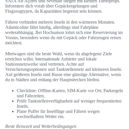
SATA Air Açores und Sevenair fliegen mit kleinen Turboprops.
Informiere dich vorab über Gepäckregelungen und
Flugzeugtypen, da Kapazitäten begrenzt sein können.
Fähren verbinden mehrere Inseln in den wärmeren Monaten.
Atlanticoline fährt häufig, allerdings sind Fahrpläne
wetterabhängig. Bei Hochsaison lohnt sich eine Reservierung im
Voraus, besonders wenn du mit Gepäck oder Fahrzeugen reisen
möchtest.
Mietwagen sind die beste Wahl, wenn du abgelegene Ziele
erreichen willst. Internationale Anbieter und lokale
Stationsnetzwerke sind vertreten. Achte auf
Versicherungsoptionen und Tankstellennetz auf kleineren Inseln.
Auf größeren Inseln sind Busse eine günstige Alternative, wenn
du in Städten und entlang der Hauptstrecken bleibst.
Checkliste: Offline-Karten, SIM-Karte vor Ort, Parkregeln
und Fahrzeiten.
Prüfe Tankstellenverfügbarkeit auf weniger frequentierten
Inseln.
Plane Puffer für Inselflüge und Fähren wegen
wechselhaftem Wetter ein.
Beste Reisezeit und Wetterbedingungen