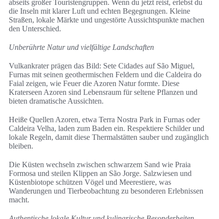
abseits großer Touristengruppen. Wenn du jetzt reist, erlebst du
die Inseln mit klarer Luft und echten Begegnungen. Kleine
Straßen, lokale Märkte und ungestörte Aussichtspunkte machen
den Unterschied.
Unberührte Natur und vielfältige Landschaften
Vulkankrater prägen das Bild: Sete Cidades auf São Miguel,
Furnas mit seinen geothermischen Feldern und die Caldeira do
Faial zeigen, wie Feuer die Azoren Natur formte. Diese
Kraterseen Azoren sind Lebensraum für seltene Pflanzen und
bieten dramatische Aussichten.
Heiße Quellen Azoren, etwa Terra Nostra Park in Furnas oder
Caldeira Velha, laden zum Baden ein. Respektiere Schilder und
lokale Regeln, damit diese Thermalstätten sauber und zugänglich
bleiben.
Die Küsten wechseln zwischen schwarzem Sand wie Praia
Formosa und steilen Klippen an São Jorge. Salzwiesen und
Küstenbiotope schützen Vögel und Meerestiere, was
Wanderungen und Tierbeobachtung zu besonderen Erlebnissen
macht.
Authentische lokale Kultur und kulinarische Besonderheiten