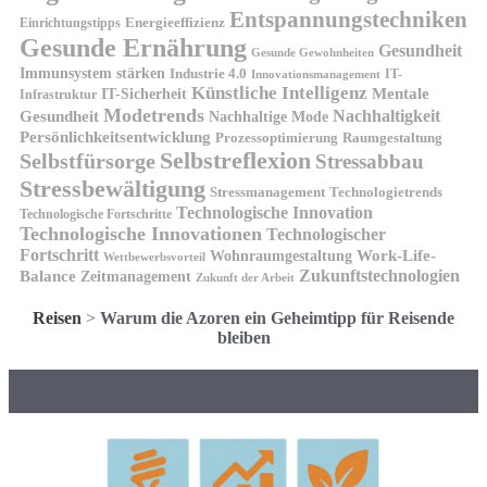
Entspannungstechniken
Energieeffizienz
Einrichtungstipps
Gesunde Ernährung
Gesundheit
Gesunde Gewohnheiten
Immunsystem stärken
Industrie 4.0
IT-
Innovationsmanagement
Künstliche Intelligenz
IT-Sicherheit
Mentale
Infrastruktur
Modetrends
Nachhaltigkeit
Gesundheit
Nachhaltige Mode
Persönlichkeitsentwicklung
Prozessoptimierung
Raumgestaltung
Selbstreflexion
Selbstfürsorge
Stressabbau
Stressbewältigung
Stressmanagement
Technologietrends
Technologische Innovation
Technologische Fortschritte
Technologische Innovationen
Technologischer
Fortschritt
Wohnraumgestaltung
Work-Life-
Wettbewerbsvorteil
Zukunftstechnologien
Balance
Zeitmanagement
Zukunft der Arbeit
Reisen
>
Warum die Azoren ein Geheimtipp für Reisende
bleiben