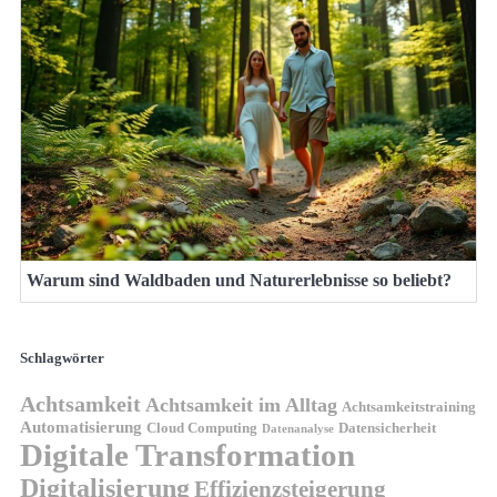
Warum sind Waldbaden und Naturerlebnisse so beliebt?
Schlagwörter
Achtsamkeit
Achtsamkeit im Alltag
Achtsamkeitstraining
Automatisierung
Cloud Computing
Datensicherheit
Datenanalyse
Digitale Transformation
Digitalisierung
Effizienzsteigerung