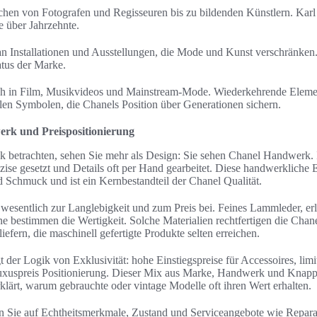
hen von Fotografen und Regisseuren bis zu bildenden Künstlern. Karl
 über Jahrzehnte.
an Installationen und Ausstellungen, die Mode und Kunst verschränken
atus der Marke.
ich in Film, Musikvideos und Mainstream-Mode. Wiederkehrende Elem
llen Symbolen, die Chanels Position über Generationen sichern.
erk und Preispositionierung
k betrachten, sehen Sie mehr als Design: Sie sehen Chanel Handwerk.
ise gesetzt und Details oft per Hand gearbeitet. Diese handwerkliche E
 Schmuck und ist ein Kernbestandteil der Chanel Qualität.
 wesentlich zur Langlebigkeit und zum Preis bei. Feines Lammleder, e
 bestimmen die Wertigkeit. Solche Materialien rechtfertigen die Chanel
iefern, die maschinell gefertigte Produkte selten erreichen.
gt der Logik von Exklusivität: hohe Einstiegspreise für Accessoires, limi
Luxuspreis Positionierung. Dieser Mix aus Marke, Handwerk und Knapph
ärt, warum gebrauchte oder vintage Modelle oft ihren Wert erhalten.
en Sie auf Echtheitsmerkmale, Zustand und Serviceangebote wie Repara