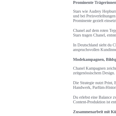
Prominente Trägerinnen
Stars wie Audrey Hepburn
und bei Preisverleihungen
Prominente gezielt einsetzt
Chanel auf dem roten Tep
Stars tragen Chanel, entst
In Deutschland sieht du C
anspruchsvollen Kundinne
Modekampagnen, Bilds
Chanel Kampagnen zeichne
zeitgenössischem Design.
Die Strategie nutzt Print,
Handwerk, Parfüm-Histori
Du erlebst eine Balance z
Content-Produktion ist en
Zusammenarbeit mit Kün