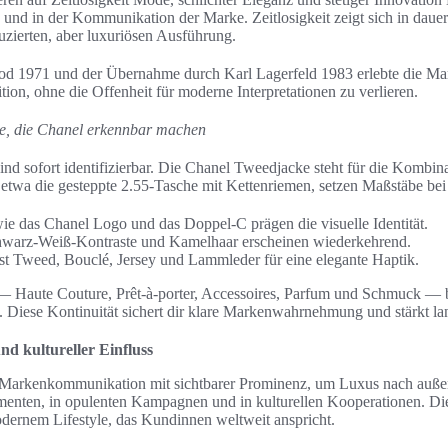
 und in der Kommunikation der Marke. Zeitlosigkeit zeigt sich in dauer
uzierten, aber luxuriösen Ausführung.
od 1971 und der Übernahme durch Karl Lagerfeld 1983 erlebte die Ma
ition, ohne die Offenheit für moderne Interpretationen zu verlieren.
e, die Chanel erkennbar machen
d sofort identifizierbar. Die Chanel Tweedjacke steht für die Kombin
 etwa die gesteppte 2.55-Tasche mit Kettenriemen, setzen Maßstäbe bei
ie das Chanel Logo und das Doppel-C prägen die visuelle Identität.
warz-Weiß-Kontraste und Kamelhaar erscheinen wiederkehrend.
st Tweed, Bouclé, Jersey und Lammleder für eine elegante Haptik.
 Haute Couture, Prêt-à-porter, Accessoires, Parfum und Schmuck — b
. Diese Kontinuität sichert dir klare Markenwahrnehmung und stärkt l
d kultureller Einfluss
e Markenkommunikation mit sichtbarer Prominenz, um Luxus nach außen 
nten, in opulenten Kampagnen und in kulturellen Kooperationen. Di
dernem Lifestyle, das Kundinnen weltweit anspricht.