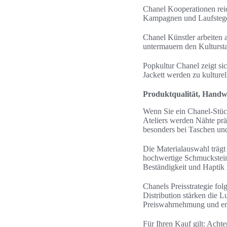
Chanel Kooperationen reic
Kampagnen und Laufstege
Chanel Künstler arbeiten 
untermauern den Kulturst
Popkultur Chanel zeigt s
Jackett werden zu kulture
Produktqualität, Handw
Wenn Sie ein Chanel-Stüc
Ateliers werden Nähte präz
besonders bei Taschen und
Die Materialauswahl trägt
hochwertige Schmucksteine
Beständigkeit und Haptik l
Chanels Preisstrategie fol
Distribution stärken die 
Preiswahrnehmung und erkl
Für Ihren Kauf gilt: Acht