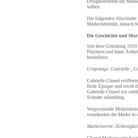
Designelemente die Marke
sollten.
Die folgenden Abschnitte 
Markenidentität, danach M
Die Geschichte und Mar
Seit ihrer Gründung 1910 
Präzision und klare Ästhet
beeinflusst.
Ursprünge: Gabrielle „C
Gabrielle Chanel eröffnet
Belle Époque und reicht d
Gabrielle Chanel zur einf
Schnitte salonfähig.
Wegweisende Meilensteine 
verankerten die Marke in 
Markenwerte: Zeitlosigkei
Chanel Markenwerte basier