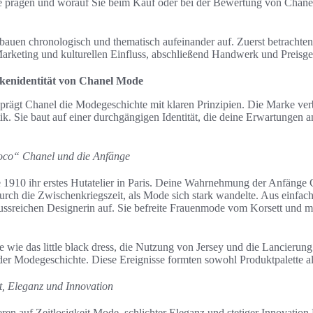
 prägen und worauf Sie beim Kauf oder bei der Bewertung von Chane
bauen chronologisch und thematisch aufeinander auf. Zuerst betrachten
arketing und kulturellen Einfluss, abschließend Handwerk und Preisge
kenidentität von Chanel Mode
prägt Chanel die Modegeschichte mit klaren Prinzipien. Die Marke ve
ik. Sie baut auf einer durchgängigen Identität, die deine Erwartungen 
oco“ Chanel und die Anfänge
e 1910 ihr erstes Hutatelier in Paris. Deine Wahrnehmung der Anfänge 
urch die Zwischenkriegszeit, als Mode sich stark wandelte. Aus einfach
lussreichen Designerin auf. Sie befreite Frauenmode vom Korsett und 
wie das little black dress, die Nutzung von Jersey und die Lancierun
der Modegeschichte. Diese Ereignisse formten sowohl Produktpalette a
t, Eleganz und Innovation
en auf Zeitlosigkeit Mode, schlichter Eleganz und stetiger Innovation