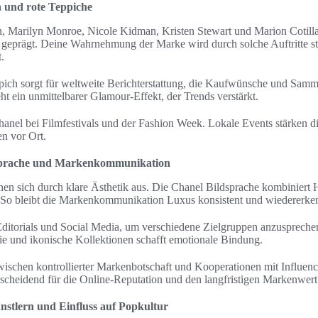
 und rote Teppiche
, Marilyn Monroe, Nicole Kidman, Kristen Stewart und Marion Cotilla
 geprägt. Deine Wahrnehmung der Marke wird durch solche Auftritte st
.
pich sorgt für weltweite Berichterstattung, die Kaufwünsche und Samm
eht ein unmittelbarer Glamour-Effekt, der Trends verstärkt.
hanel bei Filmfestivals und der Fashion Week. Lokale Events stärken 
n vor Ort.
prache und Markenkommunikation
n sich durch klare Ästhetik aus. Die Chanel Bildsprache kombiniert 
 So bleibt die Markenkommunikation Luxus konsistent und wiedererke
 Editorials und Social Media, um verschiedene Zielgruppen anzusprechen
e und ikonische Kollektionen schafft emotionale Bindung.
wischen kontrollierter Markenbotschaft und Kooperationen mit Influen
tscheidend für die Online-Reputation und den langfristigen Markenwert
stlern und Einfluss auf Popkultur