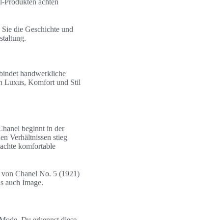
l-Produkten achten
 Sie die Geschichte und
staltung.
rbindet handwerkliche
an Luxus, Komfort und Stil
Chanel beginnt in der
en Verhältnissen stieg
machte komfortable
g von Chanel No. 5 (1921)
ls auch Image.
 Mode. Du erkennst diese