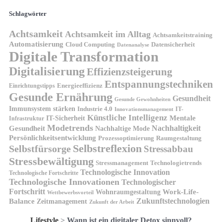
Schlagwörter
Achtsamkeit
Achtsamkeit im Alltag
Achtsamkeitstraining
Automatisierung
Cloud Computing
Datensicherheit
Datenanalyse
Digitale Transformation
Digitalisierung
Effizienzsteigerung
Entspannungstechniken
Energieeffizienz
Einrichtungstipps
Gesunde Ernährung
Gesundheit
Gesunde Gewohnheiten
Immunsystem stärken
Industrie 4.0
IT-
Innovationsmanagement
Künstliche Intelligenz
IT-Sicherheit
Mentale
Infrastruktur
Modetrends
Nachhaltigkeit
Gesundheit
Nachhaltige Mode
Persönlichkeitsentwicklung
Prozessoptimierung
Raumgestaltung
Selbstreflexion
Selbstfürsorge
Stressabbau
Stressbewältigung
Stressmanagement
Technologietrends
Technologische Innovation
Technologische Fortschritte
Technologische Innovationen
Technologischer
Fortschritt
Wohnraumgestaltung
Work-Life-
Wettbewerbsvorteil
Zukunftstechnologien
Balance
Zeitmanagement
Zukunft der Arbeit
Lifestyle
>
Wann ist ein digitaler Detox sinnvoll?