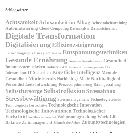
Schlagwörter
Achtsamkeit
Achtsamkeit im Alltag
Achtsamkeitstraining
Automatisierung
Cloud Computing
Datensicherheit
Datenanalyse
Digitale Transformation
Digitalisierung
Effizienzsteigerung
Entspannungstechniken
Energieeffizienz
Einrichtungstipps
Gesunde Ernährung
Gesundheit
Gesunde Gewohnheiten
Immunsystem stärken
Industrie 4.0
IT-
Innovationsmanagement
Künstliche Intelligenz
IT-Sicherheit
Mentale
Infrastruktur
Modetrends
Nachhaltigkeit
Gesundheit
Nachhaltige Mode
Persönlichkeitsentwicklung
Prozessoptimierung
Raumgestaltung
Selbstreflexion
Selbstfürsorge
Stressabbau
Stressbewältigung
Stressmanagement
Technologietrends
Technologische Innovation
Technologische Fortschritte
Technologische Innovationen
Technologischer
Fortschritt
Wohnraumgestaltung
Work-Life-
Wettbewerbsvorteil
Zukunftstechnologien
Balance
Zeitmanagement
Zukunft der Arbeit