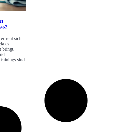
on
se?
erfreut sich
da es
h bringt.
und
rainings sind