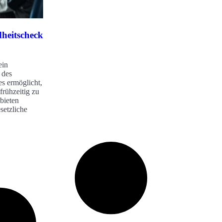
heitscheck
ein
 des
es ermöglicht,
frühzeitig zu
bieten
setzliche