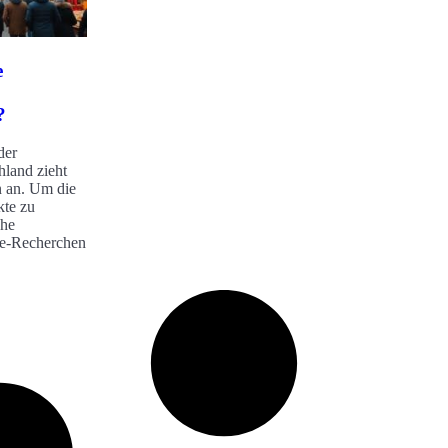
e
?
der
land zieht
n an. Um die
kte zu
che
ne-Recherchen