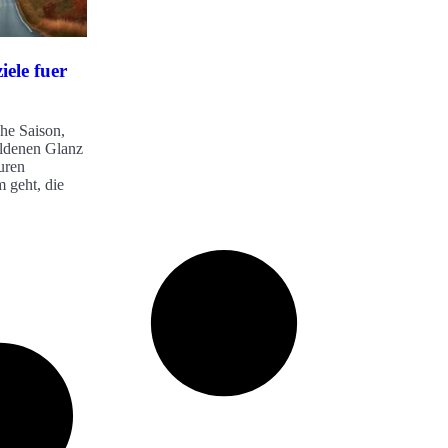
iele fuer
che Saison,
oldenen Glanz
uren
 geht, die