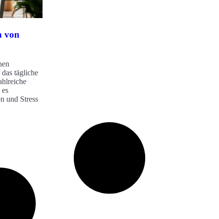
n von
nen
 das tägliche
ahlreiche
 es
en und Stress