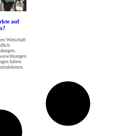
kte auf
en?
en Wirtschaft
ndlich
ldungen.
 Auswirkungen
ungen haben
treaktionen.