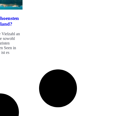
choensten
hland?
e Vielzahl an
ie sowohl
risten
en Seen in
ist es